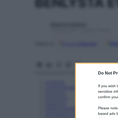
BENLYSTA E
Redazione Starbene
1 Gennaio 2025 – Lettura 17 minuti
Google
Discover
Fon
Seguici su
Do Not Pr
Eccipienti
If you wish 
Controindicazioni
sensitive in
Posologia
confirm your
Avvertenze
Interazioni
Please note
Effetti Indesiderati
Gravidanza e Allattamento
based ads b