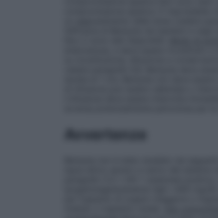
Compromissione epatica
Non sono stati c
compromissione epatica. È improbabile c
un aggiustamento della dose (vedere par
l’efficacia di Benlysta nei bambini e negli
Non ci sono dati disponibili.
Modo di som
endovenosa, e deve essere ricostituito e d
su ricostituzione, diluizione e conservaz
vedere paragrafo 6.6. Benlysta deve esse
durata di 1 ora. Benlysta non deve esser
di infusione può essere rallentata o interr
L’infusione deve essere interrotta immedi
avversa potenzialmente pericolosa per la v
Avvertenze
Benlysta non è stato studiato nei seguent
lupus attivo severo a carico del sistema n
paragrafo 5.1) • HIV • anamnesi positiva, 
ipogammaglobulinemia (IgG <400 mg/dl) o 
per trapianto di organo maggiore o trapian
midollo o trapianto renale.
Uso concomitan