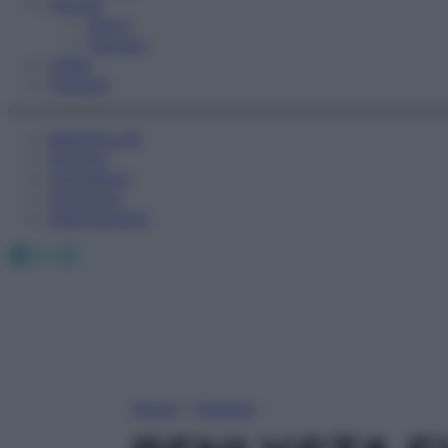
Fitness
Sport
Esercizi
Video
Podcast
Medicina AZ
Farmaci
Calcolatori
Oroscopo
Abbonamenti
Facebook
X
Instagram
Home
»
Farmaci