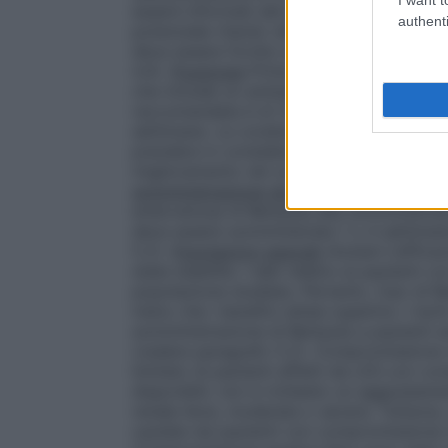
essere informati del potenziale rischio di 
authenti
potenziale ritardo nell’inizio delle reazioni
deve essere fornito al paziente ogni vol
4.4).
Posologia
Prima dell’infusione di Be
che include un antistaminico, con o senza
raccomandata è di 10 mg/kg di Benlysta ai 
settimane. Le condizioni del paziente de
prendere in considerazione l’interruzione
miglioramento nel controllo della malatti
somministrazione da endovenosa a sotto
endovenosa di Benlysta alla somministraz
deve essere somministrata 1 o 4 settima
5.2).
Popolazioni speciali
Anziani
L’effica
state stabilite. I dati relativi ai pazienti 
popolazione studiata. Pertanto, l’uso di 
meno che i benefici attesi superino i risch
somministrazione di Benlysta a pazienti a
(vedere paragrafo 5.2).
Compromissione 
limitato di pazienti affetti da LES con co
disponibili, non è richiesto un aggiustam
renale lieve, moderata o severa. Tuttavia
cautela nei pazienti con compromissione 