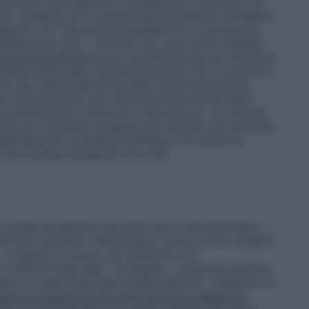
ondotti studi specifici con Benlysta in pazienti con
he i pazienti con compromissione epatica richiedano
agrafo 5.2).
Popolazione pediatrica
La sicurezza e
 adolescenti (età < 18 anni) non sono state stabilite.
ministrazione
Benlysta è somministrato per infusione
iluito prima della somministrazione. Per le istruzioni
ione del medicinale prima della somministrazione,
re somministrato per infusione endovenosa della
e somministrato come bolo endovenoso. La velocità
otta se il paziente sviluppa una reazione da infusione.
atamente se il paziente manifesta una reazione
ita (vedere paragrafi 4.4 e 4.8).
i gruppi di pazienti, nei quali non è raccomandato: •
ervoso centrale• nefrite lupica attiva severa (vedere
o malattia in corso, per epatite B o C•
deficit di IgA (IgA <10 mg/dl) • anamnesi positiva
to di cellule staminali ematopoietiche / trapianto di
te di terapia che ha come target le cellule B o