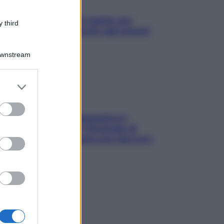
L’oroscopo food di Jupiter per
 third
l’estate 2026 dedicato agli amanti
del cibo
Downstream
er and store
to grant or
ed purposes
La trappola della dopamina ti
segue in spiaggia? Strategie di
digital detox per staccare davvero