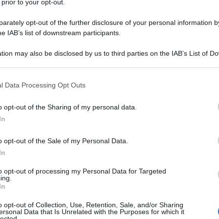
 prior to your opt-out.
rately opt-out of the further disclosure of your personal information by
he IAB’s list of downstream participants.
tion may also be disclosed by us to third parties on the IAB’s List of 
Descrizione tipo ricetta:
OSP – USO
 that may further disclose it to other third parties.
OSPEDALIERO
 that this website/app uses one or more Google services and may gath
l Data Processing Opt Outs
Forma farmaceutica:
SOLUZIONE PER
including but not limited to your visit or usage behaviour. You may click 
INFUS POLV CONC
 to Google and its third-party tags to use your data for below specifi
o opt-out of the Sharing of my personal data.
ogle consent section.
In
o opt-out of the Sale of my Personal Data.
va nei pazienti adulti con lupus eritematoso
ivo, con un alto grado di attività della malattia (ad
In
plemento) nonostante la terapia standard (vedere
to opt-out of processing my Personal Data for Targeted
ing.
In
o opt-out of Collection, Use, Retention, Sale, and/or Sharing
ersonal Data that Is Unrelated with the Purposes for which it
lected.