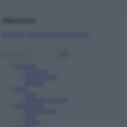
Abbonati ora!
Starbene ti regala benessere ogni mese!
Benessere
Psicologia
Rimedi naturali
Bellezza
Salute
News
Problemi e soluzioni
Alimentazione
Mangiare sano
Diete
Ricette