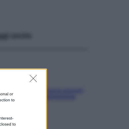
ggi anche
Contare le calorie serve ancora?
sonal or
La risposta della nutrizionista
ection to
nterest-
closed to