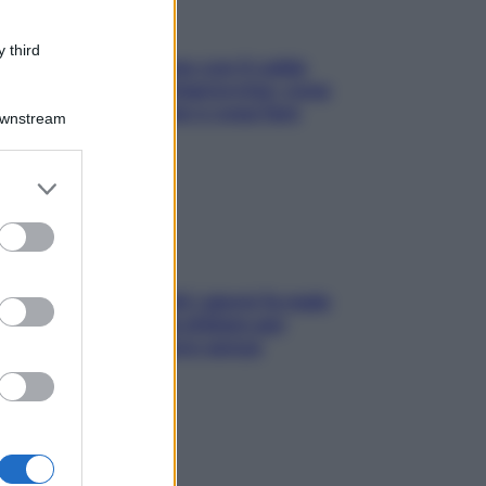
 third
Perché la pressione con il caldo
scende e sale all’improvviso: cosa
succede alle donne e cosa fare
Downstream
subito
er and store
to grant or
ed purposes
Doccia, lavarsi tutti i giorni fa male
alla pelle? I miti da sfatare per
proteggerla davvero senza
stressarla