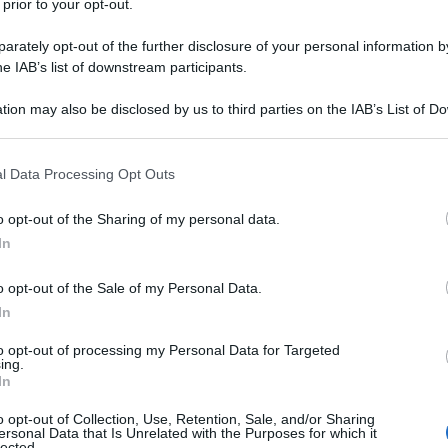
 prior to your opt-out.
rately opt-out of the further disclosure of your personal information by
he IAB’s list of downstream participants.
 DNA RICOMBINANTE
tion may also be disclosed by us to third parties on the IAB’s List of 
Descrizione tipo ricetta:
RRL – LIMITATIVA
 that may further disclose it to other third parties.
RIPETIBILE
 that this website/app uses one or more Google services and may gath
l Data Processing Opt Outs
Forma farmaceutica:
SOLUZIONE
including but not limited to your visit or usage behaviour. You may click 
INIETTABILE
 to Google and its third-party tags to use your data for below specifi
o opt-out of the Sharing of my personal data.
ogle consent section.
a la sindrome dell’ovaio policistico) in donne che
In
ne citrato. • Stimolazione dello sviluppo follicolare
 riproduzione assistita (
Assisted Reproductive
o opt-out of the Sale of my Personal Data.
e
in vitro
(
In Vitro Fertilisation
, IVF), trasferimento di
In
-Fallopian Transfer
, GIFT)o trasferimento di zigoti
an Transfer
, ZIFT). • La follitropina alfa, in
to opt-out of processing my Personal Data for Targeted
di ormone luteinizzante (
Luteinising Hormone
, LH), è
ing.
iluppo follicolare in donne con grave insufficienza di
In
venivano identificate in base a livelli sierici di LH
 follitropina alfa è indicata nella induzione della
o opt-out of Collection, Use, Retention, Sale, and/or Sharing
ersonal Data that Is Unrelated with the Purposes for which it
onadismo ipogonadotropo congenito o acquisito, in
lected.