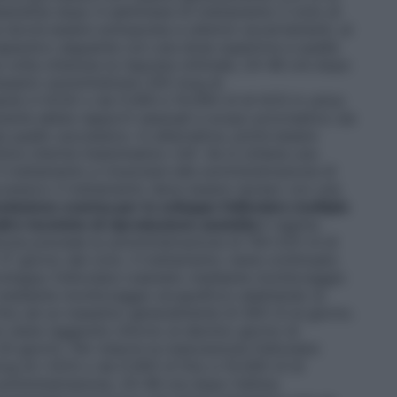
amente dopo 4 settimane di trattamento il ciclo di
e dovrà essere sottoposta a ulteriori accertamenti, al
terapeutico seguente con una dose superiore a quella
 volta ottenuta la risposta ottimale, 24-48 ore dopo
necessario somministrare 250 mcg di
nte (r-hCG) o da 5.000 a 10.000 UI di hCG in unica
ziente abbia rapporti sessuali a scopo procreativo sia
a quello successivo. In alternativa, potrà essere
Intra Uterine Insemination
, IUI). Se si ottiene una
l trattamento e rinunciare alla somministrazione di
cessivo il trattamento deve essere ripreso con una
lazione ovarica per lo sviluppo follicolare multiplo
altre tecniche di riproduzione assistita
Il regime
one prevede la somministrazione di 150-225 UI di
o 3° giorno del ciclo. Il trattamento viene continuato
viluppo follicolare (valutato mediante monitoraggio
 mediante monitoraggio ecografico) adattando la
 fino ad un massimo generalmente di 450 UI al giorno.
e viene raggiunto intorno al decimo giorno di
0 giorni). Per indurre la maturazione follicolare
cg di r-hCG o da 5.000 UI fino a 10.000 UI di
somministrazione, 24-48 ore dopo l’ultima