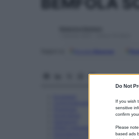
BEMFOLA SC
Redazione Starbene
1 Gennaio 2025 – Lettura 19 minuti
Google
Discover
Fon
Seguici su
Do Not Pr
Eccipienti
If you wish 
Controindicazioni
sensitive in
Posologia
confirm your
Avvertenze
Interazioni
Please note
Effetti Indesiderati
Gravidanza e Allattamento
based ads b