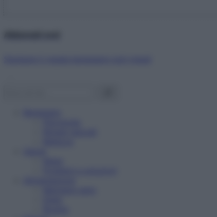
Abbonati ora!
Starbene ti regala benessere ogni mese!
Benessere
Psicologia
Rimedi naturali
Bellezza
Salute
News
Problemi e soluzioni
Alimentazione
Mangiare sano
Diete
Ricette