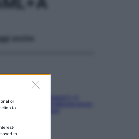
75ML+A
ggi anche
«Oggi che se magnamo?»: 4
sonal or
ricette facili di Max Mariola senza
ection to
pesare gli ingredienti
nterest-
closed to