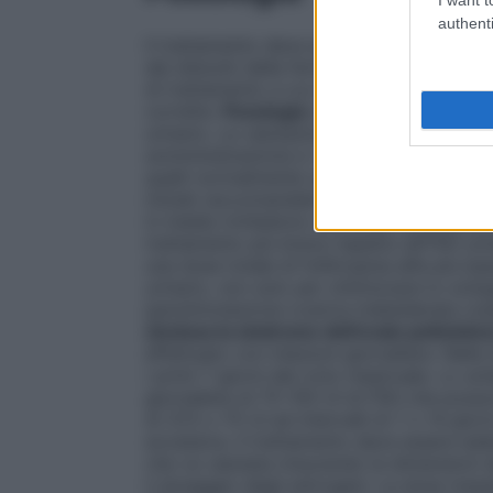
authenti
Il trattamento deve essere iniziato sotto
dei disturbi della fertilità. Ai pazienti de
di trattamento a cui devono sottoporsi e d
corrette.
Posologia
Le dosi raccomandate p
urinario. La valutazione clinica di follitrop
somministrazione e i metodi di monitorag
quelli normalmente usati per i medicinali c
iniziali raccomandate sotto indicate. Stud
in media richiedono una dose cumulativa di
trattamento più breve rispetto all’FSH ur
una dose totale di follitropina alfa più ba
urinario, non solo per ottimizzare lo svilu
iperstimolazione ovarica indesiderata (ve
(inclusa la sindrome dell’ovaio policistic
effettuato con iniezioni giornaliere. Nell
i primi 7 giorni del ciclo mestruale. Lo 
giornaliere di 75-150 UI di FSH che poss
di 37,5 o 75 UI ad intervalli di 7 o 14 gi
eccessiva. Il trattamento deve essere adat
che va valutata misurando le dimensioni 
il dosaggio degli estrogeni. La dose mas