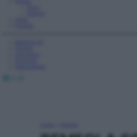
Fitness
Sport
Esercizi
Video
Podcast
Medicina AZ
Farmaci
Calcolatori
Oroscopo
Abbonamenti
Facebook
X
Instagram
Home
»
Farmaci