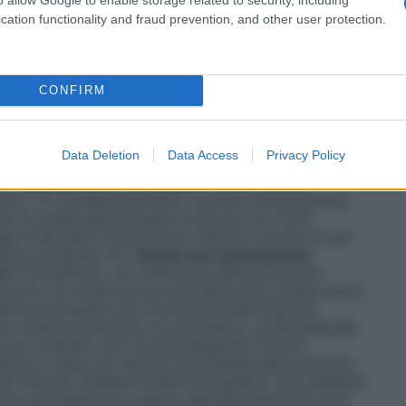
cation functionality and fraud prevention, and other user protection.
 la supervisione di un medico esperto nel trattamento
ve essere fornito il numero esatto di penne per il ciclo
evono essere loro illustrate le tecniche di iniezione
er follitropina alfa sono quelle utilizzate per l’FSH
CONFIRM
ina alfa indica che le sue dosi giornaliere, i regimi di
gio del trattamento non devono essere diversi da
ontenenti FSH urinario. Si consiglia di seguire le dosi
Data Deletion
Data Access
Privacy Policy
i clinici comparativi hanno dimostrato che i pazienti
 follitropina alfa più bassa e una durata del
inario. Si considera pertanto corretto somministrare
ssa di quella generalmente utilizzata con l’FSH
ppo follicolare ma anche per ridurre il rischio di una
dere paragrafo 5.1).
Donne con anovulazione
o)
Il trattamento con follitropina alfa può essere
e donne con mestruazioni la terapia deve iniziare entro
schema posologico più comune prevede iniezioni
ono essere aumentate, se necessario, preferibilmente
orni per ottenere una risposta adeguata ma non
tato in base alla risposta individuale della paziente,
del follicolo mediante esame ecografico e/o mediante
sima giornaliera non supera generalmente 225 UI di