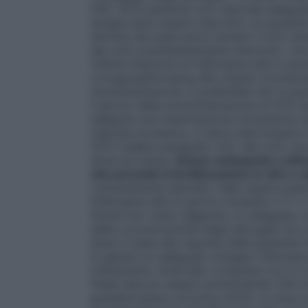
FSH. Se la paziente non risponde adeguat
terapia deve essere interrotto; la pazient
termine dei quali potrà iniziare il ciclo 
del ciclo precedentemente interrotto. Una
l’ultima iniezione di follitropina alfa è 
coriogonadotropina alfa umana ricombina
somministrazione. È preferibile che la pa
il giorno della somministrazione di hCG si
eseguita una inseminazione intrauterina (
risposta eccessiva, si deve interrompere i
hCG (vedere paragrafo 4.4). Nel ciclo suc
dose più bassa.
Donne sottoposte a stimo
che precede la fertilizzazione in vitro o 
comunemente adottato nella superovulazi
follitropina alfa al giorno iniziando il 2° 
finché non viene raggiunto un adeguato s
della concentrazione degli estrogeni e/o
dose in base alla risposta della paziente
In genere un adeguato sviluppo follicolar
trattamento (intervallo compreso tra 5 e 2
finale devono essere somministrati 250 m
gonadotropina corionica (hCG), in unica 