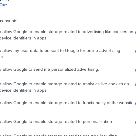
ca umana (
human Chorionic Gonadotropin
, hCG).
Out
consents
o allow Google to enable storage related to advertising like cookies on
dio fosfato dibasico diidrato Sodio fosfato
evice identifiers in apps.
 per preparazioni iniettabili
o allow my user data to be sent to Google for online advertising
s.
to allow Google to send me personalized advertising.
no qualsiasi degli eccipienti elencati al paragrafo 6.1;
ipofisaria;• ingrossamento ovarico o cisti ovarica
o allow Google to enable storage related to analytics like cookies on
ico; • emorragie ginecologiche ad eziologia
evice identifiers in apps.
utero o della mammella. La follitropina alfa non deve
re ottenuta una risposta efficace a causa di: •
o allow Google to enable storage related to functionality of the website
azioni degli organi sessuali incompatibili con la
ili con la gravidanza;• insufficienza testicolare
o allow Google to enable storage related to personalization.
o allow Google to enable storage related to security, including