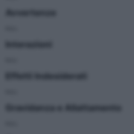
Avvertenze
NULL
Interazioni
NULL
Effetti Indesiderati
NULL
Gravidanza e Allattamento
NULL