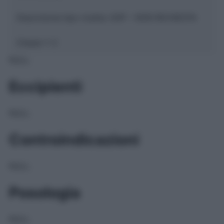
Descrizione tipo ricetta:
SOP – NON RICHIESTA
Classe 1:
C
NULL
Eccipienti
NULL
Controindicazioni
NULL
Posologia
NULL