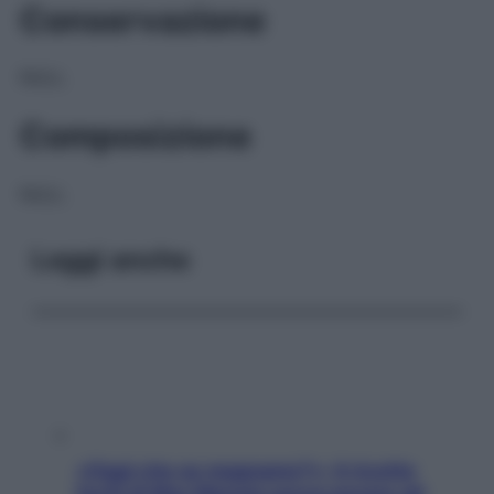
Conservazione
NULL
Composizione
NULL
Leggi anche
«Oggi che se magnamo?»: 4 ricette
facili di Max Mariola senza pesare gli