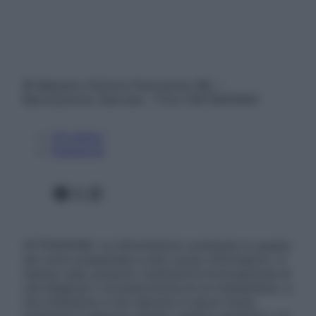
© Belpietro Edizioni Periodiche SRL –
Riproduzione riservata – P.Iva 13673600964
Chi siamo
Pubblicità
Facebook
X
Instagram
ATTENZIONE: Le informazioni contenute in questo
sito sono presentate a solo scopo informativo, in
nessun caso possono costituire la formulazione di
una diagnosi o la prescrizione di un trattamento, e
non intendono e non devono in alcun modo