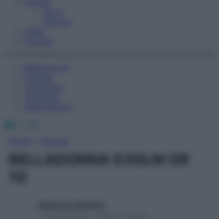
Fitness
Sport
Esercizi
Video
Podcast
Medicina AZ
Farmaci
Calcolatori
Oroscopo
Abbonamenti
Facebook
X
Instagram
Home
»
Farmaci
BELLADONNA 030LM GR
1G
Redazione Starbene
1 Gennaio 2025 – Lettura 1 minuto