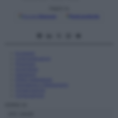
Seguici su
Google
Discover
Fonti preferite
Eccipienti
Controindicazioni
Posologia
Avvertenze
Interazioni
Effetti Indesiderati
Gravidanza e Allattamento
Conservazione
Composizione
HERING Srl
ATC:
2AA3D