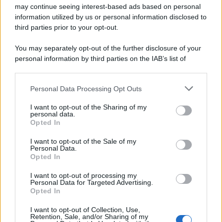
may continue seeing interest-based ads based on personal
information utilized by us or personal information disclosed to
third parties prior to your opt-out.
You may separately opt-out of the further disclosure of your
personal information by third parties on the IAB’s list of
downstream participants.
Personal Data Processing Opt Outs
This information may also be disclosed by us to third parties
on the IAB’s List of Downstream Participants that may further
I want to opt-out of the Sharing of my
disclose it to other third parties.
personal data.
Opted In
Please note that this website/app uses one or more Google
services and may gather and store information including but
I want to opt-out of the Sale of my
Personal Data.
not limited to your visit or usage behaviour. You may click to
Opted In
grant or deny consent to Google and its third-party tags to
use your data for below specified purposes in below Google
I want to opt-out of processing my
consent section.
Personal Data for Targeted Advertising.
Opted In
I want to opt-out of Collection, Use,
Retention, Sale, and/or Sharing of my