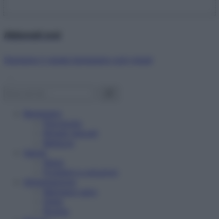
Abbonati ora!
Starbene ti regala benessere ogni mese!
Benessere
Psicologia
Rimedi naturali
Bellezza
Salute
News
Problemi e soluzioni
Alimentazione
Mangiare sano
Diete
Ricette