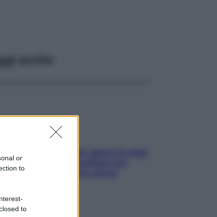
ggi anche
Doccia, lavarsi tutti i giorni fa male
sonal or
alla pelle? I miti da sfatare per
ection to
proteggerla davvero senza
stressarla
nterest-
closed to