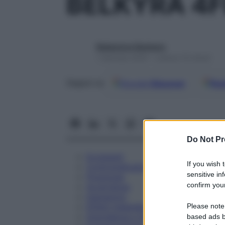
BELKYRA 4F
Redazione Starbene
1 Gennaio 2025 – Lettura 10 minuti
Google
Discover
Fon
Seguici su
Do Not Pr
Eccipienti
If you wish 
Controindicazioni
sensitive in
Posologia
confirm your
Avvertenze
Interazioni
Please note
Effetti Indesiderati
Gravidanza e Allattamento
based ads b