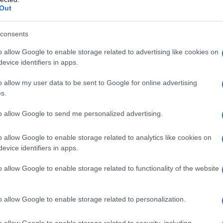
Out
no qualsiasi degli eccipienti elencati al paragrafo 6.1 –
consents
one proposte
o allow Google to enable storage related to advertising like cookies on
evice identifiers in apps.
o allow my user data to be sent to Google for online advertising
s.
numero di sessioni di trattamento devono essere
di grasso sottomentoniero del singolo paziente e agli
 (2 mg) per sito di iniezione, a 1 cm di distanza tra un
to allow Google to send me personalized advertising.
 trattamento non si deve superare la dose massima di
. Possono essere eseguite fino a un massimo di 6
o allow Google to enable storage related to analytics like cookies on
e dei pazienti manifesta un miglioramento dopo 2-4
evice identifiers in apps.
mpo tra le sessioni di trattamento deve essere di
ort del paziente durante l’iniezione, a discrezione
o allow Google to enable storage related to functionality of the website
inistrare analgesici o FANS orali, anestesia locale
e/o raffreddare l’area dell’iniezione applicando
eciali
Compromissione renale
Non si ritiene
o allow Google to enable storage related to personalization.
se (vedere paragrafo 5.2).
Compromissione epatica
mento della dose (vedere paragrafo 5.2).
Anziani (età
o allow Google to enable storage related to security, including