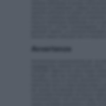
nell’area individuata di grasso sottomenton
sessione di trattamento, palpare l’area de
quantità sufficiente di grasso sottomenton
derma e il platisma (grasso pre-platisma) 
l’area di trattamento pianificata con un pe
iniezione di 1 cm²per contrassegnare i siti 
parametri definiti. La soluzione iniettabi
Devono essere utilizzate solo le soluzioni l
Avvertenze
Somministrare esclusivamente per via so
vicinanze
Non iniettare il prodotto entro
vulnerabili. Belkyra non deve essere inie
facciale o nelle sue vicinanze, onde evitar
manifesta come un sorriso asimmetrico o de
lesione del nervo è stata temporanea e tutt
per evitare l’accidentale iniezione intrad
a profondità intermedia nel tessuto adipo
sottomentoniera. Non estrarre l’ago dal g
questo potrebbe aumentare il rischio di e