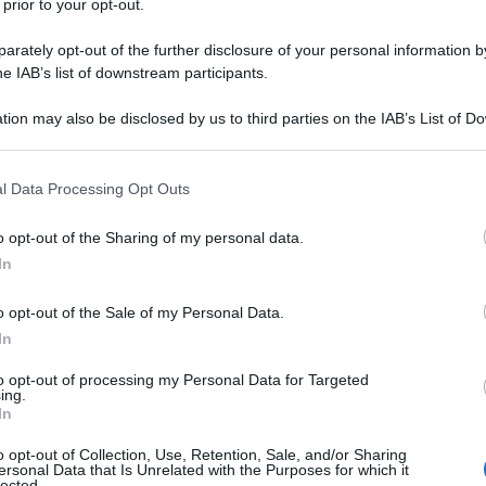
 prior to your opt-out.
rately opt-out of the further disclosure of your personal information by
he IAB’s list of downstream participants.
tion may also be disclosed by us to third parties on the IAB’s List of 
Descrizione tipo ricetta:
USPL – USO
 that may further disclose it to other third parties.
SPECIALISTICO
 that this website/app uses one or more Google services and may gath
l Data Processing Opt Outs
Forma farmaceutica:
SOLUZIONE
including but not limited to your visit or usage behaviour. You may click 
INIETTABILE
 to Google and its third-party tags to use your data for below specifi
o opt-out of the Sharing of my personal data.
ogle consent section.
ella convessità o pienezza da moderata a grave
In
ggetti adulti quando la presenza di grasso
gico importante per il paziente.
o opt-out of the Sale of my Personal Data.
In
to opt-out of processing my Personal Data for Targeted
ing.
In
loruro Sodio idrossido (per la dissoluzione e per
cido cloridrico (per aggiustare il pH)
o opt-out of Collection, Use, Retention, Sale, and/or Sharing
ersonal Data that Is Unrelated with the Purposes for which it
lected.