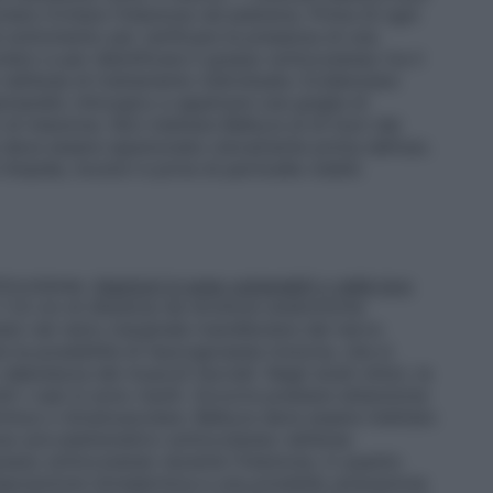
iero Evitare l’iniezione nel platisma. Prima di ogni
l sottomento per verificare la presenza di una
iero e per identificare il grasso sottocutaneo tra il
nell’area di trattamento individuata. Evidenziare
nnarello chirurgico e applicare una griglia di
di iniezione. Non iniettare Belkyra al di fuori dei
le deve essere ispezionata visivamente prima dell’uso.
impide, incolori e prive di particelle visibili.
ttocutanea.
Iniezioni in aree vulnerabili o nelle loro
 1-1,5 cm di distanza da strutture anatomiche
ttato nel ramo marginale mandibolare del nervo
e la possibilità di neuroaprassia motoria, che si
bolezza dei muscoli facciali. Negli studi clinici, la
i i casi si sono risolti. Occorre prestare attenzione
ermica o intramuscolare. Belkyra deve essere iniettato
so pre-platismatico sottocutaneo nell’area
rasso sottocutaneo durante l’iniezione, in quanto
sposizione intradermica e una possibile ulcerazione