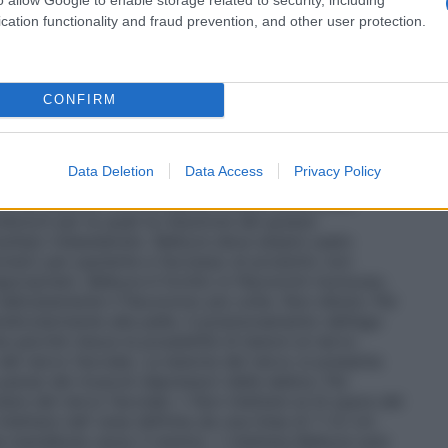
 necessario alcun aggiustamento della dose. Occorre
dere paragrafo 4.4).
Popolazione pediatrica
L’uso di
cation functionality and fraud prevention, and other user protection.
on è indicato.
Modo di somministrazione
Il prodotto è
razione sottocutanea. Belkyra deve essere
he possiedano le opportune qualifiche, la
nza dell’anatomia del sottomento. Ove permesso a
CONFIRM
nistrato da operatori sanitari qualificati, sotto la
d efficace di Belkyra dipende da una scelta
a conoscenza della storia di precedenti interventi
Data Deletion
Data Access
Privacy Policy
are l’anatomia della fascia cervicale superficiale.
a nei pazienti con eccessiva lassità della pelle,
izioni per le quali la riduzione del grasso
ultato indesiderato. Belkyra deve essere usato
one(i) per paziente e l’eccesso di prodotto non
ppropriato. Belkyra è fornito in flaconcini monouso,
delicatamente il flaconcino più volte. Non diluire. Per
pendicolarmente alla pelle. Il posizionamento dell’ago
 perché riduce la possibilità di lesioni al nervo
l nervo facciale. La lesione del nervo si presenta
aresi dei muscoli depressori delle labbra. Per
are del nervo facciale: • Non iniettare al di sopra del
iettare nell’ area definita da una linea di 1-1,5 cm
la mandibola verso il mento). • Iniettare Belkyra solo