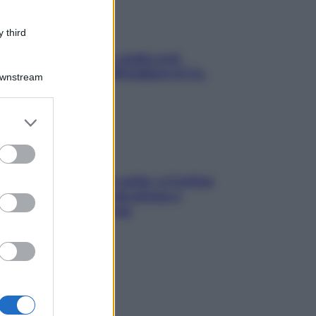
 third
Aria condizionata: usala così,
senza rischiare raffreddore & Co.
Downstream
er and store
to grant or
ed purposes
Mindfulness tra le vette: a Cortina
due giorni lontani da stress e
ansia da smartphone