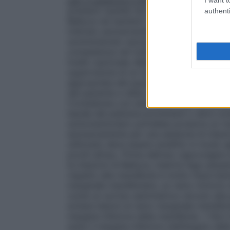
pari e superiore a 65 anni)
Non si ritiene
prestare cautela nei pazienti anziani (ve
authenti
Belkyra nei bambini o negli adolescenti n
indicato esclusivamente per la somminist
somministrato esclusivamente da medici c
competenza nel trattamento e la conosce
livello nazionale, Belkyra può essere sommi
supervisione di un medico. L’uso sicuro e
appropriata del paziente, che comprende l
del paziente e della loro capacità di alter
Considerare con attenzione l’uso di Belkyr
bande del platisma prominenti o altre cond
sottomentoniero potrebbe produrre un ris
esclusivamente per una sessione di iniezi
utilizzato deve essere smaltito in modo a
pronti all’uso. Prima dell’uso capovolgere 
le iniezioni di Belkyra, inserire l’ago per
rispetto alla mandibola è molto importante
marginale mandibolare, un ramo motorio de
come un sorriso asimmetrico dovuto alla p
evitare lesioni al ramo marginale mandibol
margine inferiore della mandibola. • Non in
sotto il margine inferiore (dall’angolo del