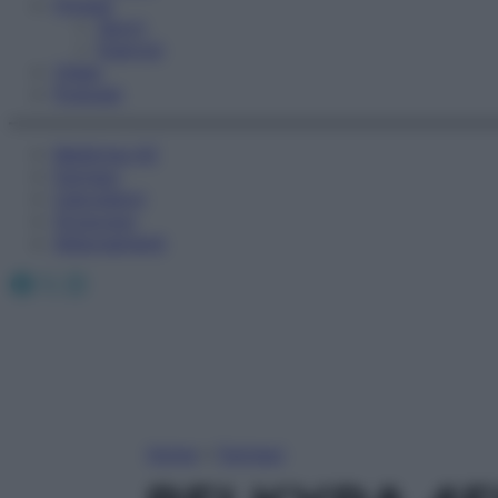
Fitness
Sport
Esercizi
Video
Podcast
Medicina AZ
Farmaci
Calcolatori
Oroscopo
Abbonamenti
Facebook
X
Instagram
Home
»
Farmaci