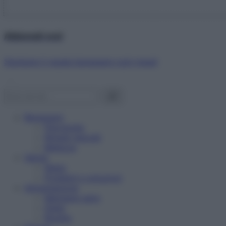
Abbonati ora!
Starbene ti regala benessere ogni mese!
Benessere
Psicologia
Rimedi naturali
Bellezza
Salute
News
Problemi e soluzioni
Alimentazione
Mangiare sano
Diete
Ricette