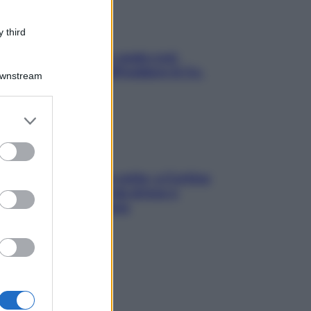
 third
Aria condizionata: usala così,
senza rischiare raffreddore & Co.
Downstream
er and store
to grant or
ed purposes
Mindfulness tra le vette: a Cortina
due giorni lontani da stress e
ansia da smartphone