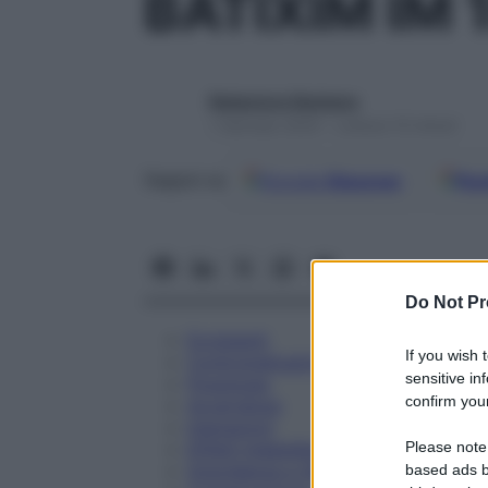
BATIXIM IM 
Redazione Starbene
1 Gennaio 2025 – Lettura 10 minuti
Google
Discover
Fon
Seguici su
Do Not Pr
Eccipienti
If you wish 
Controindicazioni
sensitive in
Posologia
confirm your
Avvertenze
Interazioni
Please note
Effetti Indesiderati
Gravidanza e Allattamento
based ads b