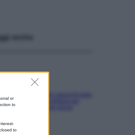
ggi anche
Doccia, lavarsi tutti i giorni fa male
sonal or
alla pelle? I miti da sfatare per
ection to
proteggerla davvero senza
stressarla
nterest-
closed to