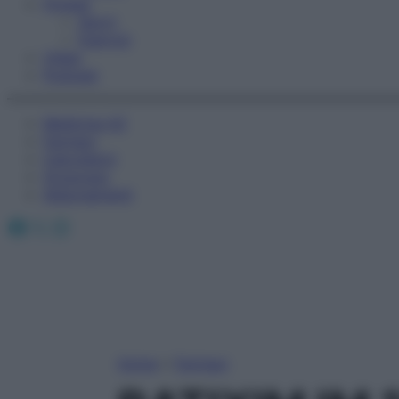
Fitness
Sport
Esercizi
Video
Podcast
Medicina AZ
Farmaci
Calcolatori
Oroscopo
Abbonamenti
Facebook
X
Instagram
Home
»
Farmaci