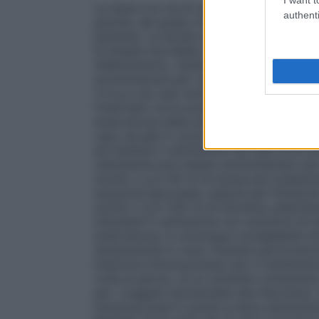
La dose e la via di somministrazione vann
authenti
gravità, del grado di sensibilità dell’age
paziente. La durata del trattamento con c
la terapia dovrebbe comunque essere cont
sfebbramento.
Adulti:
La posologia di base
somministrare per via intramuscolare o 
3-4 g e nei casi molto gravi fino a 12 g
l’intervallo tra le somministrazioni a 8-6
endovenosa delle dosi più basse, si ricorre
caso sia già in corso infusione venosa si 
ed iniettare il cefotaxime nel tubo al di so
cefotaxime può essere somministrato per
sciolto 2 g in 40 ml di acqua per preparazi
soluzione glucosata, oppure per infusio
sciolto 2 g in 100 ml di solvente, plasm
miscelare il cefotaxime con soluzioni di so
endovenosa, è comunque consigliabile ini
direttamente in vena. Pazienti particola
iniezione intramuscolare; per il trattament
volte al giorno, di un solvente contenente
per i soggetti ipersensibili alla lidocaina
intramuscolare e quindi si deve assoluta