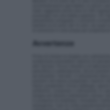
Bambini:
Al di sotto dei 12 anni si posso
somministrazioni giornaliere. In alcuni ca
state raggiunte anche dosi di 200 mg/kg/d
posologia non dovrebbe superare i 50 mg/
pienamente sviluppata. Il solvente conten
bambini al di sotto dei 12 anni, nei quali
la soluzione in sola acqua per preparazioni
Avvertenze
Prima di iniziare la terapia con cefotaxim
evidenziare precedenti reazioni di ipersens
altri farmaci. Prove cliniche e di laborato
penicillina e cefalosporine. Alcuni pazient
ad entrambi i farmaci. Il cefotaxime deve
pazienti che hanno presentato reazioni d’ipe
hanno presentato forme d’allergia, specie
antibiotici, compreso il cefotaxime. In ca
terapia ed istituire trattamento idoneo (am
in presenza di anafilassi, immediato trat
emergenza. Casi di colite pseudomembrano