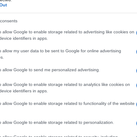
luzione iniettabile per uso intramuscolare 1 flacone
Out
lvente contiene: lidocaina cloridrato 40 mg, acqua per
im 1G/4 ml polvere e solvente per soluzione iniettabile
1 fiala solvente contiene: acqua per preparazioni
consents
 e solvente per soluzione iniettabile per uso
o allow Google to enable storage related to advertising like cookies on
lvente 10 ml 1 fiala solvente contiene: acqua per
evice identifiers in apps.
o allow my user data to be sent to Google for online advertising
s.
to allow Google to send me personalized advertising.
tre sostanze strettamente correlate dal punto di vista
e contenente lidocaina non deve mai essere utilizzato:
eriore ai 30 mesi; nei pazienti con anamnesi positiva
o allow Google to enable storage related to analytics like cookies on
 anestetici locali di tipo amidico o al cefotaxime
evice identifiers in apps.
mo; nei pazienti con scompenso cardiaco grave.
a e durante l’allattamento (Vedi Uso in gravidanza e
o allow Google to enable storage related to functionality of the website
o allow Google to enable storage related to personalization.
o allow Google to enable storage related to security, including