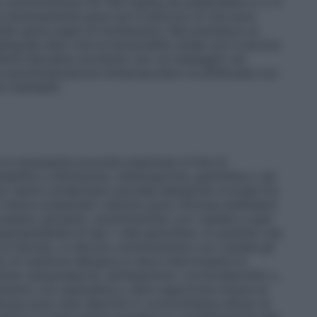
no somministrare 50-100 mg/kg da suddividere in 2-4
si estremamente gravi ed in pericolo di vita sono
ie senza segni di intolleranza. Nel prematuro la
kg/die dato che la funzionalità renale non è ancora
ente lidocaina cloridrato non va impiegato nei
 la somministrazione intramuscolare va effettuata con
 iniettabili.
e è necessaria accurata anamnesi al fine di
ibilità a cefotaxime, cefalosporine, penicillina o ad
rio hanno evidenziato parziale allergicità crociata fra
i hanno presentato reazioni gravi (inclusa anafilassi)
 essere, pertanto, somministrato con cautela a quei
rsensibilità di tipo 1 alla penicillina. Ai pazienti che
 ai farmaci, si devono somministrare con cautela gli
so di reazione allergica si deve interrompere la
ine vasopressorie, antiistaminici, corticosteroidi) o,
tamento con adrenalina o altre opportune misure di
sa sono stati descritti in concomitanza all’uso di