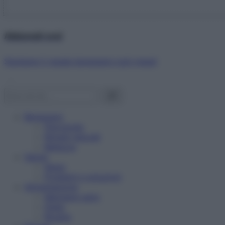
Abbonati ora!
Starbene ti regala benessere ogni mese!
Benessere
Psicologia
Rimedi naturali
Bellezza
Salute
News
Problemi e soluzioni
Alimentazione
Mangiare sano
Diete
Ricette