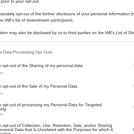
 prior to your opt-out.
rately opt-out of the further disclosure of your personal information by
he IAB’s list of downstream participants.
tion may also be disclosed by us to third parties on the IAB’s List of 
Descrizione tipo ricetta:
RR – RIPETIBILE
 that may further disclose it to other third parties.
10V IN 6MESI
 that this website/app uses one or more Google services and may gath
l Data Processing Opt Outs
Forma farmaceutica:
SOLUZIONE INIETT
including but not limited to your visit or usage behaviour. You may click 
POLV SOLV
 to Google and its third-party tags to use your data for below specifi
o opt-out of the Sharing of my personal data.
ogle consent section.
In
o opt-out of the Sale of my Personal Data.
tteriche gravi di accertata o presunta origine da
 mista con presenza di Gram-negativi resistenti ai più
In
odotto trova indicazione, in particolare, nei pazienti
oltre, nella profilassi delle infezioni chirurgiche.
to opt-out of processing my Personal Data for Targeted
ing.
In
o opt-out of Collection, Use, Retention, Sale, and/or Sharing
ersonal Data that Is Unrelated with the Purposes for which it
lected.