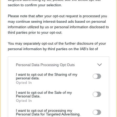
section to confirm your selection.
Please note that after your opt-out request is processed you
may continue seeing interest-based ads based on personal
information utilized by us or personal information disclosed to
third parties prior to your opt-out.
You may separately opt-out of the further disclosure of your
personal information by third parties on the IAB’s list of
downstream participants.
Personal Data Processing Opt Outs
This information may also be disclosed by us to third parties
on the IAB’s List of Downstream Participants that may further
I want to opt-out of the Sharing of my
disclose it to other third parties.
personal data.
Opted In
Please note that this website/app uses one or more Google
services and may gather and store information including but
I want to opt-out of the Sale of my
Personal Data.
not limited to your visit or usage behaviour. You may click to
Opted In
grant or deny consent to Google and its third-party tags to
use your data for below specified purposes in below Google
I want to opt-out of processing my
consent section.
Personal Data for Targeted Advertising.