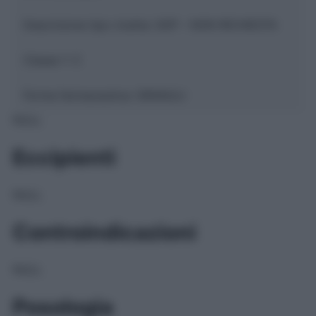
Descrizione tipo ricetta:
SOP – NON RICHIESTA
Classe 1:
C
Forma farmaceutica:
GRANULI
NULL
Eccipienti
NULL
Controindicazioni
NULL
Posologia