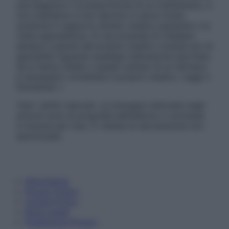
una diagnosi o la prescrizione di un trattamento, e
non intendono e non devono in alcun modo
sostituire il rapporto diretto medico-paziente o la
visita specialistica. Si raccomanda di chiedere
sempre il parere del proprio medico curante e/o di
specialisti riguardo qualsiasi indicazione riportata.
Se si hanno dubbi o quesiti sull’uso di un farmaco
è necessario contattare il proprio medico. Leggi il
Disclaimer »
Tutti i diritti riservati. Le immagini utilizzate negli
articoli sono di proprietà dell’editore o concesse
in licenza per l’uso. È vietata la riproduzione non
autorizzata.
Informativa
Privacy Policy
Cookie Policy
Note Legali
Preferenze Privacy