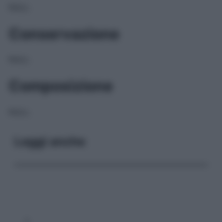
NULL
Conservazione
NULL
Composizione
NULL
Leggi anche