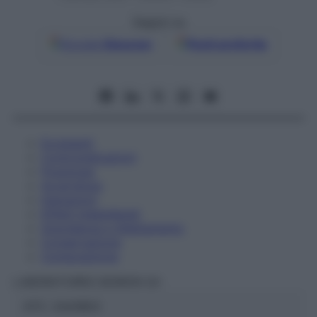
Seguici su
Google
Discover
Fonti preferite
Eccipienti
Controindicazioni
Posologia
Avvertenze
Interazioni
Effetti Indesiderati
Gravidanza e Allattamento
Conservazione
Composizione
LABORATOIRES BOIRON Srl
ATC:
2AA1B03