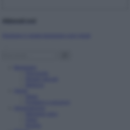
Abbonati ora!
Starbene ti regala benessere ogni mese!
Benessere
Psicologia
Rimedi naturali
Bellezza
Salute
News
Problemi e soluzioni
Alimentazione
Mangiare sano
Diete
Ricette