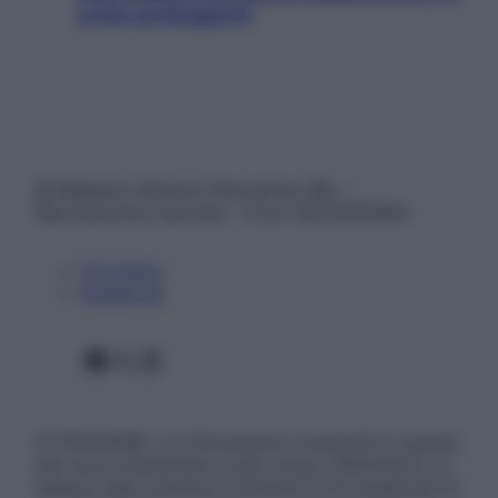
come proteggerli)
© Belpietro Edizioni Periodiche SRL –
Riproduzione riservata – P.Iva 13673600964
Chi siamo
Pubblicità
Facebook
X
Instagram
ATTENZIONE: Le informazioni contenute in questo
sito sono presentate a solo scopo informativo, in
nessun caso possono costituire la formulazione di