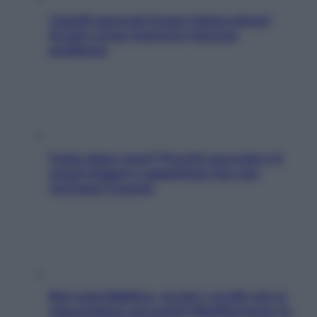
Capelli spezzati lungo l’attaccatura?
Scopri come risolvere l’annoso
problema
Fame dopo cena? Perché succede e 6
snack leggeri e appetitosi che non
rovinano il sonno
Non solo Maldive: scopri i coralli che si
nascondono nel nostro Mediterraneo (e