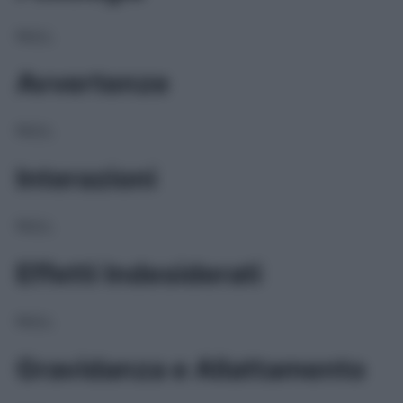
NULL
Avvertenze
NULL
Interazioni
NULL
Effetti Indesiderati
NULL
Gravidanza e Allattamento