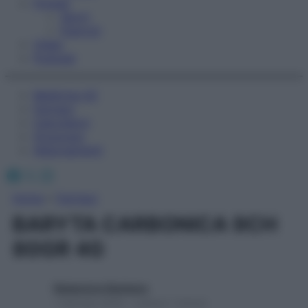
Fitness
Sport
Esercizi
Video
Podcast
Medicina AZ
Farmaci
Calcolatori
Oroscopo
Abbonamenti
Facebook
X
Instagram
Home
»
Farmaci
BARYTA CARBONICA 9CH
80GR 4G
Redazione Starbene
1 Gennaio 2025 – Lettura 1 minuto