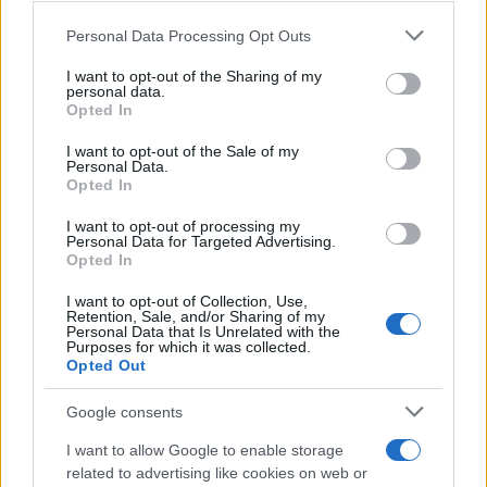
Personal Data Processing Opt Outs
This information may also be disclosed by us to third parties
on the IAB’s List of Downstream Participants that may further
I want to opt-out of the Sharing of my
disclose it to other third parties.
personal data.
Opted In
Please note that this website/app uses one or more Google
services and may gather and store information including but
I want to opt-out of the Sale of my
Personal Data.
not limited to your visit or usage behaviour. You may click to
Opted In
grant or deny consent to Google and its third-party tags to
use your data for below specified purposes in below Google
I want to opt-out of processing my
consent section.
Personal Data for Targeted Advertising.
Opted In
I want to opt-out of Collection, Use,
Retention, Sale, and/or Sharing of my
Personal Data that Is Unrelated with the
Purposes for which it was collected.
Opted Out
Google consents
I want to allow Google to enable storage
related to advertising like cookies on web or