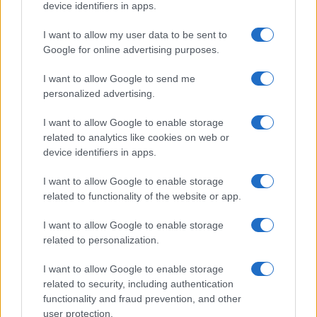
device identifiers in apps.
I want to allow my user data to be sent to
Google for online advertising purposes.
I want to allow Google to send me
personalized advertising.
I want to allow Google to enable storage
related to analytics like cookies on web or
device identifiers in apps.
I want to allow Google to enable storage
related to functionality of the website or app.
I want to allow Google to enable storage
related to personalization.
I want to allow Google to enable storage
related to security, including authentication
functionality and fraud prevention, and other
user protection.