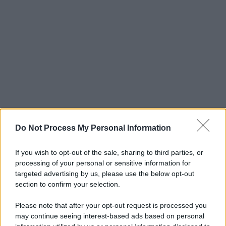
Do Not Process My Personal Information
If you wish to opt-out of the sale, sharing to third parties, or
processing of your personal or sensitive information for
targeted advertising by us, please use the below opt-out
section to confirm your selection.
Please note that after your opt-out request is processed you
may continue seeing interest-based ads based on personal