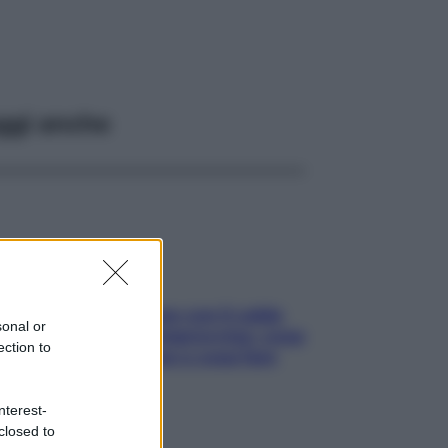
ggi anche
Perché la pressione con il caldo
sonal or
scende e sale all’improvviso: cosa
ection to
succede alle donne e cosa fare
subito
nterest-
closed to