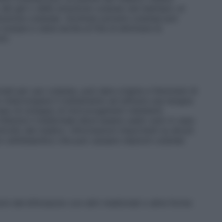
del gel o della soluzione cutanea (ad esempio: al
soluzione cutanea). Azolmen polvere cutanea può
 scarpe e calze anche al fine di eliminare le
ni.
inali per uso cutaneo, può dare origine a fenomeni di
o interrompere il trattamento ed istituire una terapia
so di sviluppo di microorganismi resistenti.
nfanzia il medicinale deve essere usato solo in caso
ontrollo del medico. Informazioni importanti su alcuni
 cetilstearilico che può causare reazioni cutanee
oni del bifonazolo con altri medicinali o altre forme