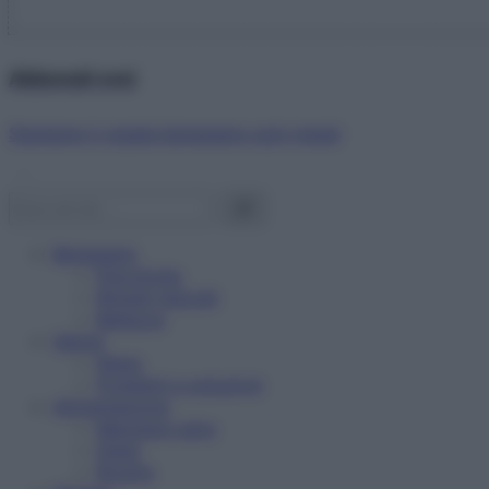
Abbonati ora!
Starbene ti regala benessere ogni mese!
Benessere
Psicologia
Rimedi naturali
Bellezza
Salute
News
Problemi e soluzioni
Alimentazione
Mangiare sano
Diete
Ricette