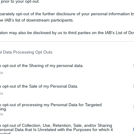
 prior to your opt-out.
rately opt-out of the further disclosure of your personal information by
he IAB’s list of downstream participants.
tion may also be disclosed by us to third parties on the IAB’s List of 
Descrizione tipo ricetta:
SOP – NON
 that may further disclose it to other third parties.
RICHIESTA
 that this website/app uses one or more Google services and may gath
l Data Processing Opt Outs
Forma farmaceutica:
CREMA
including but not limited to your visit or usage behaviour. You may click 
DERMATOLOGICA
 to Google and its third-party tags to use your data for below specifi
o opt-out of the Sharing of my personal data.
ogle consent section.
In
Presenza Lattosio:
No
o opt-out of the Sale of my Personal Data.
icosi sostenute da dermatofiti (ad es. tricofiti), da
 funghi patogeni (ad es. Malassezia furfur). Dermatosi
In
funghi patogeni e da germi sensibili ad Azolmen.
rese micosi plantare e interdigitale della mano e del
to opt-out of processing my Personal Data for Targeted
ing.
i del tronco e delle pieghe cutanee, pityriasis
In
re è indicato per la terapia delle micosi umide della
se localizzate in zone abitualmente coperte o
o opt-out of Collection, Use, Retention, Sale, and/or Sharing
i da fasciatura, micosi interdigitale) nonché come
ersonal Data that Is Unrelated with the Purposes for which it
lected.