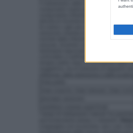
il trattamento delle zone cutanee scopert
authenti
componenti risulta particolarmente utile ne
componente infiammatoria con sensazione 
attività di Azolmen è di norma sufficiente
di crema o gel) per coprire una superfic
soluzione cutanea è utile soprattutto per
nonché delle infezioni fungine in corrisp
mucose. Azolmen crema, gel e soluzione 
facilmente asportato con acqua. Ai fini d
controllato e sufficientemente prolungato
terapia subito dopo la scomparsa delle ma
soggettiva, ma di attenersi ai seguenti t
infezione, della estensione e della localiz
tinea pedis
tinea corporis, tinea manuum, tinea cruri
pityriasis versicolor
candidosi cutanee superficiali
I tempi di trattamento indicati tra parente
particolarmente estese o resistenti.
Polve
cospargere con la polvere, una o più volte
localizzazione delle micosi. Azolmen pol