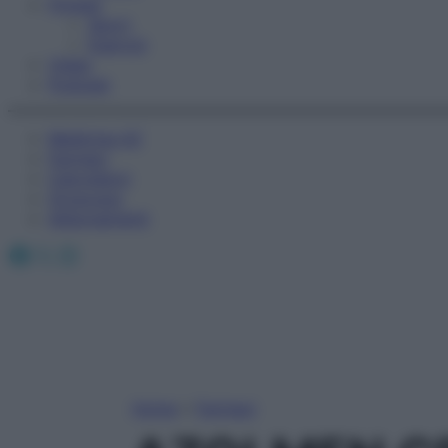
Fitness
Sport
Esercizi
Video
Podcast
Medicina AZ
Farmaci
Calcolatori
Oroscopo
Abbonamenti
Facebook
X
Instagram
Home
»
Farmaci