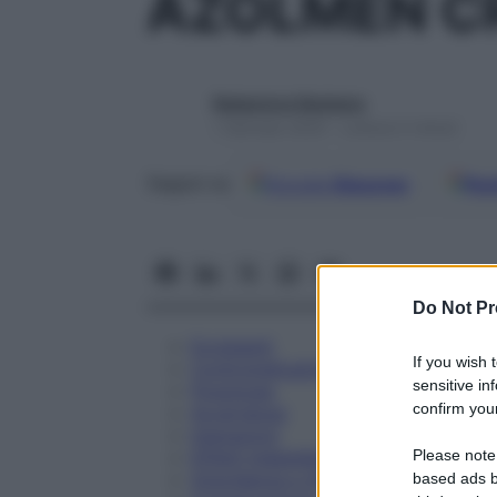
AZOLMEN C
Redazione Starbene
1 Gennaio 2025 – Lettura 5 minuti
Google
Discover
Fon
Seguici su
Do Not Pr
Eccipienti
If you wish 
Controindicazioni
sensitive in
Posologia
confirm your
Avvertenze
Interazioni
Please note
Effetti Indesiderati
Gravidanza e Allattamento
based ads b