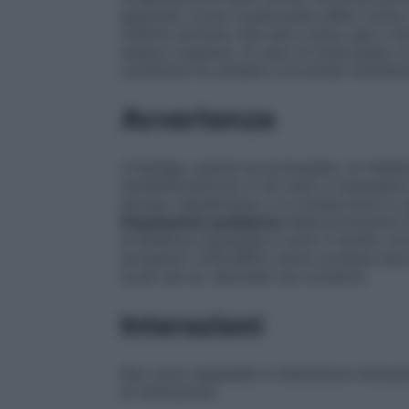
applicato come coadiuvante della crema, 
mattino polvere, alla sera crema, gel o 
essere cosparso, in caso di tinea pedis, in
condizioni di umidità e di evitare reinfezio
Avvertenze
L’impiego, specie se prolungato, di medic
sensibilizzazione; in tal caso, è necessari
idonea. Ugualmente ci si comporterà in ca
Popolazione pediatrica
Nella primissima i
di effettiva necessità e sotto il diretto c
eccipienti: AZOLMEN crema contiene alcol
locali (ad es. dermatiti da contatto)
Interazioni
Non sono segnalate in letteratura interazi
di interazione.