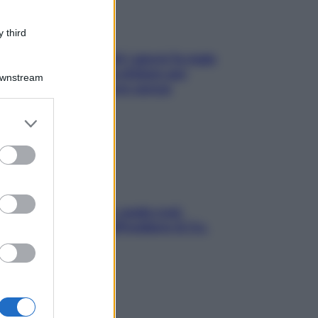
 third
Doccia, lavarsi tutti i giorni fa male
alla pelle? I miti da sfatare per
Downstream
proteggerla davvero senza
stressarla
er and store
to grant or
ed purposes
Aria condizionata: usala così,
senza rischiare raffreddore & Co.