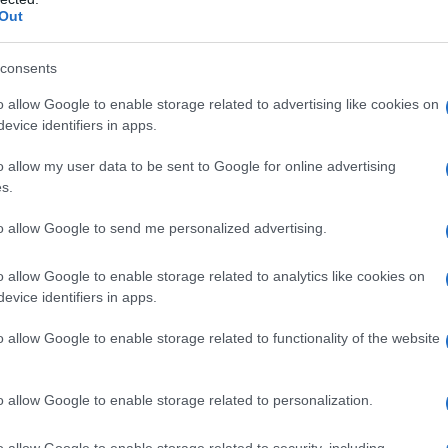
 crema, gel e soluzione cutanea.
Out
consents
o allow Google to enable storage related to advertising like cookies on
o 60; spermaceti; alcool cetilstearilico;
evice identifiers in apps.
depurata.
Gel
miscela di alcooli grassi etossilati;
ilisostearato; alcool etilico; acido lattico; alcool
o allow my user data to be sent to Google for online advertising
anea
etanolo; isopropilmiristato.
Polvere cutanea
s.
to allow Google to send me personalized advertising.
o allow Google to enable storage related to analytics like cookies on
 qualsiasi degli eccipienti elencati al paragrafo 6.1.
evice identifiers in apps.
o allow Google to enable storage related to functionality of the website
versa prescrizione medica Azolmen va applicato in
o allow Google to enable storage related to personalization.
n lieve massaggio una volta sola al giorno,
i. Azolmen crema e gel sono elettivamente indicati per
o allow Google to enable storage related to security, including