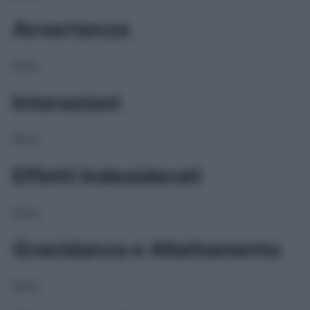
Avvertenze
NULL
Interazioni
NULL
Effetti Indesiderati
NULL
Gravidanza e Allattamento
NULL