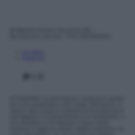
© Belpietro Edizioni Periodiche SRL –
Riproduzione riservata – P.Iva 13673600964
Chi siamo
Pubblicità
Facebook
X
Instagram
ATTENZIONE: Le informazioni contenute in questo
sito sono presentate a solo scopo informativo, in
nessun caso possono costituire la formulazione di
una diagnosi o la prescrizione di un trattamento, e
non intendono e non devono in alcun modo
sostituire il rapporto diretto medico-paziente o la
visita specialistica. Si raccomanda di chiedere