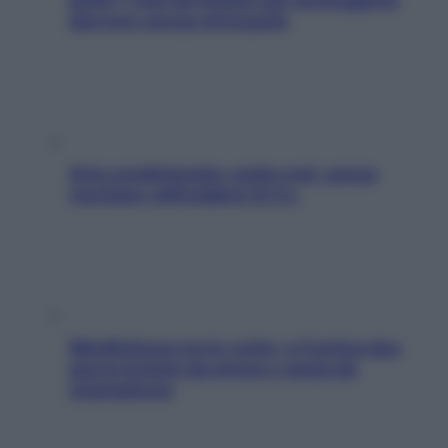
davvero senza stressarla
Aria condizionata: usala così, senza
rischiare raffreddore & Co.
Mindfulness tra le vette: a Cortina due
giorni lontani da stress e ansia da
smartphone