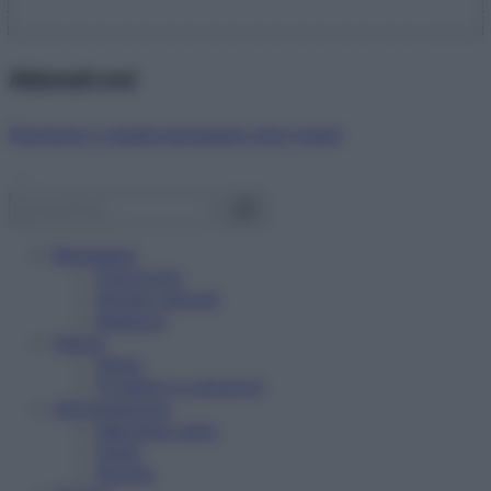
Abbonati ora!
Starbene ti regala benessere ogni mese!
Benessere
Psicologia
Rimedi naturali
Bellezza
Salute
News
Problemi e soluzioni
Alimentazione
Mangiare sano
Diete
Ricette