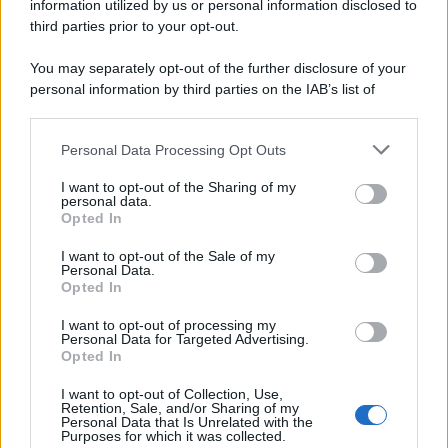
information utilized by us or personal information disclosed to
third parties prior to your opt-out.
You may separately opt-out of the further disclosure of your
personal information by third parties on the IAB’s list of
downstream participants.
Personal Data Processing Opt Outs
This information may also be disclosed by us to third parties
on the IAB’s List of Downstream Participants that may further
I want to opt-out of the Sharing of my
disclose it to other third parties.
personal data.
Opted In
Please note that this website/app uses one or more Google
services and may gather and store information including but
I want to opt-out of the Sale of my
Personal Data.
not limited to your visit or usage behaviour. You may click to
Opted In
grant or deny consent to Google and its third-party tags to
use your data for below specified purposes in below Google
I want to opt-out of processing my
consent section.
Personal Data for Targeted Advertising.
Opted In
I want to opt-out of Collection, Use,
Retention, Sale, and/or Sharing of my
Personal Data that Is Unrelated with the
Purposes for which it was collected.