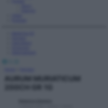
Fitness
Sport
Esercizi
Video
Podcast
Medicina AZ
Farmaci
Calcolatori
Oroscopo
Abbonamenti
Facebook
X
Instagram
Home
»
Farmaci
AURUM MURIATICUM
200CH GR 1G
Redazione Starbene
1 Gennaio 2025 – Lettura 1 minuto