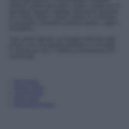
sempre il parere del proprio medico curante e/o di
specialisti riguardo qualsiasi indicazione riportata.
Se si hanno dubbi o quesiti sull’uso di un farmaco
è necessario contattare il proprio medico. Leggi il
Disclaimer »
Tutti i diritti riservati. Le immagini utilizzate negli
articoli sono di proprietà dell’editore o concesse
in licenza per l’uso. È vietata la riproduzione non
autorizzata.
Informativa
Privacy Policy
Cookie Policy
Note Legali
Preferenze Privacy