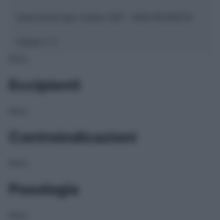
Descrizione tipo ricetta:
SOP – NON RICHIESTA
Classe 1:
C
NULL
Eccipienti
NULL
Controindicazioni
NULL
Posologia
NULL