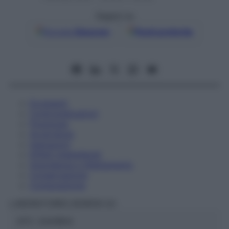
Seguici su
Google
Discover
Fonti preferite
Eccipienti
Controindicazioni
Posologia
Avvertenze
Interazioni
Effetti Indesiderati
Gravidanza e Allattamento
Conservazione
Composizione
LABORATOIRES BOIRON Srl
ATC:
2AA1B04