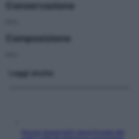
Conservazione
NULL
Composizione
NULL
Leggi anche
Doccia, lavarsi tutti i giorni fa male alla
pelle? I miti da sfatare per proteggerla