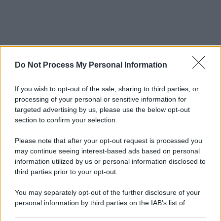
Do Not Process My Personal Information
If you wish to opt-out of the sale, sharing to third parties, or
processing of your personal or sensitive information for
targeted advertising by us, please use the below opt-out
section to confirm your selection.
Please note that after your opt-out request is processed you
may continue seeing interest-based ads based on personal
information utilized by us or personal information disclosed to
third parties prior to your opt-out.
You may separately opt-out of the further disclosure of your
personal information by third parties on the IAB’s list of
downstream participants.