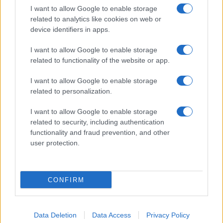
I want to allow Google to enable storage
related to analytics like cookies on web or
device identifiers in apps.
I want to allow Google to enable storage
related to functionality of the website or app.
I want to allow Google to enable storage
related to personalization.
I want to allow Google to enable storage
related to security, including authentication
functionality and fraud prevention, and other
user protection.
CONFIRM
Data Deletion
Data Access
Privacy Policy