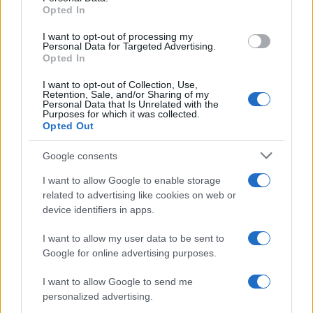
Opted In
grant or deny consent to Google and its third-party tags to
use your data for below specified purposes in below Google
I want to opt-out of processing my
consent section.
Personal Data for Targeted Advertising.
Opted In
I want to opt-out of Collection, Use,
Retention, Sale, and/or Sharing of my
Personal Data that Is Unrelated with the
Purposes for which it was collected.
Opted Out
Google consents
I want to allow Google to enable storage
related to advertising like cookies on web or
device identifiers in apps.
I want to allow my user data to be sent to
Google for online advertising purposes.
I want to allow Google to send me
personalized advertising.