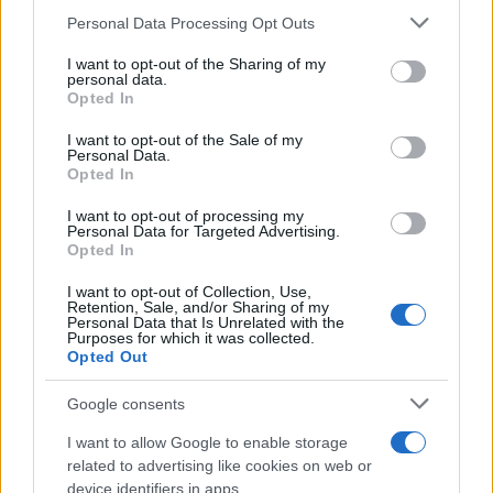
Personal Data Processing Opt Outs
This information may also be disclosed by us to third parties
on the IAB’s List of Downstream Participants that may further
I want to opt-out of the Sharing of my
disclose it to other third parties.
personal data.
Opted In
Please note that this website/app uses one or more Google
services and may gather and store information including but
I want to opt-out of the Sale of my
Personal Data.
not limited to your visit or usage behaviour. You may click to
Opted In
grant or deny consent to Google and its third-party tags to
use your data for below specified purposes in below Google
I want to opt-out of processing my
consent section.
Personal Data for Targeted Advertising.
Opted In
I want to opt-out of Collection, Use,
Retention, Sale, and/or Sharing of my
Personal Data that Is Unrelated with the
Purposes for which it was collected.
Opted Out
Google consents
I want to allow Google to enable storage
related to advertising like cookies on web or
device identifiers in apps.