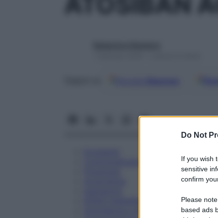
ATOSIBAN A
Redazione Starbene
1 Gennaio 2025 – Lettura 9 minuti
Google
Discover
Fon
Seguici su
Do Not Pr
Eccipienti
If you wish 
Controindicazioni
sensitive in
Posologia
confirm your
Avvertenze
Interazioni
Please note
Effetti Indesiderati
Gravidanza e Allattamento
based ads b