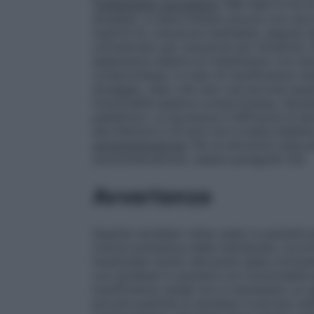
Trattamento successivo
. Nel caso in cui
atosiban, si deve iniziare ancora con una
mg/0,9 ml, soluzione iniettabile, seguita
concentrato per soluzione per infusione.
esperienza relativa al trattamento con ato
compromessa. In caso di insufficienza re
dosaggio, dato che solo una piccola quanti
funzionalità epatica compromessa, l’atos
pediatrica.
La sicurezza e l’efficacia di A
età inferiore a 18 anni non è stata stabilit
somministrazione
: Per le istruzioni sulla
somministrazione, vedere paragrafo 6.6.
Avvertenze
Quando atosiban viene usato in pazienti pe
rottura prematura delle membrane, occorre
l’eventuale rischio derivante dalla corion
con atosiban in pazienti con funzionalità
insufficienza renale non è necessario un
piccola quantità di atosiban è escreta nell