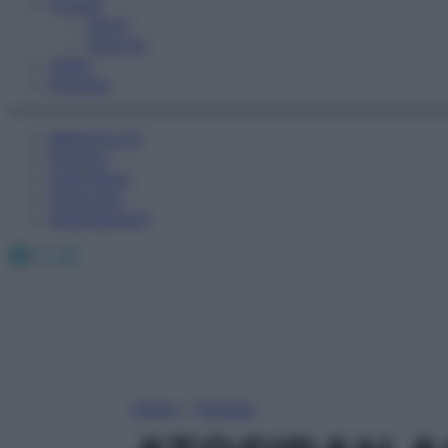
Fitness
Sport
Esercizi
Video
Podcast
Medicina AZ
Farmaci
Calcolatori
Oroscopo
Abbonamenti
Facebook
X
Instagram
Home
»
Farmaci