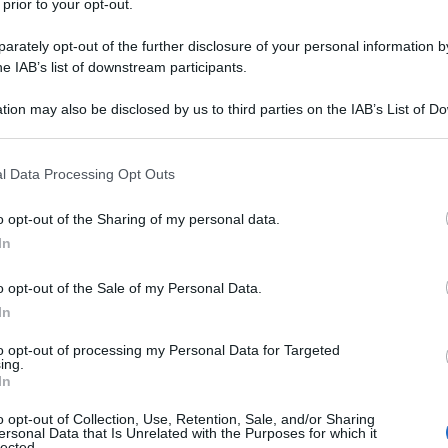
 prior to your opt-out.
rately opt-out of the further disclosure of your personal information by
he IAB’s list of downstream participants.
tion may also be disclosed by us to third parties on the IAB’s List of 
Descrizione tipo ricetta:
OSP – USO
 that may further disclose it to other third parties.
OSPEDALIERO
 that this website/app uses one or more Google services and may gath
l Data Processing Opt Outs
Forma farmaceutica:
SOLUZIONE
including but not limited to your visit or usage behaviour. You may click 
INIETTABILE
 to Google and its third-party tags to use your data for below specifi
o opt-out of the Sharing of my personal data.
ogle consent section.
re la nascita prematura imminente in pazienti adulte
In
terine regolari della durata minima di 30 secondi ad
atazione cervicale da 1 a 3 cm (0-3 per nullipare) e
o opt-out of the Sale of my Personal Data.
tà gestazionale da 24 a 33 settimane complete; –
In
to opt-out of processing my Personal Data for Targeted
ing.
In
o opt-out of Collection, Use, Retention, Sale, and/or Sharing
tamento del pH), Acqua per preparazioni iniettabili.
ersonal Data that Is Unrelated with the Purposes for which it
lected.