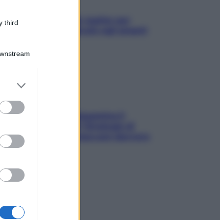
L’oroscopo food di Jupiter per
 third
l’estate 2026 dedicato agli amanti
del cibo
Downstream
er and store
to grant or
ed purposes
La trappola della dopamina ti
segue in spiaggia? Strategie di
digital detox per staccare davvero