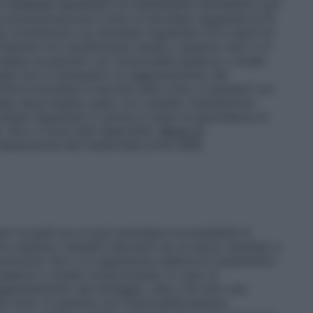
 si rendesse necessario un trattamento successivo con
 somministrazione in bolo di Atosiban Aguettant 6,75
 da un’infusione con Atosiban Aguettant 37,5 mg/5 ml,
Pazienti con insufficienza renale o epatica.
Non vi è
siban di pazienti con funzionalità epatica o renale
nale non è necessario un aggiustamento del
tà di atosiban è escreta nelle urine. In pazienti con
iban deve essere usato con cautela.
Popolazione
tosiban Aguettant in donne in stato di gravidanza di
a. Non ci sono dati disponibili.
Modo di
 preparazione del medicinale prima della
r le quali non si può escludere la possibilità di
 valutare i benefici derivanti da un parto ritardato e
amnionite. Non vi è esperienza relativa al trattamento
 epatica o renale compromessa. In caso di
 aggiustamento del dosaggio, dato che solo una
e urine. In pazienti con funzionalità epatica