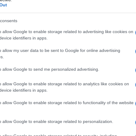
Out
consents
nistrato nelle seguenti condizioni: – Età
e alle 33 settimane complete; – Rottura prematura
o allow Google to enable storage related to advertising like cookies on
tazione; – Anomalie della frequenza cardiaca del
evice identifiers in apps.
richieda parto immediato; – Eclampsia e grave pre-
 intrauterina del feto; – Sospetta infezione
o allow my user data to be sent to Google for online advertising
o placenta; – Qualsiasi altra condizione della madre o
s.
gravidanza risulti pericolosa; – Ipersensibilità al
cipienti elencati al paragrafo 6.1.
to allow Google to send me personalized advertising.
o allow Google to enable storage related to analytics like cookies on
evice identifiers in apps.
guettant deve essere iniziato e continuato da un
o allow Google to enable storage related to functionality of the website
avaglio pre-termine. Atosiban Aguettant viene
asi successive: – una dose iniziale somministrata in
uettant 6,75 mg/0, 9ml soluzione iniettabile; –
o allow Google to enable storage related to personalization.
inua di una dose elevata (infusione di carico 300
37,5 mg/5 ml concentrato per soluzione per
o allow Google to enable storage related to security, including