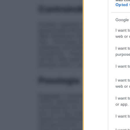
Opted 
Controindicazioni
Google 
Atosiban Aguettant non deve essere sommi
gestazionale inferiore alle 24 o superior
I want t
delle membrane oltre 30 settimane di ges
web or d
feto; – Emorragia uterina pre-parto che 
eclampsia che richiedano il parto; – Morte
I want t
intrauterina; – Placenta previa; – Abrupti
purpose
del feto nella quale la continuazione della 
principio attivo o ad uno qualsiasi degli ec
I want 
Posologia
I want t
web or d
Posologia
. Il trattamento con Atosiban A
I want t
medico specialista nel trattamento del tr
or app.
somministrato per via endovenosa in tre f
bolo (6,75 mg), preparata con Atosiban Ag
I want t
seguita immediatamente da infusione cont
microgrammi/min) di Atosiban Aguettant 
I want t