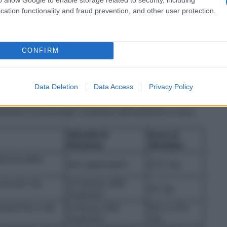
ccessivamente da una dose minore di Atosiban
oluzione per infusione endovenosa (infusione
cation functionality and fraud prevention, and other user protection.
periodo massimo di 45 ore. La durata del
 La dose totale somministrata durante un ciclo
guettant non deve, di norma, superare i 330,75 mg di
’iniezione del bolo iniziale deve essere iniziata il
CONFIRM
a la diagnosi di travaglio pre-termine. Una volta
rocedere con l’infusione (vedere Riassunto delle
 Aguettant 37,5 mg/5 ml concentrato per soluzione
Data Deletion
Data Access
Privacy Policy
rsistenza delle contrazioni uterine nel corso del
eve prendere in considerazione una terapia
indicata la posologia completa dell’iniezione in bolo
Velocità di
Dose di
infusione
Atosiban
zione della
Non applicabile
6,75 mg
 ore per via
24 ml/ora (300
54 mg
mcg/min)
nosa fino a 45
8 ml/ora (100
fino a 270
mcg/min)
mg