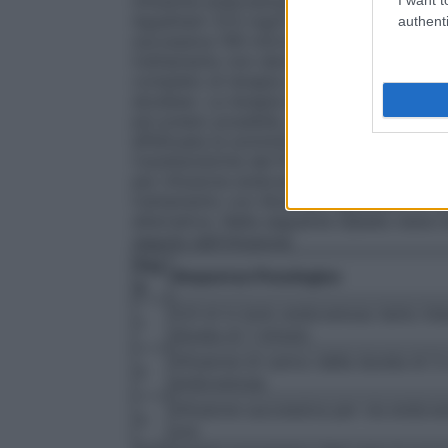
infusione endovenosa per tre ore; – e su
Aguettant 37,5 mg/5 ml concentrato per s
authenti
successiva 100 microgrammi/min) per un 
trattamento non deve superare le 48 ore.
completo di terapia a base di Atosiban A
atosiban. La terapia endovenosa mediante l
più presto possibile, non appena effettuat
effettuata la somministrazione in bolo, p
Caratteristiche del Prodotto di Atosiban
per infusione endovenosa). Nel caso di pe
trattamento con Atosiban Aguettant, si d
alternativa. Nella seguente tabella viene 
seguita dall’infusione:
Fas
Sequenza Posologica
e
0,9 ml in bolo endovenoso lento Inie
1
durata di 1 minuto
Infusione di carico della durata di 3
2
endovenosa
Infusione successiva per via endove
3
ore