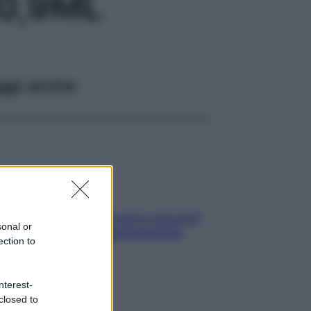
0,9ML
ggi anche
Contare le calorie serve ancora?
sonal or
La risposta della nutrizionista
ection to
nterest-
closed to