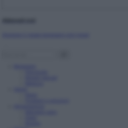
Abbonati ora!
Starbene ti regala benessere ogni mese!
Benessere
Psicologia
Rimedi naturali
Bellezza
Salute
News
Problemi e soluzioni
Alimentazione
Mangiare sano
Diete
Ricette