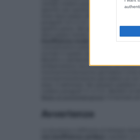
cautela (vedere paragrafi 4.4 e 5.2).
Insu
authenti
specifici per pazienti con insufficienza e
dose deve essere effettuata con cautela e
paragrafi 4.4 e 5.2). La farmacocinetica d
epatica grave. Nei pazienti con insuffici
deve essere iniziato con la dose più bass
Insufficienza renale
Il grado di compromi
concentrazioni plasmatiche di amlodipina,
normali in questa categoria di pazienti. A
Bambini e adolescenti affetti da ipertensi
antiipertensiva raccomandata nei pazienti 
monosomministrazione giornaliera come do
monosomministrazione giornaliera se non 
dopo 4 settimane. Nei pazienti pediatrici
(vedere paragrafi 5.1 e 5.2).
Bambini di età
Modo di somministrazione
Compresse per
Avvertenze
La sicurezza e l’efficacia di Amlopol dura
con insufficienza cardiaca
I pazienti con