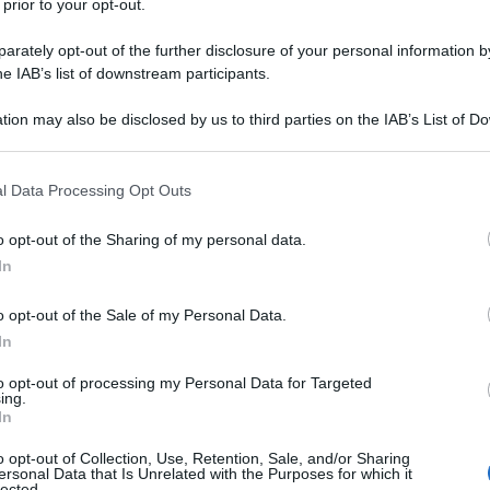
 prior to your opt-out.
rately opt-out of the further disclosure of your personal information by
he IAB’s list of downstream participants.
tion may also be disclosed by us to third parties on the IAB’s List of 
Descrizione tipo ricetta:
RR – RIPETIBILE
 that may further disclose it to other third parties.
10V IN 6MESI
 that this website/app uses one or more Google services and may gath
l Data Processing Opt Outs
Forma farmaceutica:
COMPRESSE
including but not limited to your visit or usage behaviour. You may click 
 to Google and its third-party tags to use your data for below specifi
o opt-out of the Sharing of my personal data.
ogle consent section.
In
bile Angina conseguente a vasospasmo (angina di
o opt-out of the Sale of my Personal Data.
In
to opt-out of processing my Personal Data for Targeted
ing.
In
istallina, Lattosio monoidrato, Magnesio stearato.
o opt-out of Collection, Use, Retention, Sale, and/or Sharing
ersonal Data that Is Unrelated with the Purposes for which it
lected.