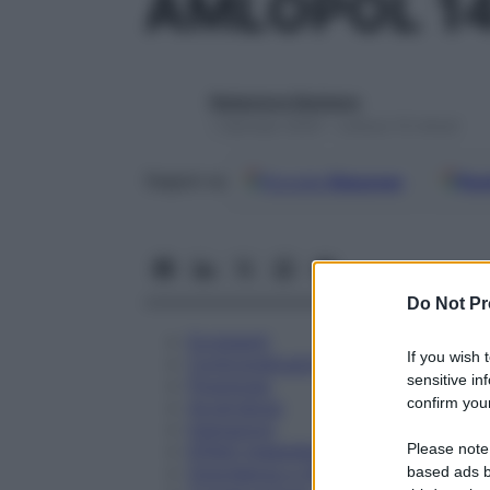
AMLOPOL 1
Redazione Starbene
1 Gennaio 2025 – Lettura 10 minuti
Google
Discover
Fon
Seguici su
Do Not Pr
Eccipienti
If you wish 
Controindicazioni
sensitive in
Posologia
confirm your
Avvertenze
Interazioni
Please note
Effetti Indesiderati
Gravidanza e Allattamento
based ads b