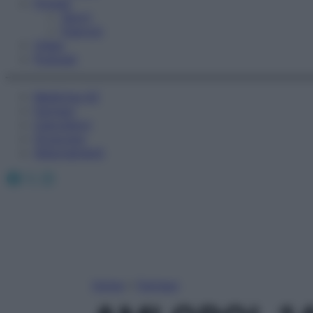
Fitness
Sport
Esercizi
Video
Podcast
Medicina AZ
Farmaci
Calcolatori
Oroscopo
Abbonamenti
Facebook
X
Instagram
Home
»
Farmaci