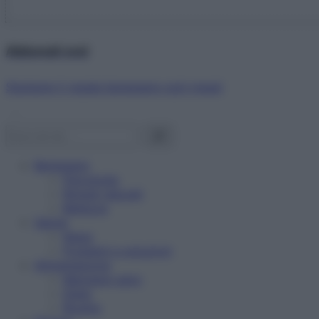
Abbonati ora!
Starbene ti regala benessere ogni mese!
Benessere
Psicologia
Rimedi naturali
Bellezza
Salute
News
Problemi e soluzioni
Alimentazione
Mangiare sano
Diete
Ricette