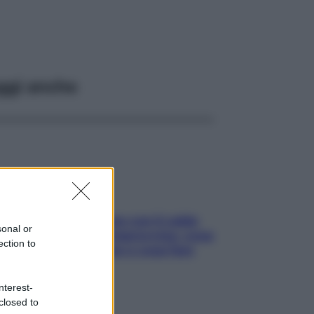
ggi anche
Perché la pressione con il caldo
sonal or
scende e sale all’improvviso: cosa
ection to
succede alle donne e cosa fare
subito
nterest-
closed to