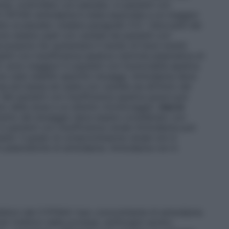
mine, controllato con placebo, in pazienti con
e IV NYHA) amlodipina è stata associata a un maggior
o al placebo (vedere paragrafo 5.1). I bloccanti dei
ono essere usati con cautela nei pazienti con
 possono far aumentare il rischio di futuri eventi
ienti con insufficienza epatica L’emivita plasmatica di
C sono maggiori in pazienti con funzionalità epatica
 stati stabiliti specifici dosaggi. Amlodipina deve
e più bassa ed usata con cautela sia all’inizio del
 Nei pazienti con insufficienza epatica grave può
to della dose e un attento monitoraggio.
Uso in
umento del dosaggio deve essere considerato con
in pazienti con insufficienza renale Amlodipina può
ienti. Il grado di compromissione renale non è
ni plasmatiche di amlodipina. Amlodipina non è
ibitori del CYP3A4
: l’uso concomitante di amlodipina
 (inibitori della proteasi, antifungini azolici,