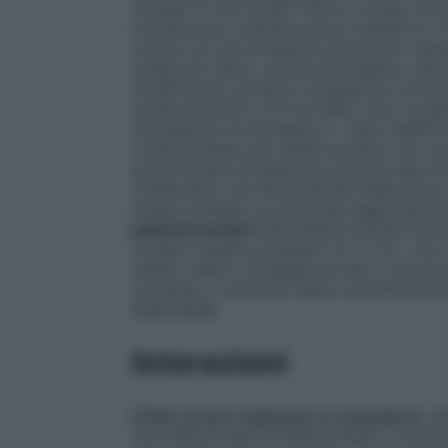
cautela. In uno studio clinico a lungo ter
insufficienza cardiaca grave (classe III 
numero di casi di edema polmonare rispett
canali del calcio, inclusa amlodipina, dev
insufficienza cardiaca congestizia, poiché
cardiovascolari e di mortalità. Uso in paz
amlodipina è prolungata e i valori dell’AU
compromessa; per questi pazienti non sono
quindi essere inizialmente assunta alla dos
trattamento che all’aumentare della dose.
essere richiesto un graduale aggiustamen
pazienti anziani
Nei pazienti anziani l’a
cautela (vedere paragrafi 4.2 e 5.2). Uso 
essere usata a dosaggi normali in tali paz
correlato a variazioni delle concentrazio
dializzabile.
Interazioni
Effetti di altri medicinali su amlodipina
.
In
con inibitori del CYP3A4 potenti o moderati