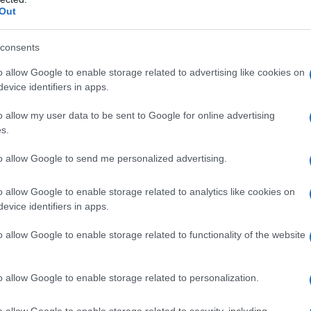
Out
 pazienti con: • Ipersensibilità ad amlodipina, ai
consents
iasi degli eccipienti elencati al paragrafo 6.1. •
 cardiogeno) • Ostruzione dell’efflusso ventricolare
o allow Google to enable storage related to advertising like cookies on
ato) • Insufficienza cardiaca con instabilità
evice identifiers in apps.
cardio
o allow my user data to be sent to Google for online advertising
s.
to allow Google to send me personalized advertising.
 per l’angina, la dose iniziale consigliata è di 5 mg di
 può essere portata alla dose massima di 10 mg a
o allow Google to enable storage related to analytics like cookies on
zienti ipertesi, Amlopol è stato usato in associazione
evice identifiers in apps.
a-bloccanti o inibitori dell’enzima di conversione
a, Amlopol può essere usato in monoterapia o in
, nei casi di angina refrattaria al trattamento con
o allow Google to enable storage related to functionality of the website
adeguati Non sono richiesti adattamenti del dosaggio
 diuretici tiazidici, beta-bloccanti o inibitori
eciali
Anziani
Amlopol usato a dosi analoghe in
o allow Google to enable storage related to personalization.
en tollerato. Nei pazienti anziani si raccomandano i
ento di dosaggio deve essere considerato con
o allow Google to enable storage related to security, including