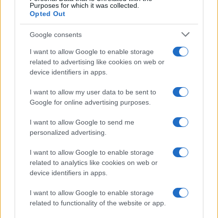
Purposes for which it was collected.
Opted Out
Google consents
I want to allow Google to enable storage
related to advertising like cookies on web or
device identifiers in apps.
I want to allow my user data to be sent to
Google for online advertising purposes.
I want to allow Google to send me
personalized advertising.
I want to allow Google to enable storage
related to analytics like cookies on web or
device identifiers in apps.
I want to allow Google to enable storage
related to functionality of the website or app.