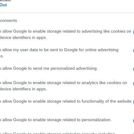
Out
on: • Ipersensibilità al principio attivo, ai derivati
ccipienti elencati nella sezione 6.1 • Grave
geno) • Occlusione del tratto di efflusso
consents
ica di grado elevato) • Insufficienza cardiaca
 acuto del miocardio
o allow Google to enable storage related to advertising like cookies on
evice identifiers in apps.
o allow my user data to be sent to Google for online advertising
s.
 per l’angina la dose iniziale usuale è di 5 mg di
e può essere aumentata fino ad un massimo di 10 mg
to allow Google to send me personalized advertising.
aziente. Nei pazienti ipertesi, l’amlodipina può essere
ci, alfa-bloccanti, beta-bloccanti o inibitori
o allow Google to enable storage related to analytics like cookies on
a. Per l’angina, l’amlodipina può essere usata in
evice identifiers in apps.
rodotto medicinali antianginali in pazienti con
adeguate di beta-bloccanti. Nessun adeguamento della
o allow Google to enable storage related to functionality of the website
ne concomitante di diuretici tiazidici, beta-bloccanti
’angiotensina
Popolazioni speciali
Anziani
nziani o nei pazienti più giovani è tollerata
o allow Google to enable storage related to personalization.
ndata la posologia normale, ma aumenti del
dere paragrafi 4.4 e 5.2). Pazienti con
o allow Google to enable storage related to security, including