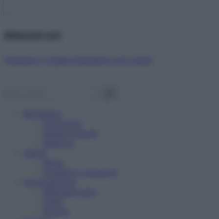
Abbonati ora!
Starbene ti regala benessere ogni mese!
Benessere
Psicologia
Rimedi naturali
Bellezza
Salute
News
Problemi e soluzioni
Alimentazione
Mangiare sano
Diete
Ricette