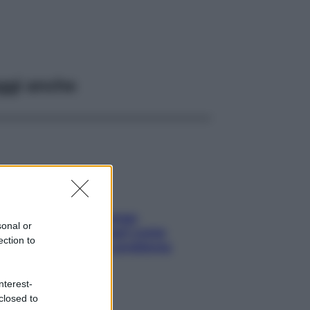
ggi anche
Capelli spezzati lungo
sonal or
l’attaccatura? Scopri come
ection to
risolvere l’annoso problema
nterest-
closed to