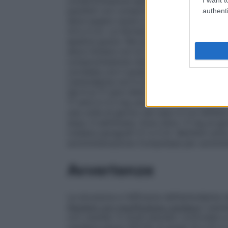
compromissione epatica Non sono ancora 
pazienti con compromissione epatica da l
authenti
deve essere cauta e partire dall’estremo i
4.4 e 5.2). La farmacocinetica dell’amlod
epatica grave. Nei pazienti con compromi
deve iniziare con la dose più bassa ed es
compromissione renale Le modifiche nell
correlate con il grado di compromissione
L’amlodipina non è dializzabile. Popolazi
dai 6 ai 17 anni d’età La dose orale antip
17 anni è 2.5 mg una volta al giorno come
una volta al giorno nel caso in cui l’effet
dopo 4 settimane. Dosi oltre i 5 mg al gio
(vedere paragrafi 5.1 e 5.2). Bambini sott
somministrazione Compresse per sommini
Avvertenze
La sicurezza e l’efficacia dell’amlodipina 
Pazienti con insufficienza cardiaca
I pazi
con cautela. In studi placebo controllati 
cardiaca grave (NYHA di grado III e IV) è