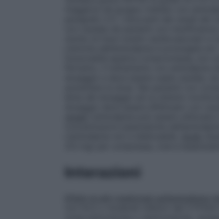
maggiore nel gruppo trattato con amlodip
paragrafo 5.1). I bloccanti dei canali del
con cautela nei pazienti con insufficienz
rischio di futuri eventi cardiovascolari e 
L’emivita dell’amlodipina è prolungata ed i
funzionalità epatica compromessa; non so
Pertanto, il trattamento con amlodipina dev
dosaggio e deve essere usata cautela, sia
aumentare la dose. Nei pazienti con comp
lenta del dosaggio ed un attento monito
dosaggio deve essere effettuato con caut
renale
L’amlodipina può essere utilizzata i
concentrazioni plasmatiche dell’amlodipin
L’amlodipina non è dializzabile.
Sodio
Que
(23 mg) per compressa, cioè è essenzialm
Interazioni
Effetti di altri medicinali sull’amlodipina
I
con forti o moderati inibitori del CYP3A4 (
come eritromicina o claritromicina, vera