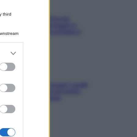
 third
Fame dopo cena? Perché
succede e 6 snack leggeri e
appetitosi che non rovinano il
Downstream
sonno
er and store
to grant or
ed purposes
Non solo Maldive: scopri i coralli
che si nascondono nel nostro
Mediterraneo (e come
proteggerli)