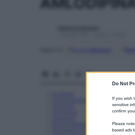
AMLODIPIN
Redazione Starbene
1 Gennaio 2025 – Lettura 11 minuti
Google
Discover
Fon
Seguici su
Do Not Pr
Eccipienti
If you wish 
Controindicazioni
sensitive in
Posologia
confirm your
Avvertenze
Interazioni
Please note
Effetti Indesiderati
Gravidanza e Allattamento
based ads b