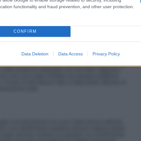
state stabilite raccomandazioni sul dosaggio in
ieve a moderata, e pertanto la scelta del dosaggio
cation functionality and fraud prevention, and other user protection.
nferiore dell’intervallo di dosaggio (vedere paragrafi
ipina non è stata studiata nei casi di compromissione
ssione epatica grave il trattamento con amlodipina
sere dosato lentamente. Pazienti con
CONFIRM
e concentrazioni di amlodipina nel plasma non sono
 renale, quindi è raccomandato il dosaggio normale.
one pediatrica Bambini e adolescenti con ipertensione
Data Deletion
Data Access
Privacy Policy
ertensiva raccomandata nei pazienti pediatrici dai 6 ai
 dose iniziale, la quale può essere aumentata a 5 mg
to sulla pressione sanguigna non sia stato raggiunto
rno non sono state studiate nei pazienti pediatrici
o i 6 anni di età Nessun dato è disponibile. Metodo di
strazione orale.
nelle crisi ipertensive non sono state ancora definite.
enti con insufficienza cardiaca devono essere trattati
a lungo termine condotti su pazienti con insufficienza
 stata riportata un’incidenza di edema polmonare