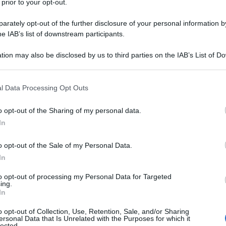
 prior to your opt-out.
rately opt-out of the further disclosure of your personal information by
he IAB’s list of downstream participants.
tion may also be disclosed by us to third parties on the IAB’s List of 
Descrizione tipo ricetta:
RR – RIPETIBILE
 that may further disclose it to other third parties.
10V IN 6MESI
 that this website/app uses one or more Google services and may gath
l Data Processing Opt Outs
Forma farmaceutica:
COMPRESSE
including but not limited to your visit or usage behaviour. You may click 
DIVISIBILI
 to Google and its third-party tags to use your data for below specifi
o opt-out of the Sharing of my personal data.
ogle consent section.
ronica. •Angina vasospastica (angina di Prinzmetal)
In
o opt-out of the Sale of my Personal Data.
In
istallina Sodio amido glicolato (tipo A) Magnesio
to opt-out of processing my Personal Data for Targeted
ing.
In
o opt-out of Collection, Use, Retention, Sale, and/or Sharing
ersonal Data that Is Unrelated with the Purposes for which it
lected.