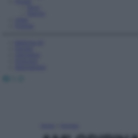
Fitness
Sport
Esercizi
Video
Podcast
Medicina AZ
Farmaci
Calcolatori
Oroscopo
Abbonamenti
Facebook
X
Instagram
Home
»
Farmaci