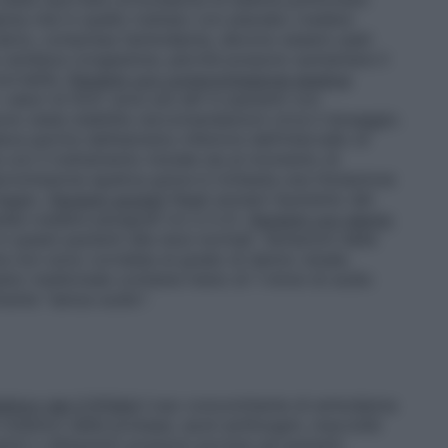
ina che in quello trattato con placebo (vedere
 calcio, compresa l’amlodipina, devono essere usati
a cardiaca congestizia, perché possono aumentare il
mortalità.
Pazienti con compromissione epatica
 valori di AUC sono più alti in pazienti con
no state stabilite raccomandazioni circa il dosaggio.
e partire dall’estremo inferiore dell’intervallo di
 con il trattamento iniziale sia al momento di
romissione epatica grave è richiesta una titolazione
raggio.
Pazienti anziani
Negli anziani l’aumento del
ela (vedere paragrafi 4.2 e 5.2).
Pazienti con danno
n questi pazienti alle dosi normali. Variazioni delle
a non sono correlate al grado di danno renale.
sto medicinale contiene meno di 1 mmol di sodio
ente "senza sodio".
nibitori del CYP3A4
L’uso concomitante di amlodipina
inibitori della proteasi, azoli antifungini, macrolidi
pamil o diltiazem) possono portare ad aumenti