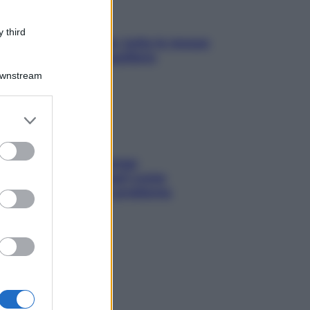
 third
SOS pelle irritabile: tutte le mosse
per riportarla in equilibrio
Downstream
er and store
to grant or
ed purposes
Capelli spezzati lungo
l’attaccatura? Scopri come
risolvere l’annoso problema