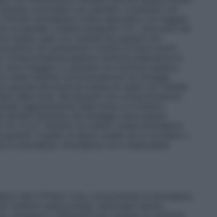
 termine, controllato con placebo, in pazienti con
e IV NYHA) amlodipina è stata associata a un maggior
o al placebo (vedere paragrafo 5.1). I bloccanti dei
ono essere usati con cautela nei pazienti con
 possono far aumentare il rischio di futuri eventi
on compromissione epatica
L’emivita plasmatica di
UC sono maggiori in pazienti con funzione epatica
o state stabilite raccomandazioni sui dosaggi.
te assunta alla dose più bassa ed usata con cautela
entare della dose. Nei pazienti con compromissione
aduale aggiustamento della dose e un attento
i anziani l’aumento del dosaggio deve essere
 4.2 e 5.2).
Pazienti con danno renale
Amlodipina
 pazienti. Il grado di danno renale non è correlato a
e di amlodipina. Amlodipina non è dializzabile.
ibitori del CYP3A4: L’uso concomitante di amlodipina
 (inibitori della proteasi, antifungini azolici,
cina, verapamil o diltiazem) può causare un aumento