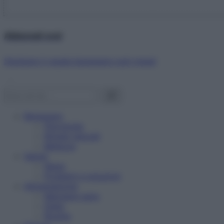
Abbonati ora!
Starbene ti regala benessere ogni mese!
Benessere
Psicologia
Rimedi naturali
Bellezza
Salute
News
Problemi e soluzioni
Alimentazione
Mangiare sano
Diete
Ricette