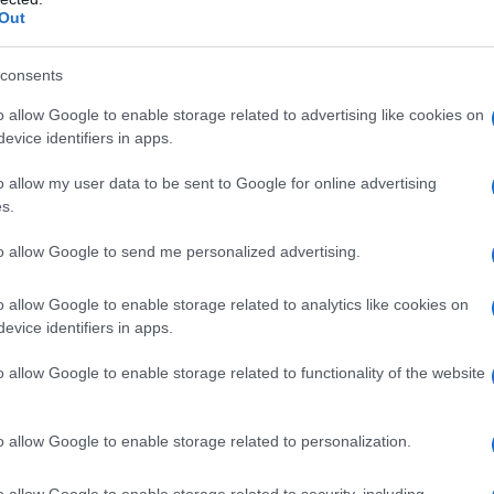
Out
n: – ipersensibilità ai derivati delle diidropiridine, ad
nti elencati al paragrafo 6.1. – ipotensione grave. –
consents
one dell’efflusso ventricolare sinistro (es. stenosi
a cardiaca con instabilità emodinamica dopo infarto
o allow Google to enable storage related to advertising like cookies on
evice identifiers in apps.
o allow my user data to be sent to Google for online advertising
s.
 per l’angina, la dose iniziale consigliata è di 5 mg di
to allow Google to send me personalized advertising.
 dose può essere portata alla dose massima di 10 mg
pazienti ipertesi, Amlodipina Almus è stata usata in
o allow Google to enable storage related to analytics like cookies on
loccanti, beta-bloccanti o inibitori dell’enzima di
evice identifiers in apps.
ti con angina, Amlodipina Almus può essere usato in
maci antianginosi, nei casi di angina refrattaria al
o allow Google to enable storage related to functionality of the website
canti a dosaggi adeguati Non sono richiesti
Almus in caso di somministrazione concomitante di
ori dell’enzima di conversione.
Popolazioni speciali
o allow Google to enable storage related to personalization.
dosi analoghe in pazienti anziani e giovani è
nziani si raccomandano i dosaggi normalmente
o allow Google to enable storage related to security, including