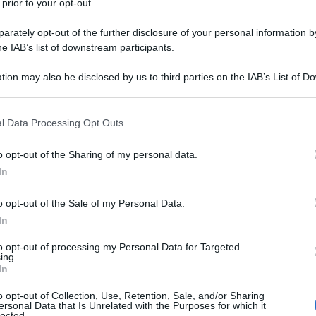
 prior to your opt-out.
rately opt-out of the further disclosure of your personal information by
he IAB’s list of downstream participants.
tion may also be disclosed by us to third parties on the IAB’s List of 
Descrizione tipo ricetta:
RR – RIPETIBILE
 that may further disclose it to other third parties.
10V IN 6MESI
 that this website/app uses one or more Google services and may gath
l Data Processing Opt Outs
Forma farmaceutica:
COMPRESSE
including but not limited to your visit or usage behaviour. You may click 
DIVISIBILI
 to Google and its third-party tags to use your data for below specifi
o opt-out of the Sharing of my personal data.
ogle consent section.
bile Angina conseguente a vasospasmo (angina di
In
o opt-out of the Sale of my Personal Data.
In
to opt-out of processing my Personal Data for Targeted
ing.
ofosfato diidrato Carbossimetilamido sodico tipo A
In
o opt-out of Collection, Use, Retention, Sale, and/or Sharing
ersonal Data that Is Unrelated with the Purposes for which it
lected.