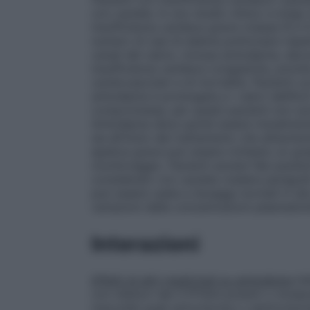
con cautela. In uno studio clinico a lungo
insufficienza cardiaca grave (classe III 
numero di casi di edema polmonare rispett
canali del calcio, inclusa amlodipina, dev
insufficienza cardiaca congestizia, poiché
cardiovascolari e di mortalità.
Pazienti c
amlodipina è prolungata e i valori dell’A
compromessa, per questi pazienti non son
Amlodipina deve quindi essere inizialmen
sia all’inizio del trattamento che all’aum
epatica grave può essere richiesto un gr
monitoraggio.
Pazienti anziani
Nei pazient
considerato con cautela (vedere paragrafi
può essere usata a dosaggi normali in tali
variazioni delle concentrazioni plasmatich
Interazioni
Effetti di altri medicinali su amlodipina
In
con inibitori del CYP3A4 potenti o moderati
macrolidi quali eritromicina o claritromi