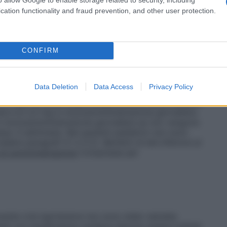
 essere considerato con cautela (vedere paragrafi 4.4
ica
Non sono state stabilite raccomandazioni sui
cation functionality and fraud prevention, and other user protection.
epatica da lieve a moderata; pertanto la scelta
tela e si deve partire dalla dose più bassa (vedere
i amlodipina non è stata studiata nella
ti con compromissione epatica grave, il trattamento
CONFIRM
a dose più bassa, seguita da un graduale
anno renale
Il grado di danno renale non è correlato
iche di amlodipina, quindi si raccomanda il normale
Data Deletion
Data Access
Privacy Policy
opolazione pediatrica
Bambini e adolescenti affetti
i 17 anni
La dose orale antiipertensiva raccomandata
i età è di 2,5 mg in monosomministrazione giornaliera
in monosomministrazione giornaliera se non vengono
dopo 4 settimane. Nei pazienti pediatrici non sono
vedere paragrafi 5.1 e 5.2).
Bambini di età inferiore ai
di somministrazione
Compresse per
rante crisi ipertensive non sono state valutate.
nti con insufficienza cardiaca devono essere trattati