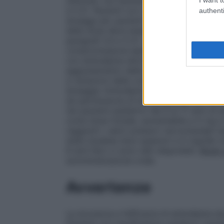
utilizzati, ma l’aumento di dosaggio deve
e 5.2).
Pazienti con compromissione epat
authenti
dosaggi per pazienti con compromissione 
della dose deve essere effettuata con cau
paragrafi 4.4 e 5.2). La farmacocinetica d
compromissione epatica grave. Nei pazien
con amlodipina deve essere iniziato con l
aggiustamento della dose.
Pazienti con d
a variazioni delle concentrazioni plasmat
dosaggio Amlodipina non è dializzabile.
P
da ipertensione di età compresa tra i 6 e 
nei pazienti pediatrici dai 6 ai 17 anni d
come dose iniziale, aumentabile a 5 mg 
raggiunti i valori pressori raccomandati 
state studiate dosi superiori a 5 mg/die (
6 anni
Non ci sono dati disponibili.
Modo 
somministrazione orale.
Avvertenze
La sicurezza e l’efficacia di amlodipina du
Pazienti con insufficienza cardiaca
I pazie