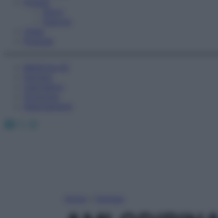
Fitness
Sport
Esercizi
Video
Podcast
Medicina AZ
Farmaci
Calcolatori
Oroscopo
Abbonamenti
Facebook
X
Instagram
Home
»
Farmaci