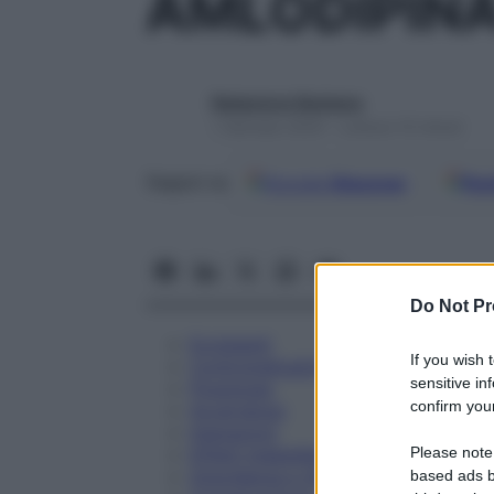
AMLODIPIN
Redazione Starbene
1 Gennaio 2025 – Lettura 10 minuti
Google
Discover
Fon
Seguici su
Do Not Pr
Eccipienti
If you wish 
Controindicazioni
sensitive in
Posologia
confirm your
Avvertenze
Interazioni
Please note
Effetti Indesiderati
Gravidanza e Allattamento
based ads b