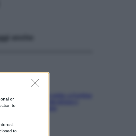
ggi anche
Mindfulness tra le vette: a Cortina
sonal or
due giorni lontani da stress e
ection to
ansia da smartphone
nterest-
closed to