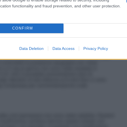
nti con compromissione epatica da lieve a moderata;
 effettuata con cautela e deve partire dalla dose più
cation functionality and fraud prevention, and other user protection.
aragrafi 4.4 e 5.2). La farmacocinetica di amlodipina
 grave della funzionalità epatica. Nei pazienti con
ento con amlodipina deve essere iniziato con la dose
e della dose.
Pazienti con danno renale
Le variazioni
CONFIRM
ipina non sono correlate al grado di
ndato il dosaggio normale. L’amlodipina non è
ni e adolescenti con ipertensione di età compresa
Data Deletion
Data Access
Privacy Policy
accomandata per via orale nei pazienti pediatrici di
volta al giorno come dose iniziale, fino ad arrivare
i controllare la pressione sanguigna non viene
i a 5 mg al giorno non sono state studiate in
e 5.2). Non è possibile somministrare dosi di
e. Bambini di età inferiore ai 6 anni Non ci sono
e
Compressa per somministrazione orale.
elle crisi ipertensive non sono state stabilite.
Pazienti
insufficienza cardiaca devono essere trattati con
ntrollato con placebo, in pazienti con insufficienza