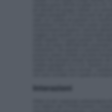
cardiaca grave (NYHA di grado III e IV), 
più elevata nel gruppo trattato con amlod
(vedere paragrafo 5.1).I bloccanti dei cana
usati con cautela nei pazienti con insuff
aumentare il rischio di futuri eventi cardi
compromissione epatica:
L’emivita dell’a
maggiori nei pazienti con funzionalità 
state stabilite. In questi pazienti, l’amlo
livello più basso dell’intervallo posologico
trattamento che quando si aumenta la do
possono essere richiesti una lenta titola
anziani
Nei pazienti anziani l’aumento de
(vedere paragrafi 4.2 e 5.2).
Pazienti con
essere utilizzata a dosi normali. I cambi
non sono correlati con il grado di comprom
Interazioni
Effetti di altri medicinali sull’amlodipina
In
con inibitori del CYP3A4 potenti o moderati
macrolidi quali eritromicina o claritromi