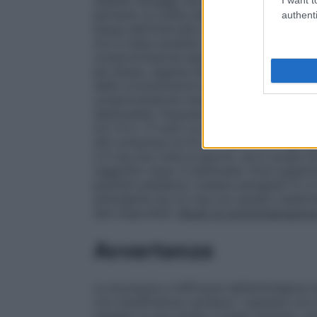
stabiliti dosaggi raccomandati per pazie
pertanto la scelta della dose deve essere
authenti
bassa dell’intervallo posologico (vedere p
non è stata studiata nella compromissione
compromissione epatica grave, il trattam
più bassa, seguita da una lenta titolazion
delle concentrazioni plasmatiche di amlod
compromissione renale, quindi è raccoma
dializzabile.
Popolazione pediatrica
Bambi
tra i 6 e i 17 anni
La dose antipertensiva r
età compresa tra 6 e 17 anni è 2,5 mg una 
a 5 mg una volta al giorno, se lo scopo d
raggiunto dopo 4 settimane. Dosi superior
pazienti pediatrici (vedere paragrafi 5.1 
amlodipina da 2,5 mg con questo medicinal
dati disponibili.
Modo di somministrazion
Avvertenze
La sicurezza e l’efficacia dell’amlodipina n
con insufficienza cardiaca:
I pazienti con 
cautela. In uno studio a lungo termine, co