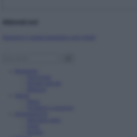
Abbonati ora!
Starbene ti regala benessere ogni mese!
Benessere
Psicologia
Rimedi naturali
Bellezza
Salute
News
Problemi e soluzioni
Alimentazione
Mangiare sano
Diete
Ricette