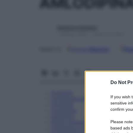
AMLODIPIN
Redazione Starbene
1 Gennaio 2025 – Lettura 10 minuti
Google
Discover
Fon
Seguici su
Do Not Pr
Eccipienti
If you wish 
Controindicazioni
sensitive in
Posologia
confirm your
Avvertenze
Interazioni
Please note
Effetti Indesiderati
Gravidanza e Allattamento
based ads b