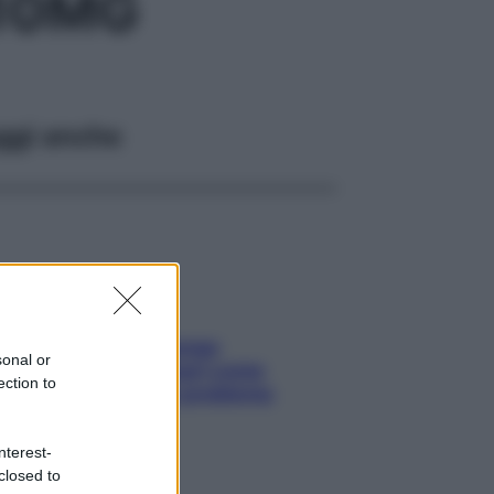
10MG
ggi anche
Capelli spezzati lungo
sonal or
l’attaccatura? Scopri come
ection to
risolvere l’annoso problema
nterest-
closed to