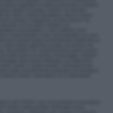
l’incidenza segnalata di edema polmonare è risultata
ipina rispetto al gruppo trattato con placebo
li del calcio, inclusa l’amlodipina, devono essere
icienza cardiaca congestizia, poiché possono far
ovascolari e di mortalità.
Pazienti con
mlodipina è prolungata e i valori dell’AUC sono
epatica compromessa; le dosi raccomandate non sono
dipina deve quindi essere somministrata inizialmente al
 e deve essere applicata cautela, sia all’inizio del
se. Nei pazienti con compromissione epatica grave
zione della dose e un attento monitoraggio.
Pazienti
l dosaggio deve essere effettuato con attenzione
 danno renale:
In questi pazienti, l’amlodipina può
amenti della concentrazione plasmatica di amlodipina
issione renale. L’amlodipina non è dializzabile.
ibitori del CYP3A4: l’uso concomitante di amlodipina
 (inibitori della proteasi, antifungini azolici,
cina, verapamil o diltiazem) può causare un aumento