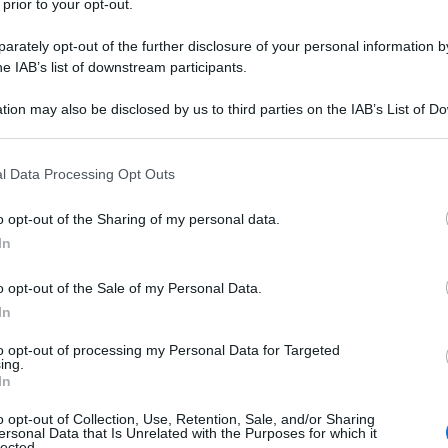
 prior to your opt-out.
rately opt-out of the further disclosure of your personal information by
he IAB’s list of downstream participants.
tion may also be disclosed by us to third parties on the IAB’s List of 
Descrizione tipo ricetta:
RR – RIPETIBILE
 that may further disclose it to other third parties.
10V IN 6MESI
 that this website/app uses one or more Google services and may gath
l Data Processing Opt Outs
Forma farmaceutica:
COMPRESSE
including but not limited to your visit or usage behaviour. You may click 
 to Google and its third-party tags to use your data for below specifi
ile Angina vasospastica (angina di Prinzmetal)
o opt-out of the Sharing of my personal data.
ogle consent section.
In
o opt-out of the Sale of my Personal Data.
In
icolato Magnesio stearato Disodio idrogeno citrato
to opt-out of processing my Personal Data for Targeted
ing.
In
o opt-out of Collection, Use, Retention, Sale, and/or Sharing
ersonal Data that Is Unrelated with the Purposes for which it
lected.