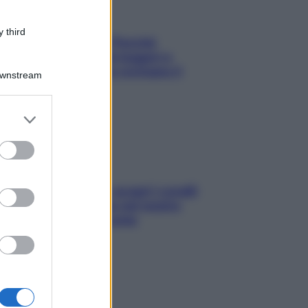
 third
Fame dopo cena? Perché
succede e 6 snack leggeri e
appetitosi che non rovinano il
Downstream
sonno
er and store
to grant or
ed purposes
Non solo Maldive: scopri i coralli
che si nascondono nel nostro
Mediterraneo (e come
proteggerli)