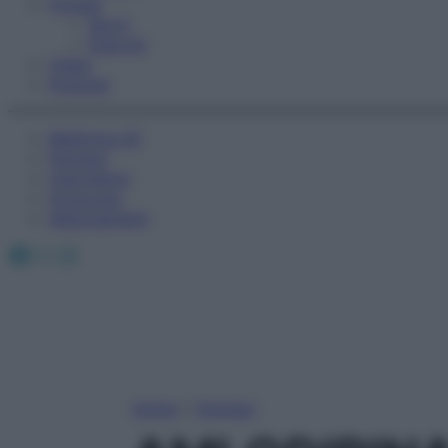
Fitness
Sport
Esercizi
Video
Podcast
Medicina AZ
Farmaci
Calcolatori
Oroscopo
Abbonamenti
Facebook
X
Instagram
Home
»
Farmaci