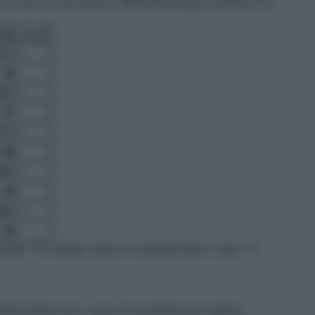
in ore, tra una dose e l’altra.Posologia normale (7,5
allo (ore)
13 ½
18
22 ½
27
31 ½
36
40 ½
45
49 ½
54
iniziale: 7,5 mg/kg; dose di mantenimento (ogni 12
ferenziale ma in caso di necessità può essere