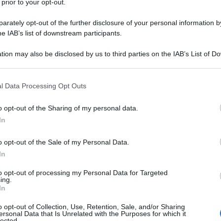
 prior to your opt-out.
rately opt-out of the further disclosure of your personal information by
he IAB’s list of downstream participants.
tion may also be disclosed by us to third parties on the IAB’s List of 
Descrizione tipo ricetta:
RR – RIPETIBILE
 that may further disclose it to other third parties.
10V IN 6MESI
 that this website/app uses one or more Google services and may gath
l Data Processing Opt Outs
Forma farmaceutica:
SOLUZIONE
including but not limited to your visit or usage behaviour. You may click 
INIETTABILE
 to Google and its third-party tags to use your data for below specifi
o opt-out of the Sharing of my personal data.
ogle consent section.
In
o opt-out of the Sale of my Personal Data.
termine di infezioni gravi da ceppi sensibili di
di Pseudomonas, E. coli, Proteus indolo+ e indolo–,
In
atia e di Acinetobacter. Questo antibiotico si
tteriemie, delle setticemie e delle sepsi neonatali; •
to opt-out of processing my Personal Data for Targeted
ing.
e respiratorie, delle ossa e delle articolazioni, del SNC
In
a–addominali (inclusa la peritonite), delle ustioni e
elle della chirurgia vascolare); • Nella terapia delle
o opt-out of Collection, Use, Retention, Sale, and/or Sharing
lle vie urinarie, causate da germi Gram–negativi. Per
ersonal Data that Is Unrelated with the Purposes for which it
lected.