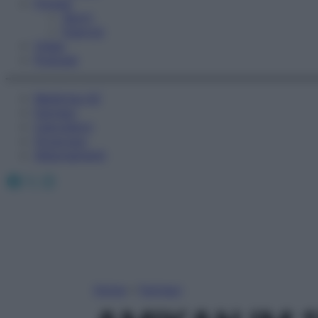
Fitness
Sport
Esercizi
Video
Podcast
Medicina AZ
Farmaci
Calcolatori
Oroscopo
Abbonamenti
Facebook
X
Instagram
Home
»
Farmaci