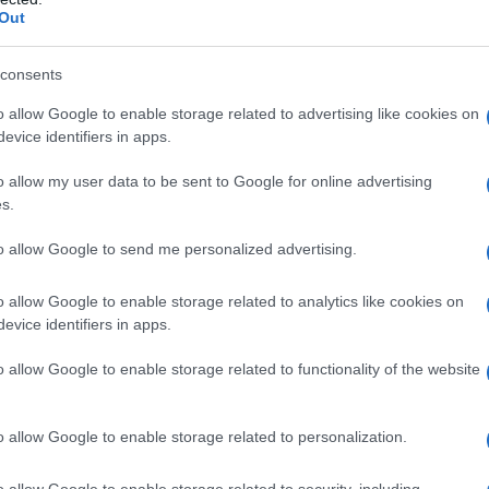
kacina non è indicata negli episodi infettivi iniziali
Out
l’agente eziologico è sensibile ad antibiotici
ia delle infezioni da stafilococco, perciò si può
i infezioni stafilococciche accertate o presunte,
consents
ibiotici, o è presente un’infezione mista da
pia delle sepsi neonatali, quando il test di sensibilità
o allow Google to enable storage related to advertising like cookies on
sono impiegare. In tali casi può essere indicata anche
evice identifiers in apps.
 di tipo penicillinico, a causa della possibilità di
cocchi o pneumococchi). AMIKAN è in grado di
o allow my user data to be sent to Google for online advertising
esistenti alla gentamicina ed alla tobramicina,
s.
videncia stuartii, Serratia marcescens e Pseudomonas
to allow Google to send me personalized advertising.
o allow Google to enable storage related to analytics like cookies on
evice identifiers in apps.
 sodio citrato, sodio metabisolfito.
o allow Google to enable storage related to functionality of the website
o allow Google to enable storage related to personalization.
llergia accertata all’amikacina o ad uno qualsiasi
o allow Google to enable storage related to security, including