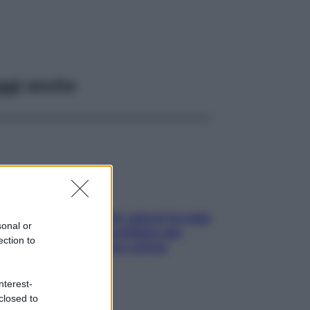
ggi anche
Doccia, lavarsi tutti i giorni fa male
sonal or
alla pelle? I miti da sfatare per
ection to
proteggerla davvero senza
stressarla
nterest-
closed to