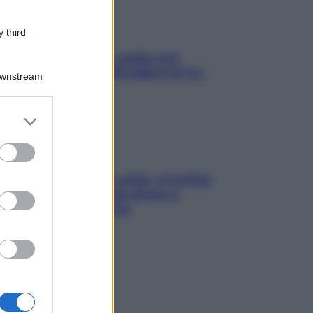
 third
Aria condizionata: usala così,
senza rischiare raffreddore & Co.
Downstream
er and store
to grant or
ed purposes
Mindfulness tra le vette: a Cortina
due giorni lontani da stress e
ansia da smartphone