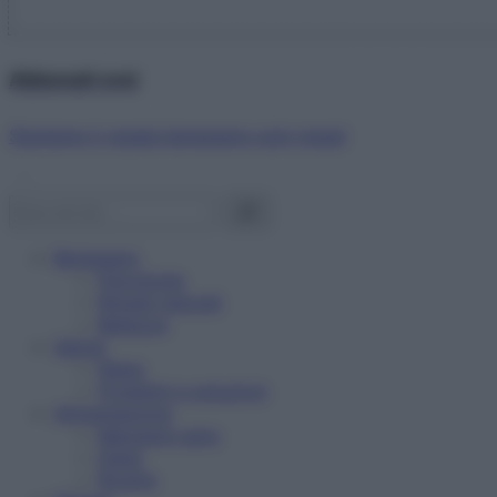
Abbonati ora!
Starbene ti regala benessere ogni mese!
Benessere
Psicologia
Rimedi naturali
Bellezza
Salute
News
Problemi e soluzioni
Alimentazione
Mangiare sano
Diete
Ricette