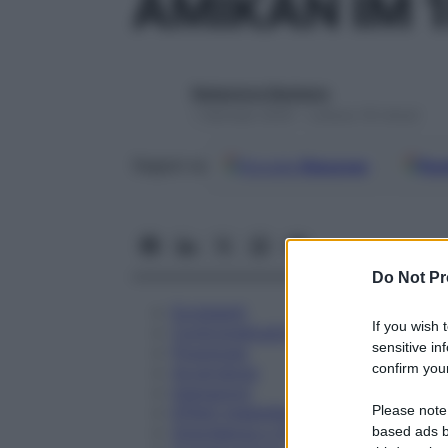
AMIKAN IM 1
Redazione Starbene
1 Gennaio 2025 – Lettura 18 minuti
Google
Discover
Fon
Seguici su
Do Not Pr
Eccipienti
If you wish 
Controindicazioni
sensitive in
Posologia
confirm your
Avvertenze
Interazioni
Please note
Effetti Indesiderati
Gravidanza e Allattamento
based ads b