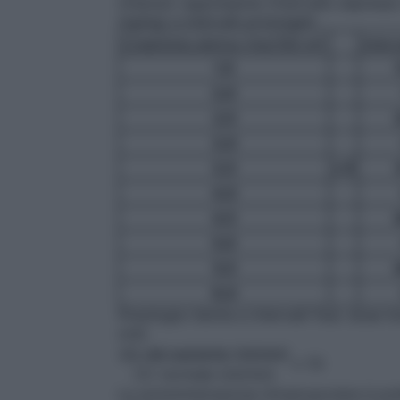
ottenuto rappresenta l’intervallo espresso 
mg/kg) a intervalli prolungati:
Creatinina sierica (mg/100 ml)
Interv
1,5
2,0
2,5
3,0
3,5
x 9
4,0
4,5
5,0
5,5
6,0
Posologia ridotta a intervalli fissi: dose 
ore):
CC del paziente (ml/min)
x 7,5
CC normale (ml/min)
La somministrazione intramuscolare è pre