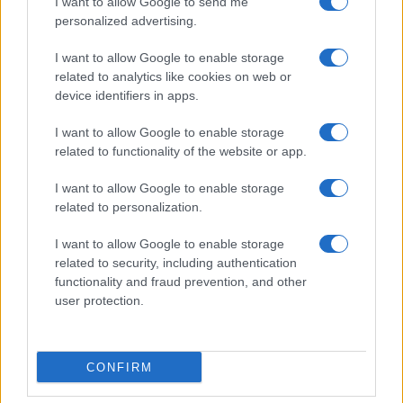
I want to allow Google to send me
personalized advertising.
I want to allow Google to enable storage
related to analytics like cookies on web or
device identifiers in apps.
I want to allow Google to enable storage
related to functionality of the website or app.
I want to allow Google to enable storage
related to personalization.
I want to allow Google to enable storage
related to security, including authentication
functionality and fraud prevention, and other
user protection.
CONFIRM