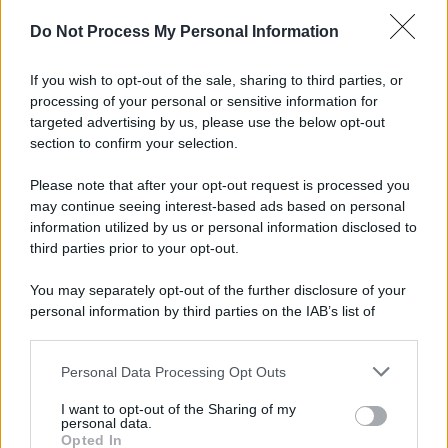
Do Not Process My Personal Information
If you wish to opt-out of the sale, sharing to third parties, or
processing of your personal or sensitive information for
targeted advertising by us, please use the below opt-out
section to confirm your selection.
Please note that after your opt-out request is processed you
may continue seeing interest-based ads based on personal
information utilized by us or personal information disclosed to
third parties prior to your opt-out.
You may separately opt-out of the further disclosure of your
personal information by third parties on the IAB’s list of
downstream participants.
Personal Data Processing Opt Outs
This information may also be disclosed by us to third parties
on the IAB’s List of Downstream Participants that may further
I want to opt-out of the Sharing of my
disclose it to other third parties.
personal data.
Opted In