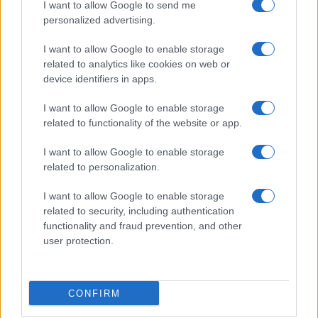
I want to allow Google to send me
personalized advertising.
I want to allow Google to enable storage
related to analytics like cookies on web or
device identifiers in apps.
I want to allow Google to enable storage
related to functionality of the website or app.
I want to allow Google to enable storage
related to personalization.
I want to allow Google to enable storage
related to security, including authentication
functionality and fraud prevention, and other
user protection.
CONFIRM