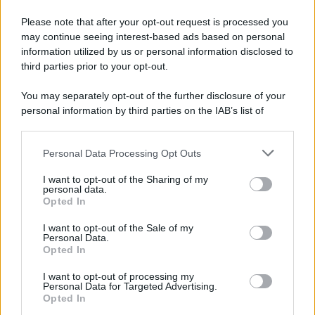
Please note that after your opt-out request is processed you
may continue seeing interest-based ads based on personal
information utilized by us or personal information disclosed to
third parties prior to your opt-out.
You may separately opt-out of the further disclosure of your
personal information by third parties on the IAB’s list of
downstream participants.
Personal Data Processing Opt Outs
This information may also be disclosed by us to third parties
on the IAB’s List of Downstream Participants that may further
I want to opt-out of the Sharing of my
disclose it to other third parties.
personal data.
Opted In
Please note that this website/app uses one or more Google
services and may gather and store information including but
I want to opt-out of the Sale of my
Personal Data.
not limited to your visit or usage behaviour. You may click to
Opted In
grant or deny consent to Google and its third-party tags to
use your data for below specified purposes in below Google
I want to opt-out of processing my
consent section.
Personal Data for Targeted Advertising.
Opted In