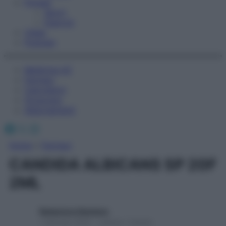
Fitness
Sport
Esercizi
Video
Podcast
Medicina AZ
Farmaci
Calcolatori
Oroscopo
Abbonamenti
Facebook
X
Instagram
Home
»
Farmaci
CANDIDA ALBICANS SP 20F
2ML
Redazione Starbene
1 Gennaio 2025 – Lettura 1 minuto