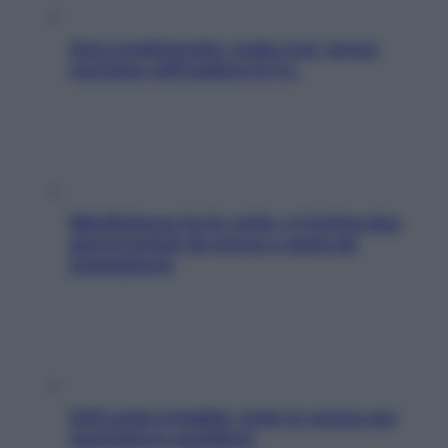
Aria condizionata: usala così, senza
rischiare raffreddore & Co.
Mindfulness tra le vette: a Cortina due
giorni lontani da stress e ansia da
smartphone
SOS pelle irritabile: tutte le mosse per
riportarla in equilibrio