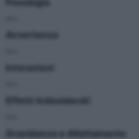
Posologia
NULL
Avvertenze
NULL
Interazioni
NULL
Effetti Indesiderati
NULL
Gravidanza e Allattamento