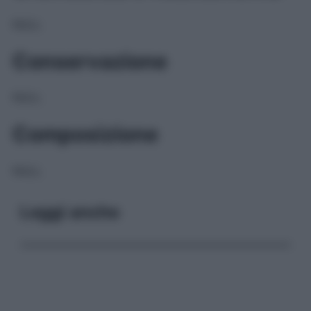
NULL
Conservazione
NULL
Composizione
NULL
Leggi anche