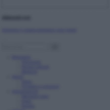
Abbonati ora!
Starbene ti regala benessere ogni mese!
Benessere
Psicologia
Rimedi naturali
Bellezza
Salute
News
Problemi e soluzioni
Alimentazione
Mangiare sano
Diete
Ricette