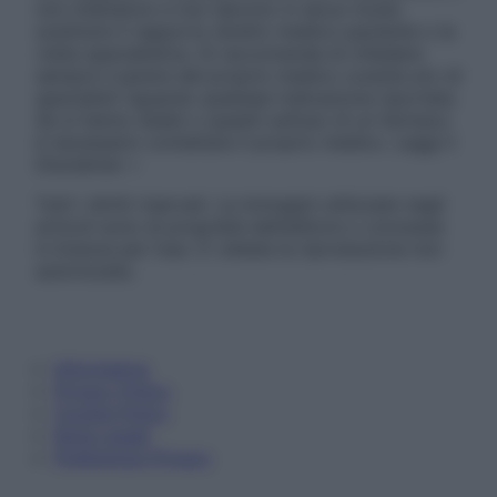
non intendono e non devono in alcun modo
sostituire il rapporto diretto medico-paziente o la
visita specialistica. Si raccomanda di chiedere
sempre il parere del proprio medico curante e/o di
specialisti riguardo qualsiasi indicazione riportata.
Se si hanno dubbi o quesiti sull’uso di un farmaco
è necessario contattare il proprio medico. Leggi il
Disclaimer »
Tutti i diritti riservati. Le immagini utilizzate negli
articoli sono di proprietà dell’editore o concesse
in licenza per l’uso. È vietata la riproduzione non
autorizzata.
Informativa
Privacy Policy
Cookie Policy
Note Legali
Preferenze Privacy