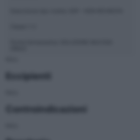
Descrizione tipo ricetta:
SOP – NON RICHIESTA
Classe 1:
C
Forma farmaceutica:
SOLUZIONE MUCOSA
ORALE
NULL
Eccipienti
NULL
Controindicazioni
NULL