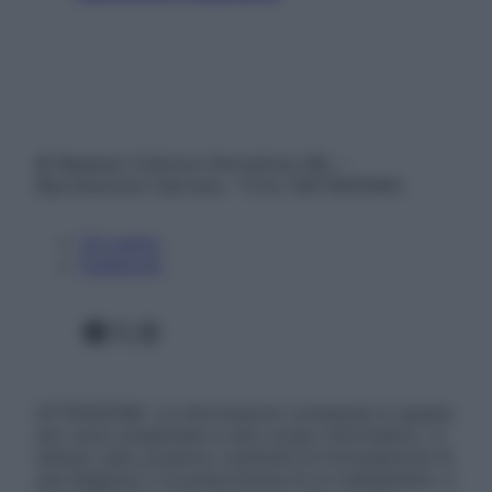
© Belpietro Edizioni Periodiche SRL –
Riproduzione riservata – P.Iva 13673600964
Chi siamo
Pubblicità
Facebook
X
Instagram
ATTENZIONE: Le informazioni contenute in questo
sito sono presentate a solo scopo informativo, in
nessun caso possono costituire la formulazione di
una diagnosi o la prescrizione di un trattamento, e