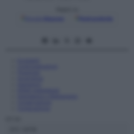
Seguici su
Google
Discover
Fonti preferite
Eccipienti
Controindicazioni
Posologia
Avvertenze
Interazioni
Effetti Indesiderati
Gravidanza e Allattamento
Conservazione
Composizione
OTI Srl
ATC:
2AF1B