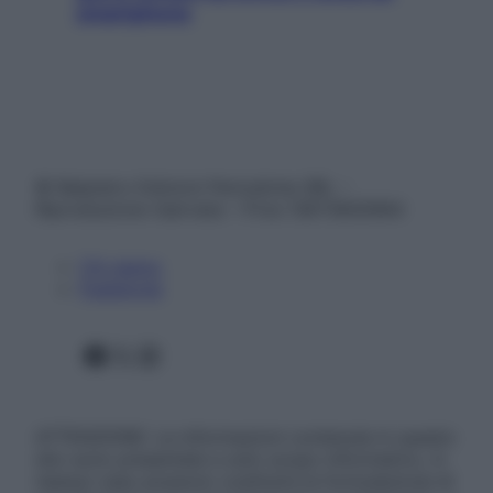
smartphone
© Belpietro Edizioni Periodiche SRL –
Riproduzione riservata – P.Iva 13673600964
Chi siamo
Pubblicità
Facebook
X
Instagram
ATTENZIONE: Le informazioni contenute in questo
sito sono presentate a solo scopo informativo, in
nessun caso possono costituire la formulazione di