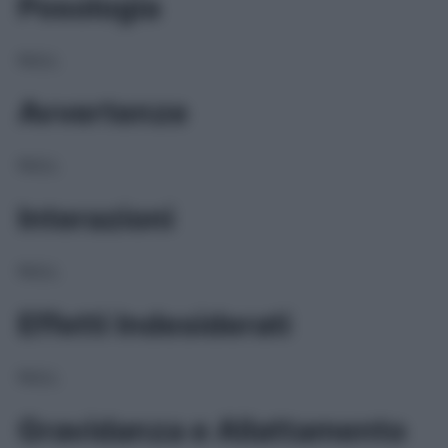
Posologia
NULL
Avvertenze
NULL
Interazioni
NULL
Effetti Indesiderati
NULL
Gravidanza e Allattamento