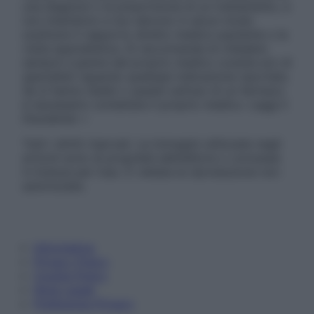
una diagnosi o la prescrizione di un trattamento, e
non intendono e non devono in alcun modo
sostituire il rapporto diretto medico-paziente o la
visita specialistica. Si raccomanda di chiedere
sempre il parere del proprio medico curante e/o di
specialisti riguardo qualsiasi indicazione riportata.
Se si hanno dubbi o quesiti sull’uso di un farmaco
è necessario contattare il proprio medico. Leggi il
Disclaimer »
Tutti i diritti riservati. Le immagini utilizzate negli
articoli sono di proprietà dell’editore o concesse
in licenza per l’uso. È vietata la riproduzione non
autorizzata.
Informativa
Privacy Policy
Cookie Policy
Note Legali
Preferenze Privacy