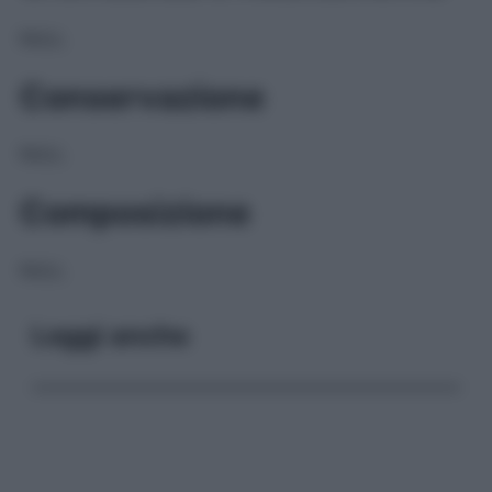
NULL
Conservazione
NULL
Composizione
NULL
Leggi anche