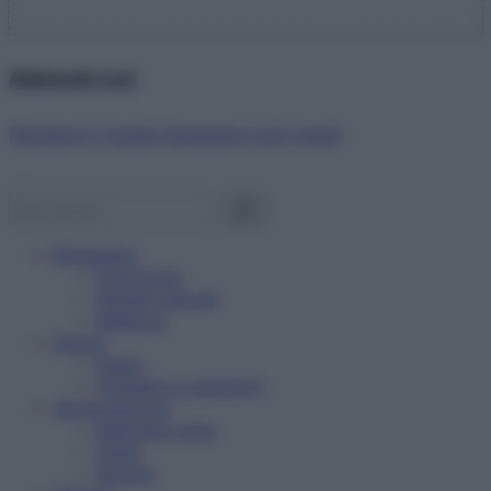
Abbonati ora!
Starbene ti regala benessere ogni mese!
Benessere
Psicologia
Rimedi naturali
Bellezza
Salute
News
Problemi e soluzioni
Alimentazione
Mangiare sano
Diete
Ricette