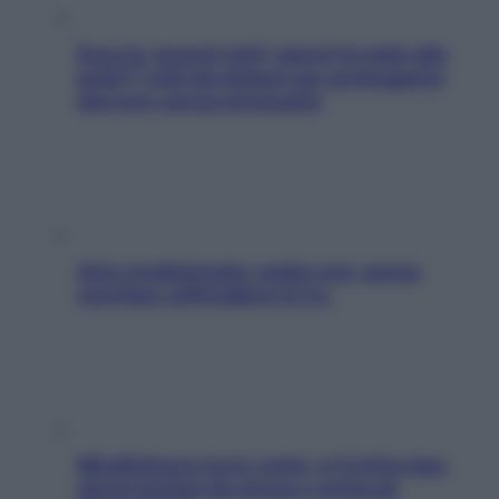
Doccia, lavarsi tutti i giorni fa male alla
pelle? I miti da sfatare per proteggerla
davvero senza stressarla
Aria condizionata: usala così, senza
rischiare raffreddore & Co.
Mindfulness tra le vette: a Cortina due
giorni lontani da stress e ansia da