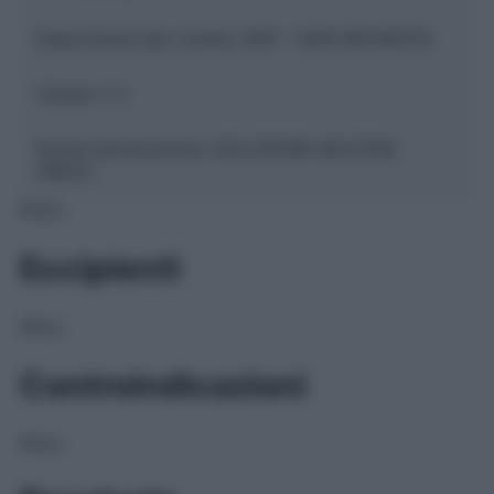
Descrizione tipo ricetta:
SOP – NON RICHIESTA
Classe 1:
C
Forma farmaceutica:
SOLUZIONE MUCOSA
ORALE
NULL
Eccipienti
NULL
Controindicazioni
NULL