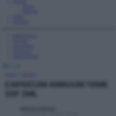
Fitness
Sport
Esercizi
Video
Podcast
Medicina AZ
Farmaci
Calcolatori
Oroscopo
Abbonamenti
Facebook
X
Instagram
Home
»
Farmaci
CAPSICUM ANNUUM 10MK
20F 2ML
Redazione Starbene
1 Gennaio 2025 – Lettura 1 minuto