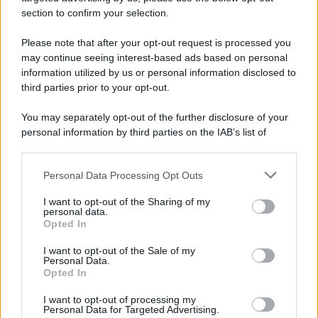
section to confirm your selection.
Please note that after your opt-out request is processed you
may continue seeing interest-based ads based on personal
information utilized by us or personal information disclosed to
third parties prior to your opt-out.
You may separately opt-out of the further disclosure of your
personal information by third parties on the IAB’s list of
downstream participants.
Personal Data Processing Opt Outs
This information may also be disclosed by us to third parties
on the IAB’s List of Downstream Participants that may further
I want to opt-out of the Sharing of my
disclose it to other third parties.
personal data.
Opted In
Please note that this website/app uses one or more Google
services and may gather and store information including but
I want to opt-out of the Sale of my
Personal Data.
not limited to your visit or usage behaviour. You may click to
Opted In
grant or deny consent to Google and its third-party tags to
use your data for below specified purposes in below Google
I want to opt-out of processing my
consent section.
Personal Data for Targeted Advertising.