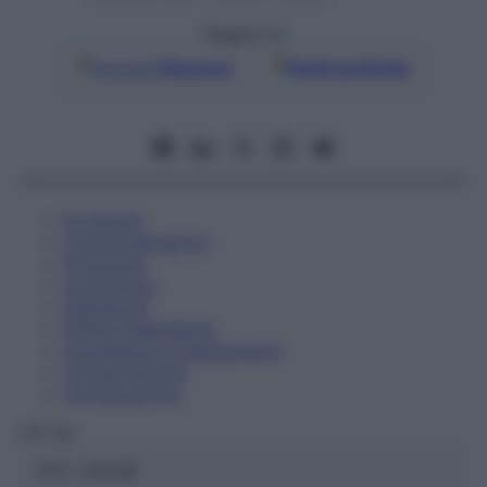
Seguici su
Google
Discover
Fonti preferite
Eccipienti
Controindicazioni
Posologia
Avvertenze
Interazioni
Effetti Indesiderati
Gravidanza e Allattamento
Conservazione
Composizione
OTI Srl
ATC:
2AA2B