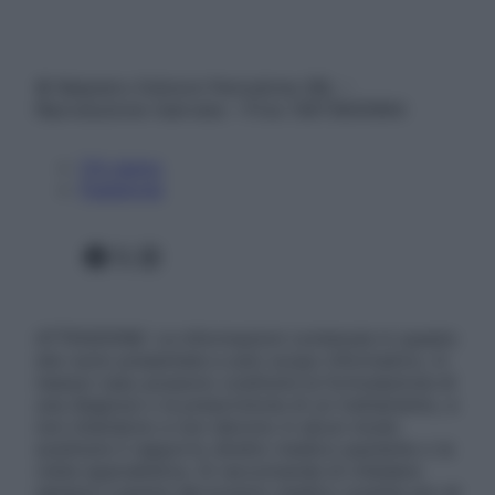
© Belpietro Edizioni Periodiche SRL –
Riproduzione riservata – P.Iva 13673600964
Chi siamo
Pubblicità
Facebook
X
Instagram
ATTENZIONE: Le informazioni contenute in questo
sito sono presentate a solo scopo informativo, in
nessun caso possono costituire la formulazione di
una diagnosi o la prescrizione di un trattamento, e
non intendono e non devono in alcun modo
sostituire il rapporto diretto medico-paziente o la
visita specialistica. Si raccomanda di chiedere
sempre il parere del proprio medico curante e/o di