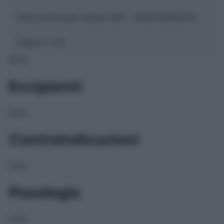
Descrizione tipo ricetta:
SOP – NON RICHIESTA
Classe 1:
CN
NULL
Eccipienti
NULL
Controindicazioni
NULL
Posologia
NULL