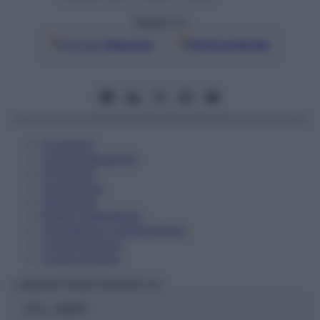
Seguici su
Google
Discover
Fonti preferite
Eccipienti
Controindicazioni
Posologia
Avvertenze
Interazioni
Effetti Indesiderati
Gravidanza e Allattamento
Conservazione
Composizione
LABORATOIRES BOIRON Srl
ATC:
2AB1P