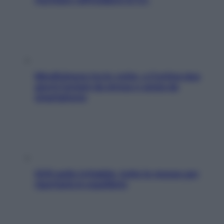
Mindfulness tra le vette: a Cortina due
giorni lontani da stress e ansia da
smartphone
SOS pelle irritabile: tutte le mosse per
riportarla in equilibrio