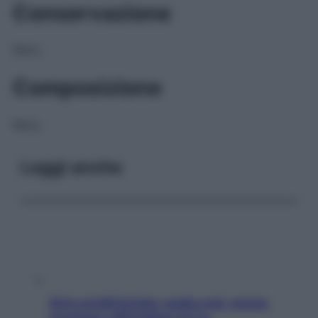
Conservazione
NULL
Composizione
NULL
Leggi anche
Aria condizionata: usala così, senza
rischiare raffreddore & Co.