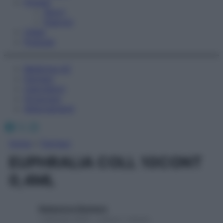
Fitness
Sport
Esercizi
Video
Podcast
Medicina AZ
Farmaci
Calcolatori
Oroscopo
Abbonamenti
Facebook
X
Instagram
Home
»
Farmaci
EUPHRALIA COLL 10CONT
0,4ML
Redazione Starbene
1 Gennaio 2025 – Lettura 1 minuto