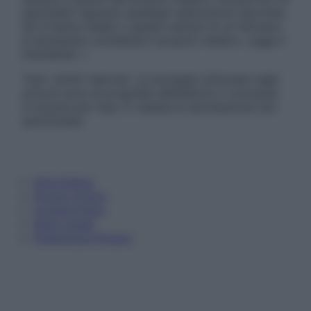
specialisti riguardo qualsiasi indicazione riportata.
Se si hanno dubbi o quesiti sull’uso di un farmaco
è necessario contattare il proprio medico. Leggi il
Disclaimer »
Tutti i diritti riservati. Le immagini utilizzate negli
articoli sono di proprietà dell’editore o concesse
in licenza per l’uso. È vietata la riproduzione non
autorizzata.
Informativa
Privacy Policy
Cookie Policy
Note Legali
Preferenze Privacy