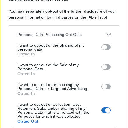
You may separately opt-out of the further disclosure of your
personal information by third parties on the IAB’s list of
downstream participants.
Personal Data Processing Opt Outs
This information may also be disclosed by us to third parties
on the IAB’s List of Downstream Participants that may further
I want to opt-out of the Sharing of my
disclose it to other third parties.
personal data.
Opted In
Please note that this website/app uses one or more Google
services and may gather and store information including but
I want to opt-out of the Sale of my
Personal Data.
not limited to your visit or usage behaviour. You may click to
Opted In
grant or deny consent to Google and its third-party tags to
use your data for below specified purposes in below Google
I want to opt-out of processing my
consent section.
Personal Data for Targeted Advertising.
Opted In
I want to opt-out of Collection, Use,
Retention, Sale, and/or Sharing of my
Personal Data that Is Unrelated with the
Purposes for which it was collected.
Opted Out