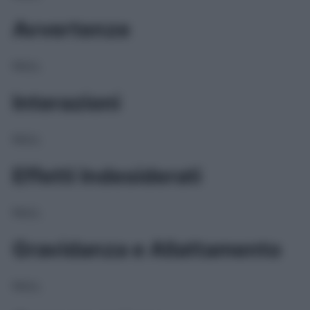
Avvertenze
NULL
Interazioni
NULL
Effetti Indesiderati
NULL
Gravidanza e Allattamento
NULL