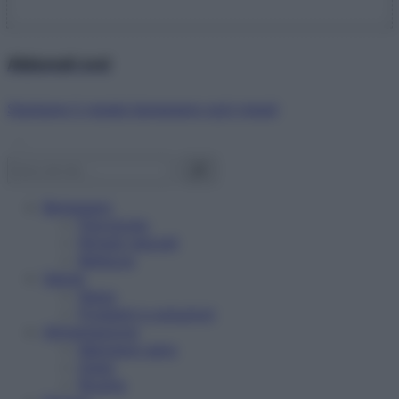
Abbonati ora!
Starbene ti regala benessere ogni mese!
Benessere
Psicologia
Rimedi naturali
Bellezza
Salute
News
Problemi e soluzioni
Alimentazione
Mangiare sano
Diete
Ricette