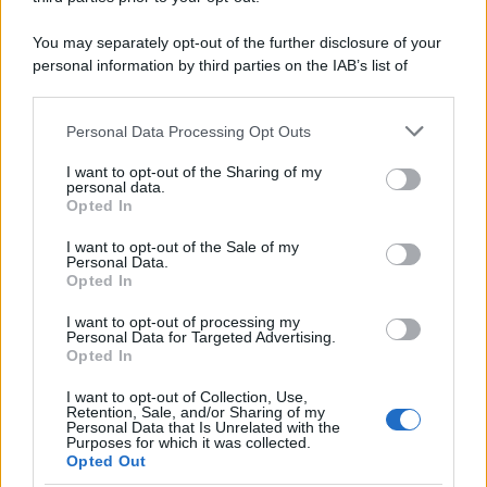
You may separately opt-out of the further disclosure of your
personal information by third parties on the IAB’s list of
downstream participants.
Personal Data Processing Opt Outs
This information may also be disclosed by us to third parties
on the IAB’s List of Downstream Participants that may further
I want to opt-out of the Sharing of my
disclose it to other third parties.
personal data.
Opted In
Please note that this website/app uses one or more Google
services and may gather and store information including but
I want to opt-out of the Sale of my
Personal Data.
not limited to your visit or usage behaviour. You may click to
Opted In
grant or deny consent to Google and its third-party tags to
use your data for below specified purposes in below Google
I want to opt-out of processing my
consent section.
Personal Data for Targeted Advertising.
Opted In
I want to opt-out of Collection, Use,
Retention, Sale, and/or Sharing of my
Personal Data that Is Unrelated with the
Purposes for which it was collected.
Opted Out