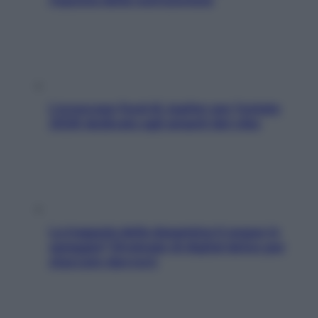
L’oroscopo food di Jupiter per l’estate
2026 dedicato agli amanti del cibo
La trappola della dopamina ti segue in
spiaggia? Strategie di digital detox per
staccare davvero