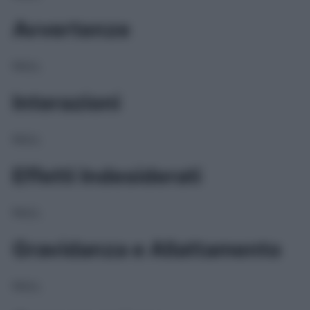
Avvertenze
NULL
Interazioni
NULL
Effetti Indesiderati
NULL
Gravidanza e Allattamento
NULL