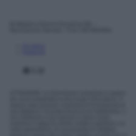
© Belpietro Edizioni Periodiche SRL –
Riproduzione riservata – P.Iva 13673600964
Chi siamo
Pubblicità
Facebook
X
Instagram
ATTENZIONE: Le informazioni contenute in questo
sito sono presentate a solo scopo informativo, in
nessun caso possono costituire la formulazione di
una diagnosi o la prescrizione di un trattamento, e
non intendono e non devono in alcun modo
sostituire il rapporto diretto medico-paziente o la
visita specialistica. Si raccomanda di chiedere
sempre il parere del proprio medico curante e/o di