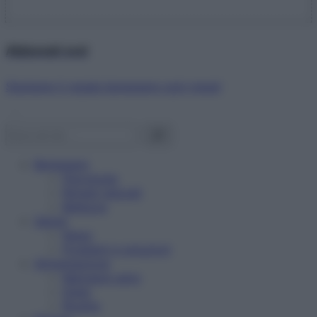
Abbonati ora!
Starbene ti regala benessere ogni mese!
Benessere
Psicologia
Rimedi naturali
Bellezza
Salute
News
Problemi e soluzioni
Alimentazione
Mangiare sano
Diete
Ricette