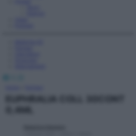
Fitness
Sport
Esercizi
Video
Podcast
Medicina AZ
Farmaci
Calcolatori
Oroscopo
Abbonamenti
Facebook
X
Instagram
Home
»
Farmaci
EUPHRALIA COLL 30CONT
0,4ML
Redazione Starbene
1 Gennaio 2025 – Lettura 1 minuto