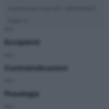
Descrizione tipo ricetta:
SOP – NON RICHIESTA
Classe 1:
C
NULL
Eccipienti
NULL
Controindicazioni
NULL
Posologia
NULL