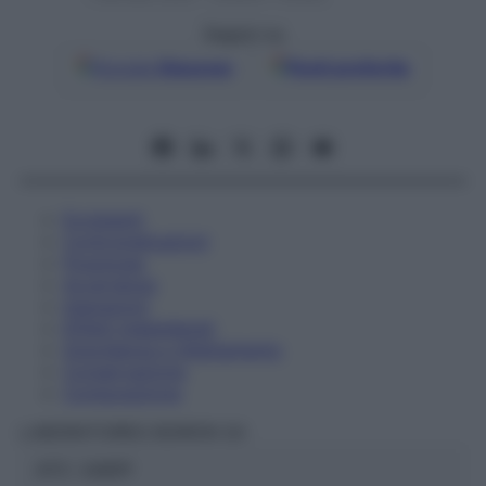
Seguici su
Google
Discover
Fonti preferite
Eccipienti
Controindicazioni
Posologia
Avvertenze
Interazioni
Effetti Indesiderati
Gravidanza e Allattamento
Conservazione
Composizione
LABORATOIRES BOIRON Srl
ATC:
2AB1P