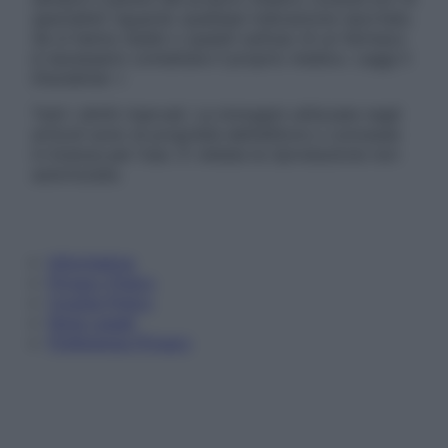
specialisti riguardo qualsiasi indicazione riportata.
Se si hanno dubbi o quesiti sull’uso di un farmaco
è necessario contattare il proprio medico. Leggi il
Disclaimer »
Tutti i diritti riservati. Le immagini utilizzate negli
articoli sono di proprietà dell’editore o concesse
in licenza per l’uso. È vietata la riproduzione non
autorizzata.
Informativa
Privacy Policy
Cookie Policy
Note Legali
Preferenze Privacy