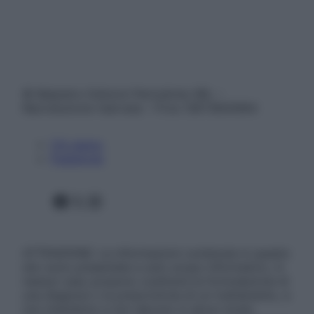
© Belpietro Edizioni Periodiche SRL –
Riproduzione riservata – P.Iva 13673600964
Chi siamo
Pubblicità
Facebook
X
Instagram
ATTENZIONE: Le informazioni contenute in questo
sito sono presentate a solo scopo informativo, in
nessun caso possono costituire la formulazione di
una diagnosi o la prescrizione di un trattamento, e
non intendono e non devono in alcun modo