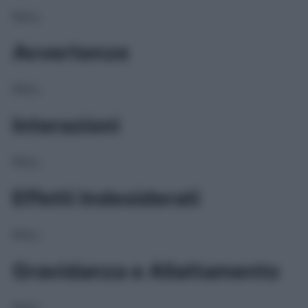
NULL
Avvertenze
NULL
Interazioni
NULL
Effetti Indesiderati
NULL
Gravidanza e Allattamento
NULL