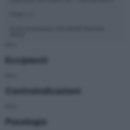
Classe 1:
C
Forma farmaceutica:
SOLUZIONE MUCOSA
ORALE
NULL
Eccipienti
NULL
Controindicazioni
NULL
Posologia