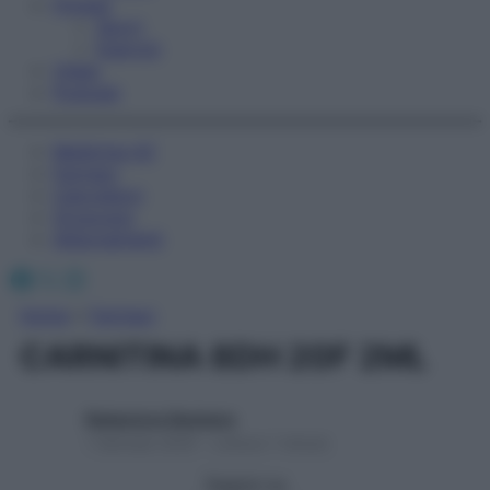
Fitness
Sport
Esercizi
Video
Podcast
Medicina AZ
Farmaci
Calcolatori
Oroscopo
Abbonamenti
Facebook
X
Instagram
Home
»
Farmaci
CARNITINA 8DH 20F 2ML
Redazione Starbene
1 Gennaio 2025 – Lettura 1 minuto
Seguici su