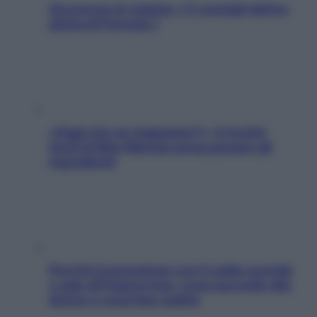
Sicurezza al volante: i 5 consigli dell’ex
pilota di Formula 1
«Oggi che se magnamo?»: 4 ricette
facili di Max Mariola senza pesare gli
ingredienti
Perché la pressione con il caldo scende
e sale all’improvviso: cosa succede alle
donne e cosa fare subito