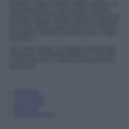
sostituire il rapporto diretto medico-paziente o la
visita specialistica. Si raccomanda di chiedere
sempre il parere del proprio medico curante e/o di
specialisti riguardo qualsiasi indicazione riportata.
Se si hanno dubbi o quesiti sull’uso di un farmaco
è necessario contattare il proprio medico. Leggi il
Disclaimer »
Tutti i diritti riservati. Le immagini utilizzate negli
articoli sono di proprietà dell’editore o concesse
in licenza per l’uso. È vietata la riproduzione non
autorizzata.
Informativa
Privacy Policy
Cookie Policy
Note Legali
Preferenze Privacy