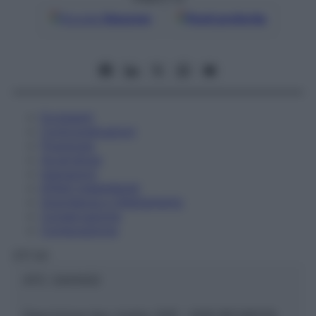
Google
Discover
Fonti preferite
Eccipienti
Controindicazioni
Posologia
Avvertenze
Interazioni
Effetti Indesiderati
Gravidanza e Allattamento
Conservazione
Composizione
OTI Srl
ATC:
2AA1A02
Descrizione tipo ricetta:
SOP – NON RICHIESTA