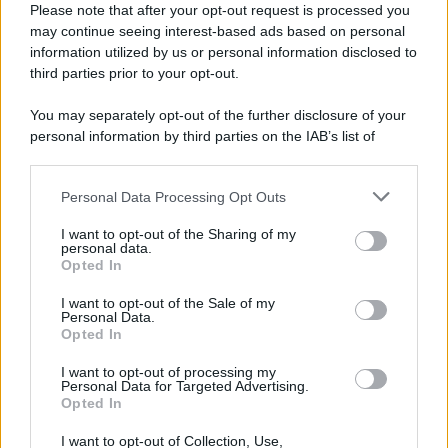
Please note that after your opt-out request is processed you
may continue seeing interest-based ads based on personal
information utilized by us or personal information disclosed to
third parties prior to your opt-out.
You may separately opt-out of the further disclosure of your
personal information by third parties on the IAB’s list of
downstream participants.
Personal Data Processing Opt Outs
This information may also be disclosed by us to third parties
on the IAB’s List of Downstream Participants that may further
I want to opt-out of the Sharing of my
disclose it to other third parties.
personal data.
Opted In
Please note that this website/app uses one or more Google
services and may gather and store information including but
I want to opt-out of the Sale of my
Personal Data.
not limited to your visit or usage behaviour. You may click to
Opted In
grant or deny consent to Google and its third-party tags to
use your data for below specified purposes in below Google
I want to opt-out of processing my
consent section.
Personal Data for Targeted Advertising.
Opted In
I want to opt-out of Collection, Use,