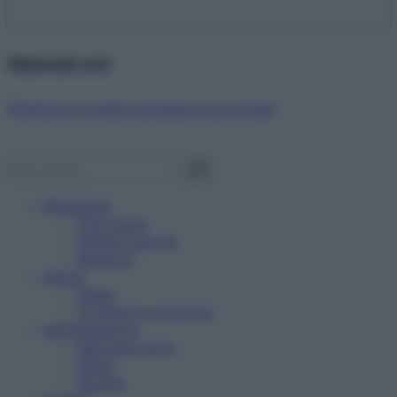
Abbonati ora!
Starbene ti regala benessere ogni mese!
Benessere
Psicologia
Rimedi naturali
Bellezza
Salute
News
Problemi e soluzioni
Alimentazione
Mangiare sano
Diete
Ricette