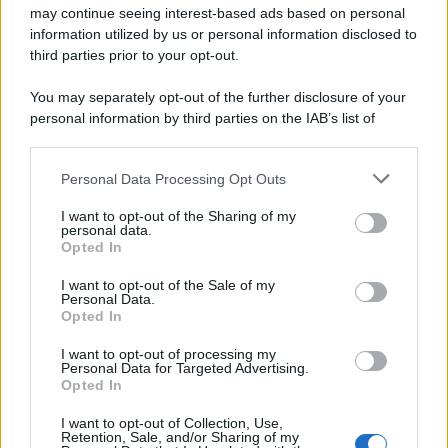
may continue seeing interest-based ads based on personal
information utilized by us or personal information disclosed to
third parties prior to your opt-out.
You may separately opt-out of the further disclosure of your
personal information by third parties on the IAB’s list of
downstream participants.
Personal Data Processing Opt Outs
This information may also be disclosed by us to third parties
on the IAB’s List of Downstream Participants that may further
I want to opt-out of the Sharing of my
disclose it to other third parties.
personal data.
Opted In
Please note that this website/app uses one or more Google
services and may gather and store information including but
I want to opt-out of the Sale of my
Personal Data.
not limited to your visit or usage behaviour. You may click to
Opted In
grant or deny consent to Google and its third-party tags to
use your data for below specified purposes in below Google
I want to opt-out of processing my
consent section.
Personal Data for Targeted Advertising.
Opted In
I want to opt-out of Collection, Use,
Retention, Sale, and/or Sharing of my