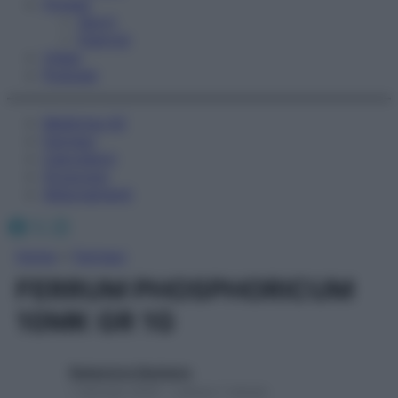
Fitness
Sport
Esercizi
Video
Podcast
Medicina AZ
Farmaci
Calcolatori
Oroscopo
Abbonamenti
Facebook
X
Instagram
Home
»
Farmaci
FERRUM PHOSPHORICUM
10MK GR 1G
Redazione Starbene
1 Gennaio 2025 – Lettura 1 minuto