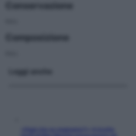
Conservazione
NULL
Composizione
NULL
Leggi anche
«Oggi che se magnamo?»: 4 ricette
facili di Max Mariola senza pesare gli