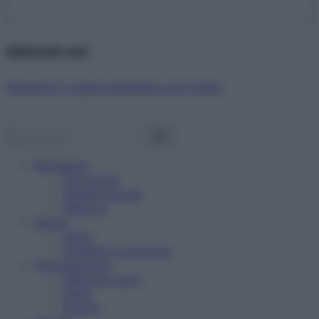
Abbonati ora!
Starbene ti regala benessere ogni mese!
Benessere
Psicologia
Rimedi naturali
Bellezza
Salute
News
Problemi e soluzioni
Alimentazione
Mangiare sano
Diete
Ricette