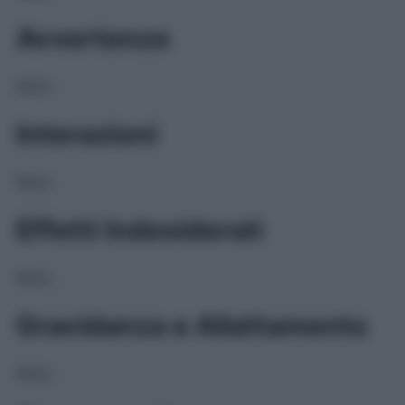
Avvertenze
NULL
Interazioni
NULL
Effetti Indesiderati
NULL
Gravidanza e Allattamento
NULL