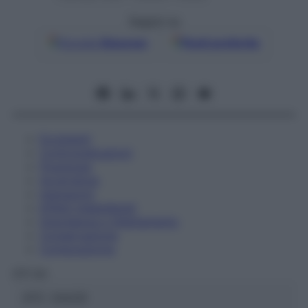
Seguici su
Google
Discover
Fonti preferite
Eccipienti
Controindicazioni
Posologia
Avvertenze
Interazioni
Effetti Indesiderati
Gravidanza e Allattamento
Conservazione
Composizione
OTI Srl
ATC:
2AA2D