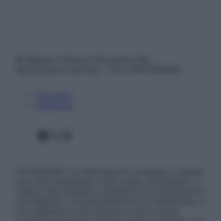
© Belpietro Edizioni Periodiche SRL –
Riproduzione riservata – P.Iva 13673600964
Chi siamo
Pubblicità
Facebook
X
Instagram
ATTENZIONE: Le informazioni contenute in questo
sito sono presentate a solo scopo informativo, in
nessun caso possono costituire la formulazione di
una diagnosi o la prescrizione di un trattamento, e
non intendono e non devono in alcun modo