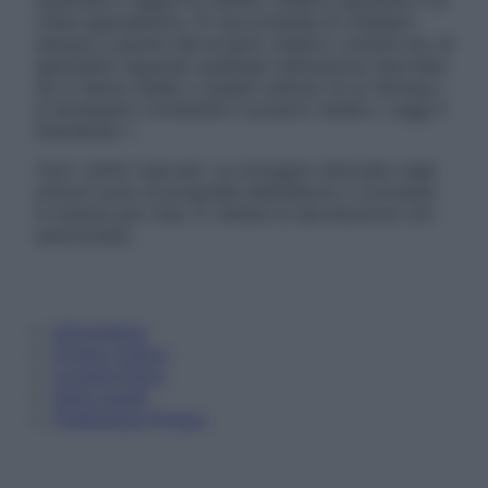
sostituire il rapporto diretto medico-paziente o la
visita specialistica. Si raccomanda di chiedere
sempre il parere del proprio medico curante e/o di
specialisti riguardo qualsiasi indicazione riportata.
Se si hanno dubbi o quesiti sull’uso di un farmaco
è necessario contattare il proprio medico. Leggi il
Disclaimer »
Tutti i diritti riservati. Le immagini utilizzate negli
articoli sono di proprietà dell’editore o concesse
in licenza per l’uso. È vietata la riproduzione non
autorizzata.
Informativa
Privacy Policy
Cookie Policy
Note Legali
Preferenze Privacy