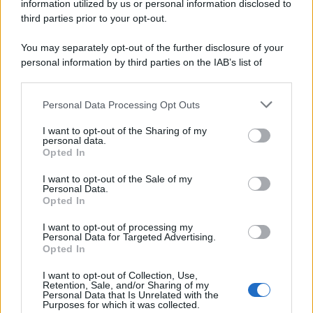
information utilized by us or personal information disclosed to
third parties prior to your opt-out.
You may separately opt-out of the further disclosure of your
personal information by third parties on the IAB’s list of
downstream participants.
Personal Data Processing Opt Outs
This information may also be disclosed by us to third parties
on the IAB’s List of Downstream Participants that may further
I want to opt-out of the Sharing of my
disclose it to other third parties.
personal data.
Opted In
Please note that this website/app uses one or more Google
services and may gather and store information including but
I want to opt-out of the Sale of my
Personal Data.
not limited to your visit or usage behaviour. You may click to
Opted In
grant or deny consent to Google and its third-party tags to
use your data for below specified purposes in below Google
I want to opt-out of processing my
consent section.
Personal Data for Targeted Advertising.
Opted In
I want to opt-out of Collection, Use,
Retention, Sale, and/or Sharing of my
Personal Data that Is Unrelated with the
Purposes for which it was collected.