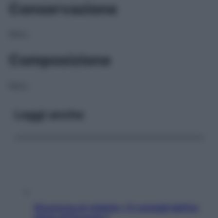
Conservazione
NULL
Composizione
NULL
Leggi anche
Sicurezza al volante: i 5 consigli dell’ex
pilota di Formula 1