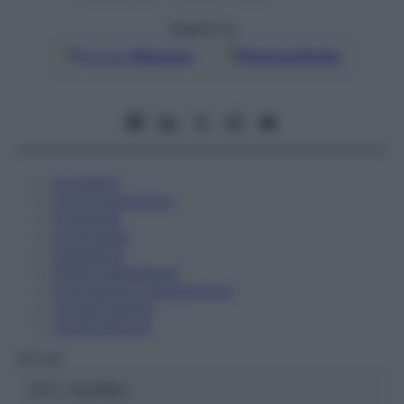
Seguici su
Google
Discover
Fonti preferite
Eccipienti
Controindicazioni
Posologia
Avvertenze
Interazioni
Effetti Indesiderati
Gravidanza e Allattamento
Conservazione
Composizione
OTI Srl
ATC:
2AA1B04