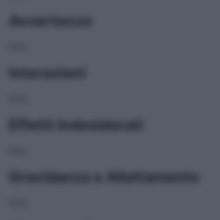
Avvertenze
NULL
Interazioni
NULL
Effetti Indesiderati
NULL
Gravidanza e Allattamento
NULL