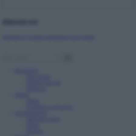
Abbonati ora!
Starbene ti regala benessere ogni mese!
Benessere
Psicologia
Rimedi naturali
Bellezza
Salute
News
Problemi e soluzioni
Alimentazione
Mangiare sano
Diete
Ricette