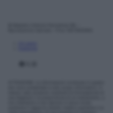
© Belpietro Edizioni Periodiche SRL –
Riproduzione riservata – P.Iva 13673600964
Chi siamo
Pubblicità
Facebook
X
Instagram
ATTENZIONE: Le informazioni contenute in questo
sito sono presentate a solo scopo informativo, in
nessun caso possono costituire la formulazione di
una diagnosi o la prescrizione di un trattamento, e
non intendono e non devono in alcun modo
sostituire il rapporto diretto medico-paziente o la
visita specialistica. Si raccomanda di chiedere