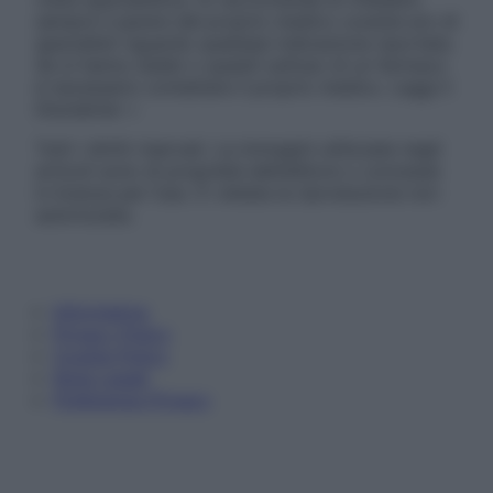
sempre il parere del proprio medico curante e/o di
specialisti riguardo qualsiasi indicazione riportata.
Se si hanno dubbi o quesiti sull’uso di un farmaco
è necessario contattare il proprio medico. Leggi il
Disclaimer »
Tutti i diritti riservati. Le immagini utilizzate negli
articoli sono di proprietà dell’editore o concesse
in licenza per l’uso. È vietata la riproduzione non
autorizzata.
Informativa
Privacy Policy
Cookie Policy
Note Legali
Preferenze Privacy