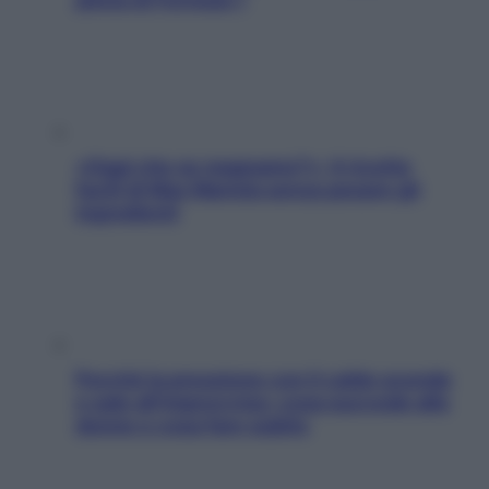
«Oggi che se magnamo?»: 4 ricette
facili di Max Mariola senza pesare gli
ingredienti
Perché la pressione con il caldo scende
e sale all’improvviso: cosa succede alle
donne e cosa fare subito