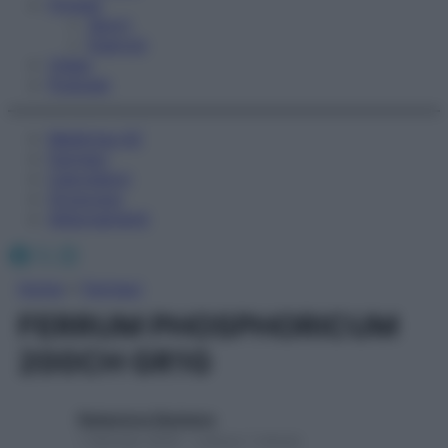
Fitness
Sport
Esercizi
Video
Podcast
Medicina AZ
Farmaci
Calcolatori
Oroscopo
Abbonamenti
Facebook
X
Instagram
Home
»
Farmaci
FERRUM PHOSPHORICUM
200CH GR1G
Redazione Starbene
1 Gennaio 2025 – Lettura 1 minuto