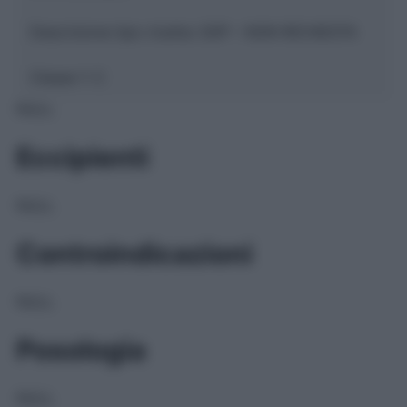
Descrizione tipo ricetta:
SOP – NON RICHIESTA
Classe 1:
C
NULL
Eccipienti
NULL
Controindicazioni
NULL
Posologia
NULL