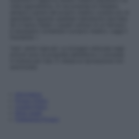
sostituire il rapporto diretto medico-paziente o la
visita specialistica. Si raccomanda di chiedere
sempre il parere del proprio medico curante e/o di
specialisti riguardo qualsiasi indicazione riportata.
Se si hanno dubbi o quesiti sull’uso di un farmaco
è necessario contattare il proprio medico. Leggi il
Disclaimer »
Tutti i diritti riservati. Le immagini utilizzate negli
articoli sono di proprietà dell’editore o concesse
in licenza per l’uso. È vietata la riproduzione non
autorizzata.
Informativa
Privacy Policy
Cookie Policy
Note Legali
Preferenze Privacy