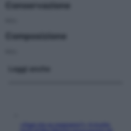
Conservazione
NULL
Composizione
NULL
Leggi anche
«Oggi che se magnamo?»: 4 ricette
facili di Max Mariola senza pesare gli