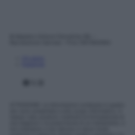
© Belpietro Edizioni Periodiche SRL –
Riproduzione riservata – P.Iva 13673600964
Chi siamo
Pubblicità
Facebook
X
Instagram
ATTENZIONE: Le informazioni contenute in questo
sito sono presentate a solo scopo informativo, in
nessun caso possono costituire la formulazione di
una diagnosi o la prescrizione di un trattamento, e
non intendono e non devono in alcun modo