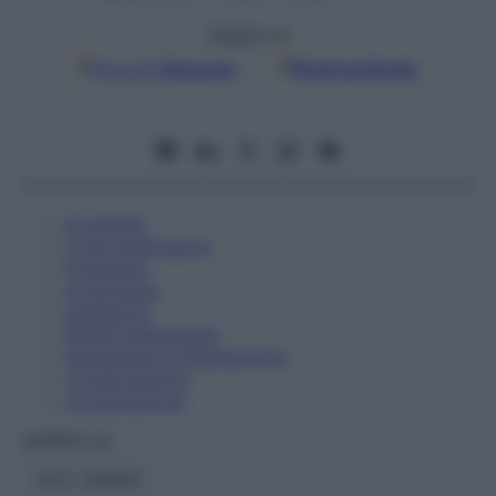
Seguici su
Google
Discover
Fonti preferite
Eccipienti
Controindicazioni
Posologia
Avvertenze
Interazioni
Effetti Indesiderati
Gravidanza e Allattamento
Conservazione
Composizione
HERING Srl
ATC:
2AA2D