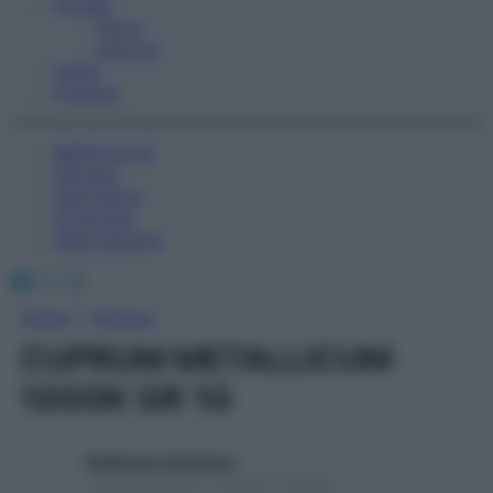
Fitness
Sport
Esercizi
Video
Podcast
Medicina AZ
Farmaci
Calcolatori
Oroscopo
Abbonamenti
Facebook
X
Instagram
Home
»
Farmaci
CUPRUM METALLICUM
1000K GR 1G
Redazione Starbene
1 Gennaio 2025 – Lettura 1 minuto