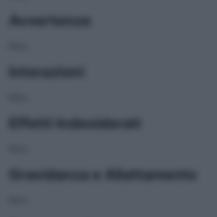
Avvertenze
NULL
Interazioni
NULL
Effetti Indesiderati
NULL
Gravidanza e Allattamento
NULL