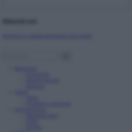
Abbonati ora!
Starbene ti regala benessere ogni mese!
Benessere
Psicologia
Rimedi naturali
Bellezza
Salute
News
Problemi e soluzioni
Alimentazione
Mangiare sano
Diete
Ricette