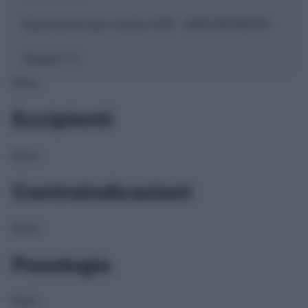
Descrizione tipo ricetta:
SOP – NON RICHIESTA
Classe 1:
C
NULL
Eccipienti
NULL
Controindicazioni
NULL
Posologia
NULL