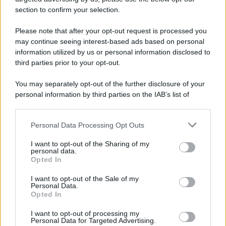
section to confirm your selection.
Please note that after your opt-out request is processed you
may continue seeing interest-based ads based on personal
information utilized by us or personal information disclosed to
third parties prior to your opt-out.
You may separately opt-out of the further disclosure of your
personal information by third parties on the IAB’s list of
downstream participants.
Personal Data Processing Opt Outs
This information may also be disclosed by us to third parties
on the IAB’s List of Downstream Participants that may further
I want to opt-out of the Sharing of my
disclose it to other third parties.
personal data.
Opted In
Please note that this website/app uses one or more Google
services and may gather and store information including but
I want to opt-out of the Sale of my
Personal Data.
not limited to your visit or usage behaviour. You may click to
Opted In
grant or deny consent to Google and its third-party tags to
use your data for below specified purposes in below Google
I want to opt-out of processing my
consent section.
Personal Data for Targeted Advertising.