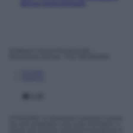
davvero senza stressarla
© Belpietro Edizioni Periodiche SRL –
Riproduzione riservata – P.Iva 13673600964
Chi siamo
Pubblicità
Facebook
X
Instagram
ATTENZIONE: Le informazioni contenute in questo
sito sono presentate a solo scopo informativo, in
nessun caso possono costituire la formulazione di