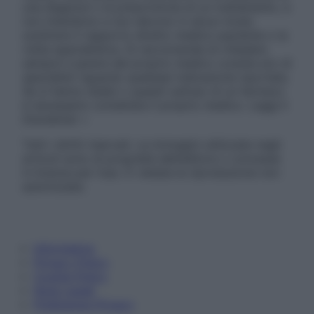
una diagnosi o la prescrizione di un trattamento, e
non intendono e non devono in alcun modo
sostituire il rapporto diretto medico-paziente o la
visita specialistica. Si raccomanda di chiedere
sempre il parere del proprio medico curante e/o di
specialisti riguardo qualsiasi indicazione riportata.
Se si hanno dubbi o quesiti sull’uso di un farmaco
è necessario contattare il proprio medico. Leggi il
Disclaimer »
Tutti i diritti riservati. Le immagini utilizzate negli
articoli sono di proprietà dell’editore o concesse
in licenza per l’uso. È vietata la riproduzione non
autorizzata.
Informativa
Privacy Policy
Cookie Policy
Note Legali
Preferenze Privacy