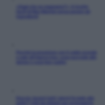
«Oggi che se magnamo?»: 4 ricette
facili di Max Mariola senza pesare gli
ingredienti
Perché la pressione con il caldo scende
e sale all’improvviso: cosa succede alle
donne e cosa fare subito
Doccia, lavarsi tutti i giorni fa male alla
pelle? I miti da sfatare per proteggerla