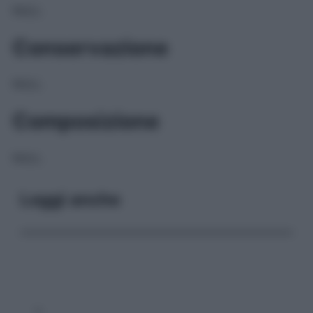
NULL
Conservazione
NULL
Composizione
NULL
Leggi anche