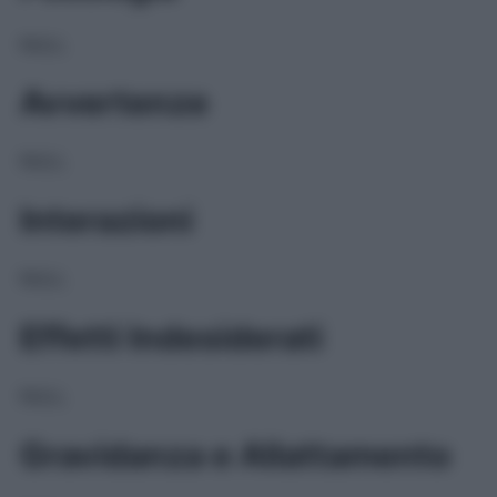
NULL
Avvertenze
NULL
Interazioni
NULL
Effetti Indesiderati
NULL
Gravidanza e Allattamento