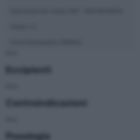
Descrizione tipo ricetta:
SOP – NON RICHIESTA
Classe 1:
C
Forma farmaceutica:
GRANULI
NULL
Eccipienti
NULL
Controindicazioni
NULL
Posologia