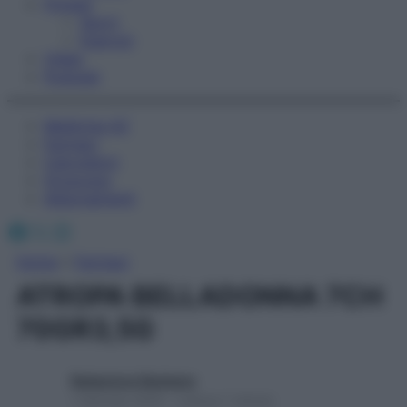
Fitness
Sport
Esercizi
Video
Podcast
Medicina AZ
Farmaci
Calcolatori
Oroscopo
Abbonamenti
Facebook
X
Instagram
Home
»
Farmaci
ATROPA BELLADONNA 7CH
70GR3,5G
Redazione Starbene
1 Gennaio 2025 – Lettura 1 minuto