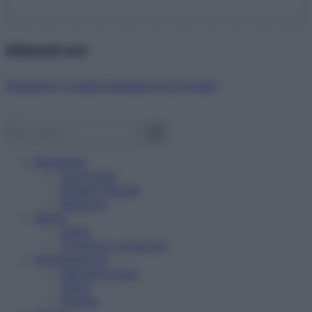
Abbonati ora!
Starbene ti regala benessere ogni mese!
Benessere
Psicologia
Rimedi naturali
Bellezza
Salute
News
Problemi e soluzioni
Alimentazione
Mangiare sano
Diete
Ricette