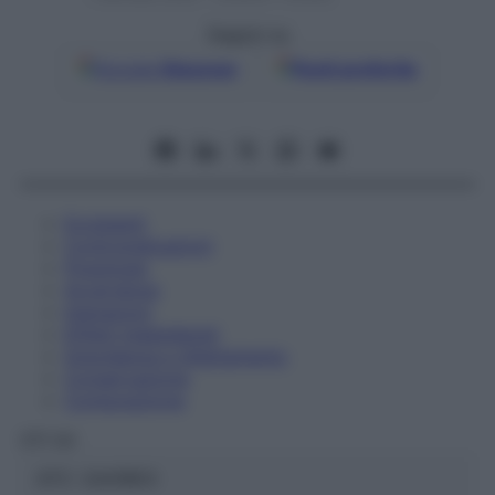
Seguici su
Google
Discover
Fonti preferite
Eccipienti
Controindicazioni
Posologia
Avvertenze
Interazioni
Effetti Indesiderati
Gravidanza e Allattamento
Conservazione
Composizione
OTI Srl
ATC:
2AA1B03