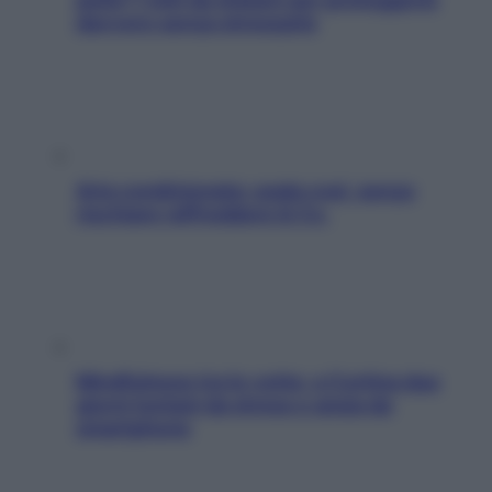
davvero senza stressarla
Aria condizionata: usala così, senza
rischiare raffreddore & Co.
Mindfulness tra le vette: a Cortina due
giorni lontani da stress e ansia da
smartphone