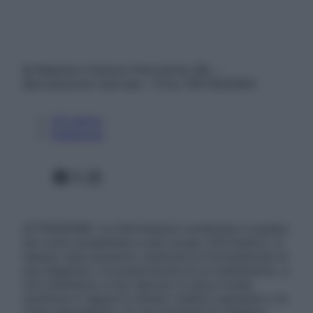
© Belpietro Edizioni Periodiche SRL –
Riproduzione riservata – P.Iva 13673600964
Chi siamo
Pubblicità
Facebook
X
Instagram
ATTENZIONE: Le informazioni contenute in questo
sito sono presentate a solo scopo informativo, in
nessun caso possono costituire la formulazione di
una diagnosi o la prescrizione di un trattamento, e
non intendono e non devono in alcun modo
sostituire il rapporto diretto medico-paziente o la
visita specialistica. Si raccomanda di chiedere