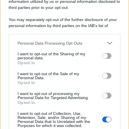
information utilized by us or personal information disclosed to
third parties prior to your opt-out.
You may separately opt-out of the further disclosure of your
personal information by third parties on the IAB’s list of
downstream participants.
Personal Data Processing Opt Outs
This information may also be disclosed by us to third parties
on the IAB’s List of Downstream Participants that may further
I want to opt-out of the Sharing of my
disclose it to other third parties.
personal data.
Opted In
Please note that this website/app uses one or more Google
services and may gather and store information including but
I want to opt-out of the Sale of my
Personal Data.
not limited to your visit or usage behaviour. You may click to
Opted In
grant or deny consent to Google and its third-party tags to
use your data for below specified purposes in below Google
I want to opt-out of processing my
consent section.
Personal Data for Targeted Advertising.
Opted In
I want to opt-out of Collection, Use,
Retention, Sale, and/or Sharing of my
Personal Data that Is Unrelated with the
Purposes for which it was collected.