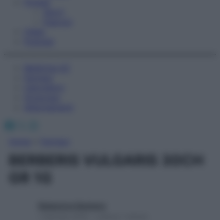
Fitness
Sport
Esercizi
Video
Podcast
Medicina AZ
Farmaci
Calcolatori
Oroscopo
Abbonamenti
Facebook
X
Instagram
Home
»
Farmaci
BERBERIS VULGARIS 30CH
GR 1G
Redazione Starbene
1 Gennaio 2025 – Lettura 1 minuto