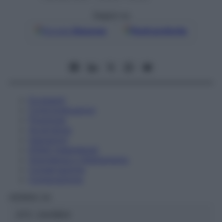
Seguici su
Google
Discover
Fonti preferite
Eccipienti
Controindicazioni
Posologia
Avvertenze
Interazioni
Effetti Indesiderati
Gravidanza e Allattamento
Conservazione
Composizione
HERING Srl
ATC:
2AA1B04