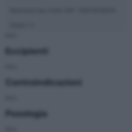
Descrizione tipo ricetta:
SOP – NON RICHIESTA
Classe 1:
C
NULL
Eccipienti
NULL
Controindicazioni
NULL
Posologia
NULL