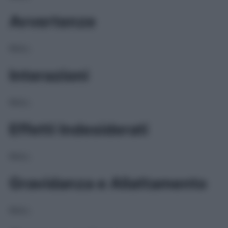
Avvertenze
NULL
Interazioni
NULL
Effetti Indesiderati
NULL
Gravidanza e Allattamento
NULL