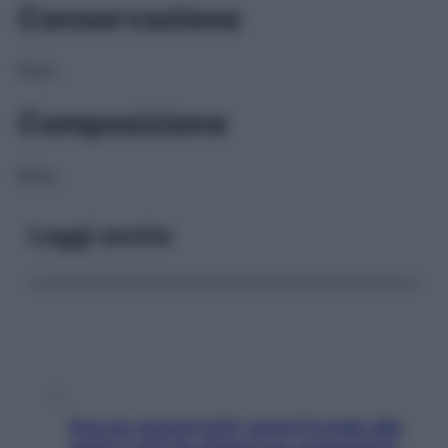
Conservazione
NULL
Composizione
NULL
Leggi anche
Doccia, lavarsi tutti i giorni fa male alla
pelle? I miti da sfatare per proteggerla