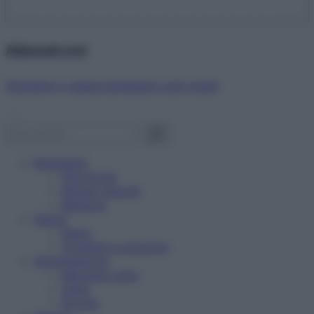
Abbonati ora!
Starbene ti regala benessere ogni mese!
Benessere
Psicologia
Rimedi naturali
Bellezza
Salute
News
Problemi e soluzioni
Alimentazione
Mangiare sano
Diete
Ricette