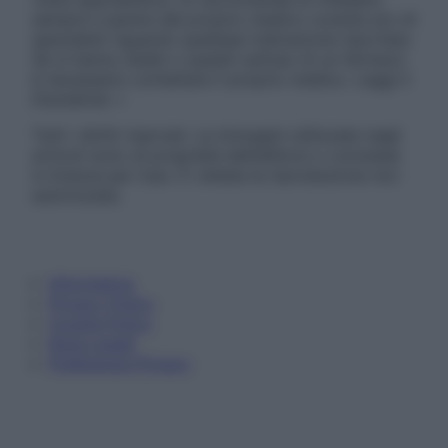
sempre il parere del proprio medico curante e/o di
specialisti riguardo qualsiasi indicazione riportata.
Se si hanno dubbi o quesiti sull’uso di un farmaco
è necessario contattare il proprio medico. Leggi il
Disclaimer »
Tutti i diritti riservati. Le immagini utilizzate negli
articoli sono di proprietà dell’editore o concesse
in licenza per l’uso. È vietata la riproduzione non
autorizzata.
Informativa
Privacy Policy
Cookie Policy
Note Legali
Preferenze Privacy