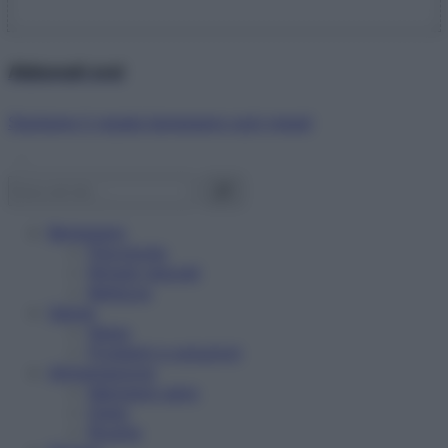
Abbonati ora!
Starbene ti regala benessere ogni mese!
Benessere
Psicologia
Rimedi naturali
Bellezza
Salute
News
Problemi e soluzioni
Alimentazione
Mangiare sano
Diete
Ricette