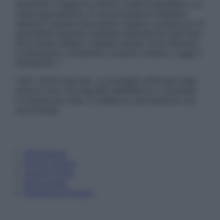
sostituire il rapporto diretto medico-paziente o la
visita specialistica. Si raccomanda di chiedere
sempre il parere del proprio medico curante e/o di
specialisti riguardo qualsiasi indicazione riportata.
Se si hanno dubbi o quesiti sull’uso di un farmaco
è necessario contattare il proprio medico. Leggi il
Disclaimer »
Tutti i diritti riservati. Le immagini utilizzate negli
articoli sono di proprietà dell’editore o concesse
in licenza per l’uso. È vietata la riproduzione non
autorizzata.
Informativa
Privacy Policy
Cookie Policy
Note Legali
Preferenze Privacy