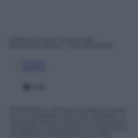
© Belpietro Edizioni Periodiche SRL –
Riproduzione riservata – P.Iva 13673600964
Chi siamo
Pubblicità
Facebook
X
Instagram
ATTENZIONE: Le informazioni contenute in questo
sito sono presentate a solo scopo informativo, in
nessun caso possono costituire la formulazione di
una diagnosi o la prescrizione di un trattamento, e
non intendono e non devono in alcun modo