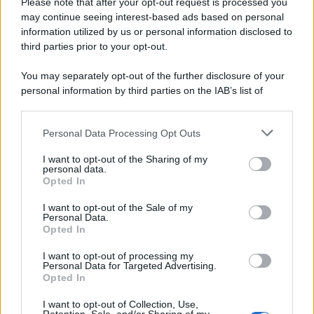
Please note that after your opt-out request is processed you
may continue seeing interest-based ads based on personal
information utilized by us or personal information disclosed to
third parties prior to your opt-out.
You may separately opt-out of the further disclosure of your
personal information by third parties on the IAB’s list of
downstream participants.
Personal Data Processing Opt Outs
This information may also be disclosed by us to third parties
on the IAB’s List of Downstream Participants that may further
I want to opt-out of the Sharing of my
disclose it to other third parties.
personal data.
Opted In
Please note that this website/app uses one or more Google
services and may gather and store information including but
I want to opt-out of the Sale of my
Personal Data.
not limited to your visit or usage behaviour. You may click to
Opted In
grant or deny consent to Google and its third-party tags to
use your data for below specified purposes in below Google
I want to opt-out of processing my
consent section.
Personal Data for Targeted Advertising.
Opted In
I want to opt-out of Collection, Use,