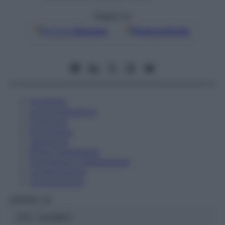
Seguici su
Google
Discover
Fonti preferite
Eccipienti
Controindicazioni
Posologia
Avvertenze
Interazioni
Effetti Indesiderati
Gravidanza e Allattamento
Conservazione
Composizione
HERING Srl
ATC:
2AA1B03