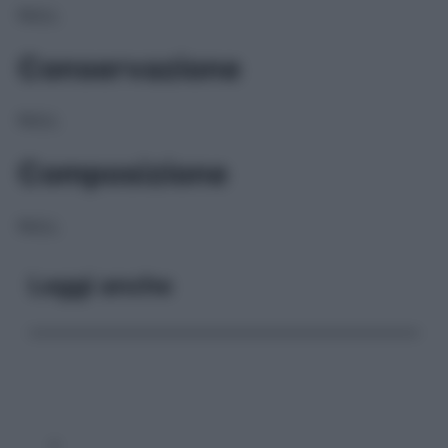
NULL
Conservazione
NULL
Composizione
NULL
Leggi anche