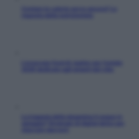
Contare le calorie serve ancora? La
risposta della nutrizionista
L’oroscopo food di Jupiter per l’estate
2026 dedicato agli amanti del cibo
La trappola della dopamina ti segue in
spiaggia? Strategie di digital detox per
staccare davvero