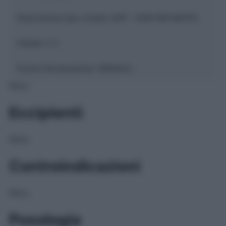
Descrizione tipo ricetta:
SOP – NON RICHIESTA
Classe 1:
C
Forma farmaceutica:
GRANULI
NULL
Eccipienti
NULL
Controindicazioni
NULL
Posologia