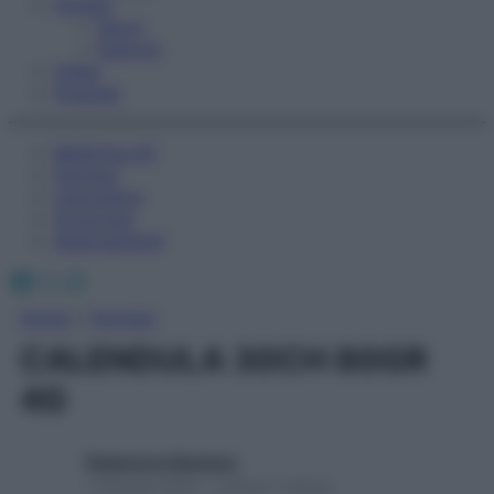
Fitness
Sport
Esercizi
Video
Podcast
Medicina AZ
Farmaci
Calcolatori
Oroscopo
Abbonamenti
Facebook
X
Instagram
Home
»
Farmaci
CALENDULA 30CH 80GR
4G
Redazione Starbene
1 Gennaio 2025 – Lettura 1 minuto