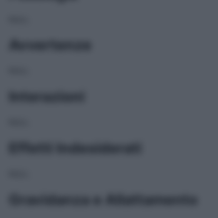
NULL
Avvertenze
NULL
Interazioni
NULL
Effetti Indesiderati
NULL
Gravidanza e Allattamento