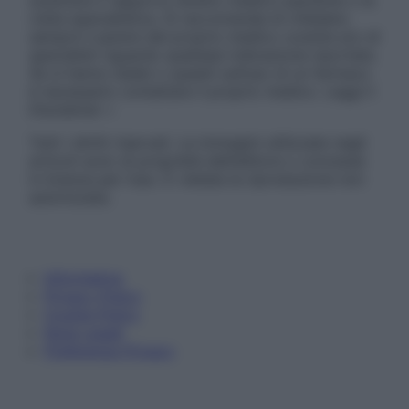
sostituire il rapporto diretto medico-paziente o la
visita specialistica. Si raccomanda di chiedere
sempre il parere del proprio medico curante e/o di
specialisti riguardo qualsiasi indicazione riportata.
Se si hanno dubbi o quesiti sull’uso di un farmaco
è necessario contattare il proprio medico. Leggi il
Disclaimer »
Tutti i diritti riservati. Le immagini utilizzate negli
articoli sono di proprietà dell’editore o concesse
in licenza per l’uso. È vietata la riproduzione non
autorizzata.
Informativa
Privacy Policy
Cookie Policy
Note Legali
Preferenze Privacy