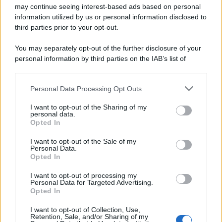
may continue seeing interest-based ads based on personal
information utilized by us or personal information disclosed to
third parties prior to your opt-out.
You may separately opt-out of the further disclosure of your
personal information by third parties on the IAB’s list of
downstream participants.
Personal Data Processing Opt Outs
This information may also be disclosed by us to third parties
on the IAB’s List of Downstream Participants that may further
I want to opt-out of the Sharing of my
disclose it to other third parties.
personal data.
Opted In
Please note that this website/app uses one or more Google
services and may gather and store information including but
I want to opt-out of the Sale of my
Personal Data.
not limited to your visit or usage behaviour. You may click to
Opted In
grant or deny consent to Google and its third-party tags to
use your data for below specified purposes in below Google
I want to opt-out of processing my
consent section.
Personal Data for Targeted Advertising.
Opted In
I want to opt-out of Collection, Use,
Retention, Sale, and/or Sharing of my