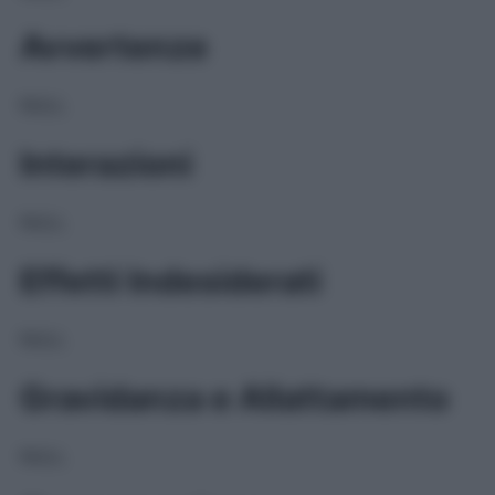
Avvertenze
NULL
Interazioni
NULL
Effetti Indesiderati
NULL
Gravidanza e Allattamento
NULL