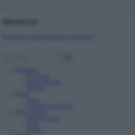
Abbonati ora!
Starbene ti regala benessere ogni mese!
Benessere
Psicologia
Rimedi naturali
Bellezza
Salute
News
Problemi e soluzioni
Alimentazione
Mangiare sano
Diete
Ricette