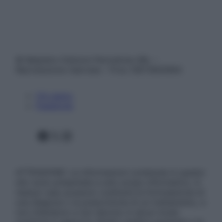
© Belpietro Edizioni Periodiche SRL –
Riproduzione riservata – P.Iva 13673600964
Chi siamo
Pubblicità
Facebook
X
Instagram
ATTENZIONE: Le informazioni contenute in questo
sito sono presentate a solo scopo informativo, in
nessun caso possono costituire la formulazione di
una diagnosi o la prescrizione di un trattamento, e
non intendono e non devono in alcun modo