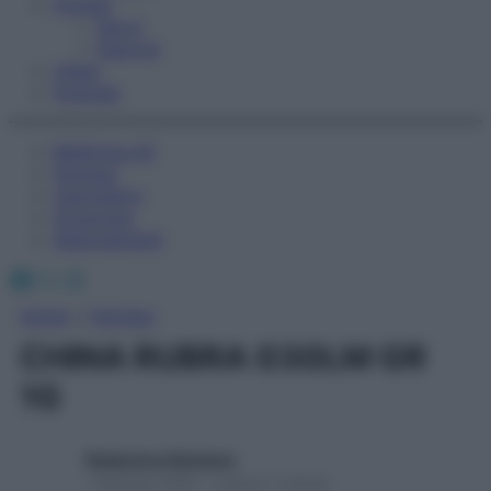
Fitness
Sport
Esercizi
Video
Podcast
Medicina AZ
Farmaci
Calcolatori
Oroscopo
Abbonamenti
Facebook
X
Instagram
Home
»
Farmaci
CHINA RUBRA 030LM GR
1G
Redazione Starbene
1 Gennaio 2025 – Lettura 1 minuto