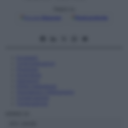
Seguici su
Google
Discover
Fonti preferite
Eccipienti
Controindicazioni
Posologia
Avvertenze
Interazioni
Effetti Indesiderati
Gravidanza e Allattamento
Conservazione
Composizione
HERING Srl
ATC:
2AA3D