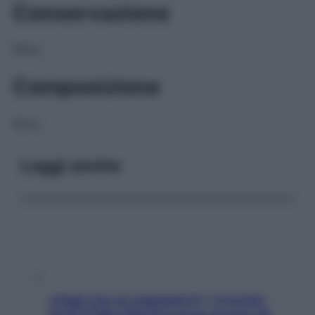
Conservazione
NULL
Composizione
NULL
Leggi anche
«Oggi che se magnamo?»: 4 ricette
facili di Max Mariola senza pesare gli