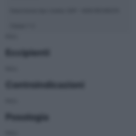
Descrizione tipo ricetta:
SOP – NON RICHIESTA
Classe 1:
C
NULL
Eccipienti
NULL
Controindicazioni
NULL
Posologia
NULL