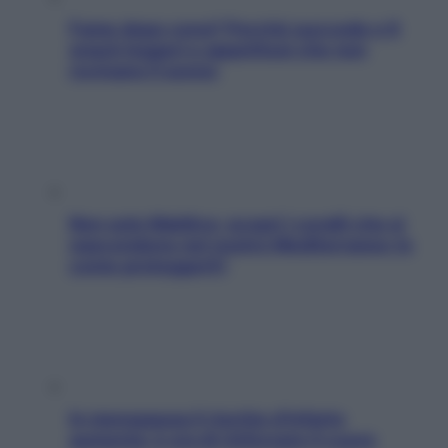
Fame dopo cena? Perché succede e 6
snack leggeri e appetitosi che non
rovinano il sonno
Non solo Maldive: scopri i coralli che si
nascondono nel nostro Mediterraneo (e
come proteggerli)
In menopausa il rischio d’infarto
aumenta: è ora di rinforzare il cuore