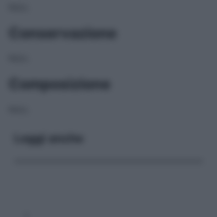
NULL
Conservazione
NULL
Composizione
NULL
Leggi anche