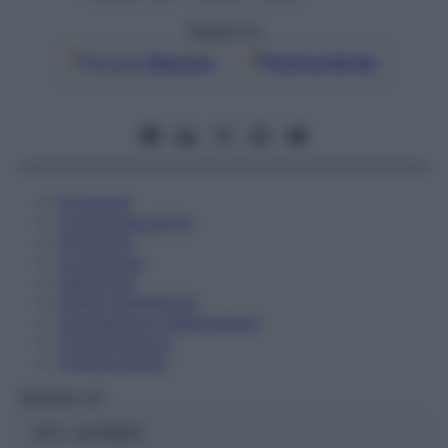
Seguici su
Google
Discover
Fonti preferite
Eccipienti
Controindicazioni
Posologia
Avvertenze
Interazioni
Effetti Indesiderati
Gravidanza e Allattamento
Conservazione
Composizione
HERING Srl
ATC:
2AA1B03