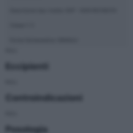
Descrizione tipo ricetta:
SOP – NON RICHIESTA
Classe 1:
C
Forma farmaceutica:
GRANULI
NULL
Eccipienti
NULL
Controindicazioni
NULL
Posologia