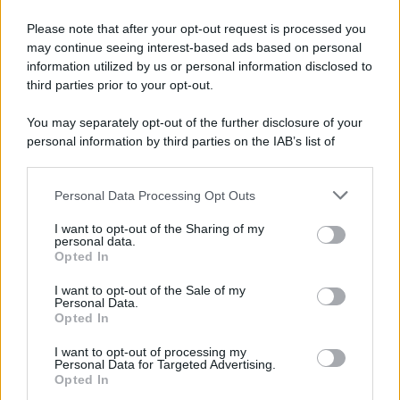
Please note that after your opt-out request is processed you
may continue seeing interest-based ads based on personal
information utilized by us or personal information disclosed to
third parties prior to your opt-out.
You may separately opt-out of the further disclosure of your
personal information by third parties on the IAB’s list of
downstream participants.
Personal Data Processing Opt Outs
This information may also be disclosed by us to third parties
on the IAB’s List of Downstream Participants that may further
I want to opt-out of the Sharing of my
disclose it to other third parties.
personal data.
Opted In
Please note that this website/app uses one or more Google
services and may gather and store information including but
I want to opt-out of the Sale of my
Personal Data.
not limited to your visit or usage behaviour. You may click to
Opted In
grant or deny consent to Google and its third-party tags to
use your data for below specified purposes in below Google
I want to opt-out of processing my
consent section.
Personal Data for Targeted Advertising.
Opted In