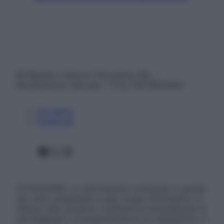
© Belpietro Edizioni Periodiche SRL –
Riproduzione riservata – P.Iva 13673600964
Chi siamo
Pubblicità
Facebook
X
Instagram
ATTENZIONE: Le informazioni contenute in questo
sito sono presentate a solo scopo informativo, in
nessun caso possono costituire la formulazione di
una diagnosi o la prescrizione di un trattamento, e