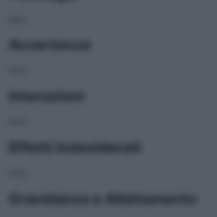
NULL
Avvertenze
NULL
Interazioni
NULL
Effetti Indesiderati
NULL
Gravidanza e Allattamento