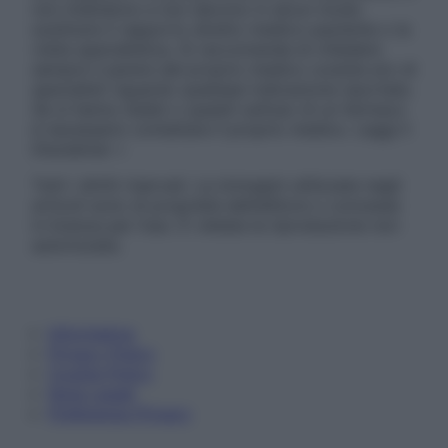
non intendono e non devono in alcun modo
sostituire il rapporto diretto medico-paziente o la
visita specialistica. Si raccomanda di chiedere
sempre il parere del proprio medico curante e/o di
specialisti riguardo qualsiasi indicazione riportata.
Se si hanno dubbi o quesiti sull’uso di un farmaco
è necessario contattare il proprio medico. Leggi il
Disclaimer »
Tutti i diritti riservati. Le immagini utilizzate negli
articoli sono di proprietà dell’editore o concesse
in licenza per l’uso. È vietata la riproduzione non
autorizzata.
Informativa
Privacy Policy
Cookie Policy
Note Legali
Preferenze Privacy