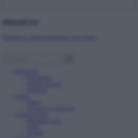
Abbonati ora!
Starbene ti regala benessere ogni mese!
Benessere
Psicologia
Rimedi naturali
Bellezza
Salute
News
Problemi e soluzioni
Alimentazione
Mangiare sano
Diete
Ricette