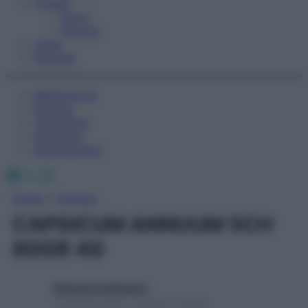
Fitness
Sport
Esercizi
Video
Podcast
Medicina AZ
Farmaci
Calcolatori
Oroscopo
Abbonamenti
Facebook
X
Instagram
Home
»
Farmaci
CAPSICUM ANNUUM 5CH
80GR 4G
Redazione Starbene
1 Gennaio 2025 – Lettura 1 minuto