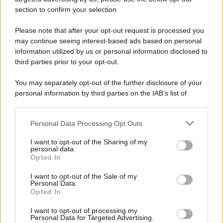
section to confirm your selection.
Please note that after your opt-out request is processed you
may continue seeing interest-based ads based on personal
information utilized by us or personal information disclosed to
third parties prior to your opt-out.
You may separately opt-out of the further disclosure of your
personal information by third parties on the IAB’s list of
downstream participants.
Personal Data Processing Opt Outs
This information may also be disclosed by us to third parties
on the IAB’s List of Downstream Participants that may further
I want to opt-out of the Sharing of my
disclose it to other third parties.
personal data.
Opted In
Please note that this website/app uses one or more Google
services and may gather and store information including but
I want to opt-out of the Sale of my
Personal Data.
not limited to your visit or usage behaviour. You may click to
Opted In
grant or deny consent to Google and its third-party tags to
use your data for below specified purposes in below Google
I want to opt-out of processing my
consent section.
Personal Data for Targeted Advertising.