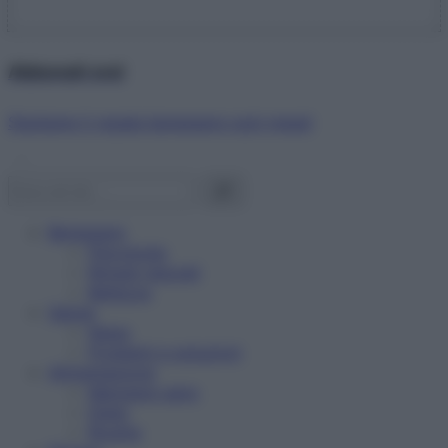
Abbonati ora!
Starbene ti regala benessere ogni mese!
Benessere
Psicologia
Rimedi naturali
Bellezza
Salute
News
Problemi e soluzioni
Alimentazione
Mangiare sano
Diete
Ricette