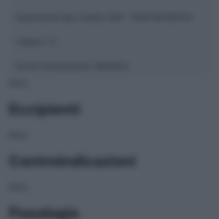
Descrizione tipo ricetta:
SOP – NON RICHIESTA
Classe 1:
C
Forma farmaceutica:
GRANULI
NULL
Eccipienti
NULL
Controindicazioni
NULL
Posologia