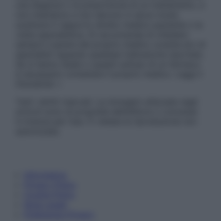
una diagnosi o la prescrizione di un trattamento, e
non intendono e non devono in alcun modo
sostituire il rapporto diretto medico-paziente o la
visita specialistica. Si raccomanda di chiedere
sempre il parere del proprio medico curante e/o di
specialisti riguardo qualsiasi indicazione riportata.
Se si hanno dubbi o quesiti sull’uso di un farmaco
è necessario contattare il proprio medico. Leggi il
Disclaimer »
Tutti i diritti riservati. Le immagini utilizzate negli
articoli sono di proprietà dell’editore o concesse
in licenza per l’uso. È vietata la riproduzione non
autorizzata.
Informativa
Privacy Policy
Cookie Policy
Note Legali
Preferenze Privacy