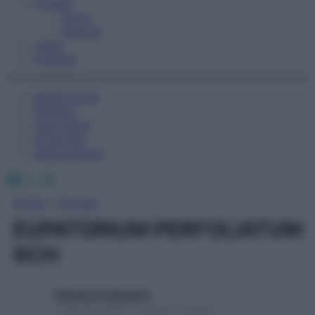
Fitness
Sport
Esercizi
Video
Podcast
Medicina AZ
Farmaci
Calcolatori
Oroscopo
Abbonamenti
Facebook
X
Instagram
Home
»
Farmaci
EUPATORIUM PERFOLIATUM
9CH
Redazione Starbene
1 Gennaio 2025 – Lettura 1 minuto