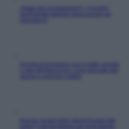
«Oggi che se magnamo?»: 4 ricette
facili di Max Mariola senza pesare gli
ingredienti
Perché la pressione con il caldo scende
e sale all’improvviso: cosa succede alle
donne e cosa fare subito
Doccia, lavarsi tutti i giorni fa male alla
pelle? I miti da sfatare per proteggerla