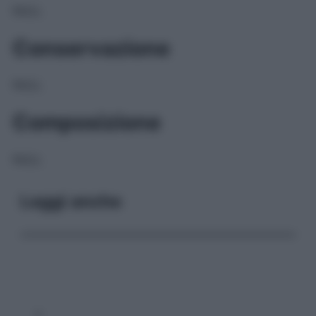
NULL
Conservazione
NULL
Composizione
NULL
Leggi anche