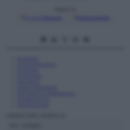
Seguici su
Google
Discover
Fonti preferite
Eccipienti
Controindicazioni
Posologia
Avvertenze
Interazioni
Effetti Indesiderati
Gravidanza e Allattamento
Conservazione
Composizione
LABORATOIRES BOIRON Srl
ATC:
2AA1B03