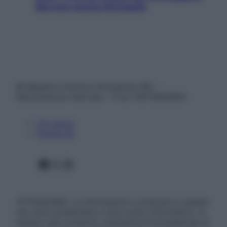
davvero senza stressarla
© Belpietro Edizioni Periodiche SRL –
Riproduzione riservata – P.Iva 13673600964
Chi siamo
Pubblicità
Facebook
X
Instagram
ATTENZIONE: Le informazioni contenute in questo
sito sono presentate a solo scopo informativo, in
nessun caso possono costituire la formulazione di