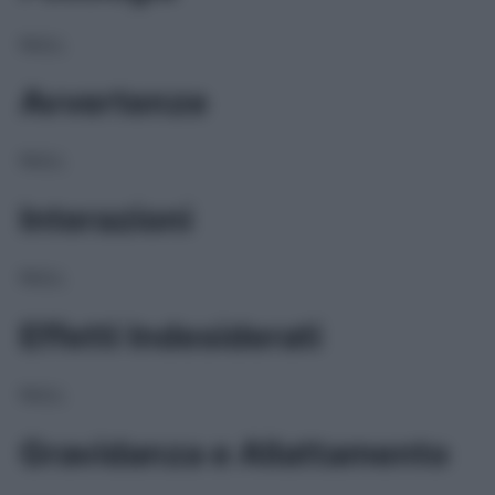
NULL
Avvertenze
NULL
Interazioni
NULL
Effetti Indesiderati
NULL
Gravidanza e Allattamento