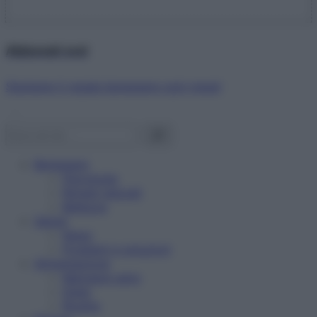
Abbonati ora!
Starbene ti regala benessere ogni mese!
Benessere
Psicologia
Rimedi naturali
Bellezza
Salute
News
Problemi e soluzioni
Alimentazione
Mangiare sano
Diete
Ricette