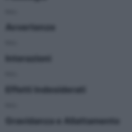
NULL
Avvertenze
NULL
Interazioni
NULL
Effetti Indesiderati
NULL
Gravidanza e Allattamento