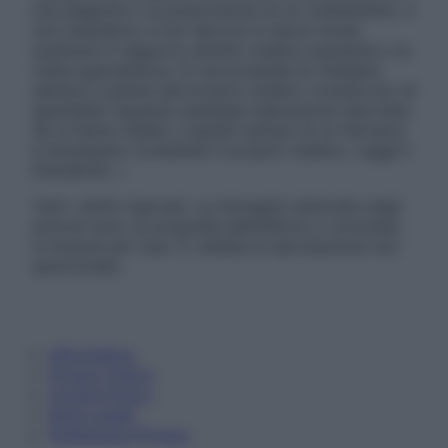
una diagnosi o la prescrizione di un trattamento, e
non intendono e non devono in alcun modo
sostituire il rapporto diretto medico-paziente o la
visita specialistica. Si raccomanda di chiedere
sempre il parere del proprio medico curante e/o di
specialisti riguardo qualsiasi indicazione riportata.
Se si hanno dubbi o quesiti sull’uso di un farmaco
è necessario contattare il proprio medico. Leggi il
Disclaimer »
Tutti i diritti riservati. Le immagini utilizzate negli
articoli sono di proprietà dell’editore o concesse
in licenza per l’uso. È vietata la riproduzione non
autorizzata.
Informativa
Privacy Policy
Cookie Policy
Note Legali
Preferenze Privacy