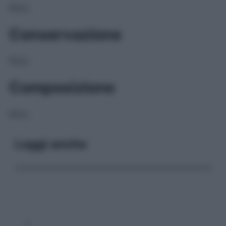
NULL
Conservazione
NULL
Composizione
NULL
Leggi anche