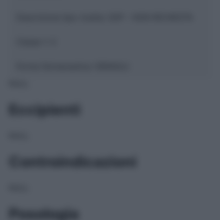
Descrizione tipo ricetta:
SOP – NON RICHIESTA
Classe 1:
C
Forma farmaceutica:
GRANULI
NULL
Eccipienti
NULL
Controindicazioni
NULL
Posologia