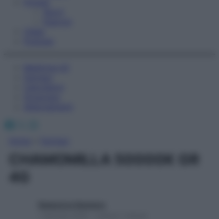
Fitness
Sport
Esercizi
Video
Podcast
Medicina AZ
Farmaci
Calcolatori
Oroscopo
Abbonamenti
Facebook
X
Instagram
Home
»
Farmaci
CHAMOMILLA 50000K GR
4G
Redazione Starbene
1 Gennaio 2025 – Lettura 1 minuto