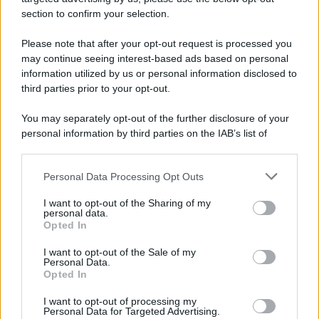
section to confirm your selection.
Please note that after your opt-out request is processed you
may continue seeing interest-based ads based on personal
information utilized by us or personal information disclosed to
third parties prior to your opt-out.
You may separately opt-out of the further disclosure of your
personal information by third parties on the IAB’s list of
downstream participants.
Personal Data Processing Opt Outs
This information may also be disclosed by us to third parties
on the IAB’s List of Downstream Participants that may further
I want to opt-out of the Sharing of my
disclose it to other third parties.
personal data.
Opted In
Please note that this website/app uses one or more Google
services and may gather and store information including but
I want to opt-out of the Sale of my
Personal Data.
not limited to your visit or usage behaviour. You may click to
Opted In
grant or deny consent to Google and its third-party tags to
use your data for below specified purposes in below Google
I want to opt-out of processing my
consent section.
Personal Data for Targeted Advertising.