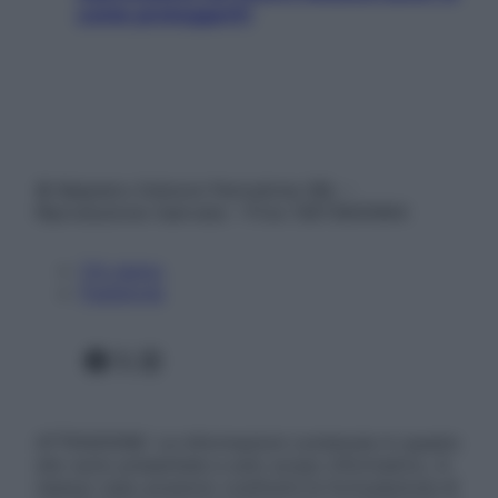
come proteggerli)
© Belpietro Edizioni Periodiche SRL –
Riproduzione riservata – P.Iva 13673600964
Chi siamo
Pubblicità
Facebook
X
Instagram
ATTENZIONE: Le informazioni contenute in questo
sito sono presentate a solo scopo informativo, in
nessun caso possono costituire la formulazione di