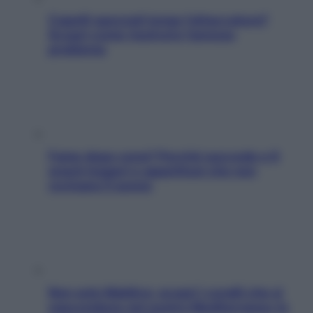
Capelli spezzati lungo l’attaccatura?
Scopri come risolvere l’annoso
problema
Fame dopo cena? Perché succede e 6
snack leggeri e appetitosi che non
rovinano il sonno
Non solo Maldive: scopri i coralli che si
nascondono nel nostro Mediterraneo (e