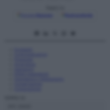
Seguici su
Google
Discover
Fonti preferite
Eccipienti
Controindicazioni
Posologia
Avvertenze
Interazioni
Effetti Indesiderati
Gravidanza e Allattamento
Conservazione
Composizione
HERING Srl
ATC:
2AA2C