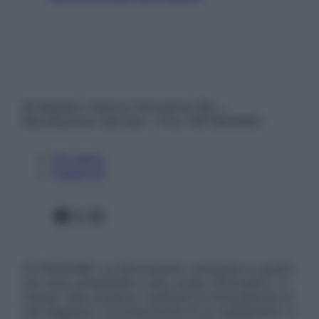
© Belpietro Edizioni Periodiche SRL –
Riproduzione riservata – P.Iva 13673600964
Chi siamo
Pubblicità
Facebook
X
Instagram
ATTENZIONE: Le informazioni contenute in questo
sito sono presentate a solo scopo informativo, in
nessun caso possono costituire la formulazione di
una diagnosi o la prescrizione di un trattamento, e