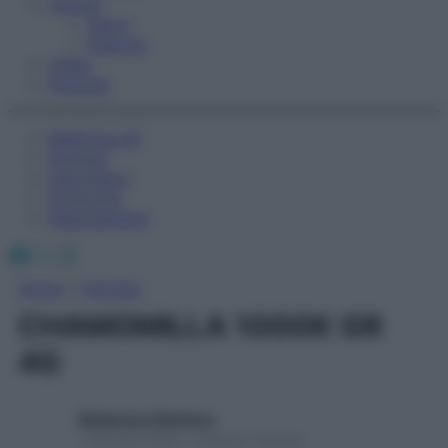
Fitness
Sport
Esercizi
Video
Podcast
Medicina AZ
Farmaci
Calcolatori
Oroscopo
Abbonamenti
Facebook
X
Instagram
Home
»
Farmaci
CHAMOMILLA 1000K GR
4G
Redazione Starbene
1 Gennaio 2025 – Lettura 1 minuto