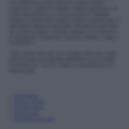
non intendono e non devono in alcun modo
sostituire il rapporto diretto medico-paziente o la
visita specialistica. Si raccomanda di chiedere
sempre il parere del proprio medico curante e/o di
specialisti riguardo qualsiasi indicazione riportata.
Se si hanno dubbi o quesiti sull’uso di un farmaco
è necessario contattare il proprio medico. Leggi il
Disclaimer »
Tutti i diritti riservati. Le immagini utilizzate negli
articoli sono di proprietà dell’editore o concesse
in licenza per l’uso. È vietata la riproduzione non
autorizzata.
Informativa
Privacy Policy
Cookie Policy
Note Legali
Preferenze Privacy