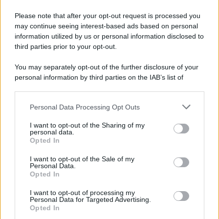
Please note that after your opt-out request is processed you
may continue seeing interest-based ads based on personal
information utilized by us or personal information disclosed to
third parties prior to your opt-out.
You may separately opt-out of the further disclosure of your
personal information by third parties on the IAB’s list of
downstream participants.
Personal Data Processing Opt Outs
This information may also be disclosed by us to third parties
on the IAB’s List of Downstream Participants that may further
I want to opt-out of the Sharing of my
disclose it to other third parties.
personal data.
Opted In
Please note that this website/app uses one or more Google
services and may gather and store information including but
I want to opt-out of the Sale of my
Personal Data.
not limited to your visit or usage behaviour. You may click to
Opted In
grant or deny consent to Google and its third-party tags to
use your data for below specified purposes in below Google
I want to opt-out of processing my
consent section.
Personal Data for Targeted Advertising.
Opted In