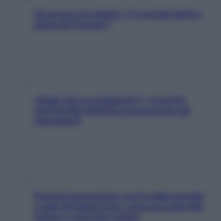
Sicurezza al volante: i 5 consigli dell’ex
pilota di Formula 1
«Oggi che se magnamo?»: 4 ricette
facili di Max Mariola senza pesare gli
ingredienti
Perché la pressione con il caldo scende
e sale all’improvviso: cosa succede alle
donne e cosa fare subito