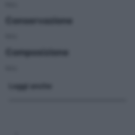
NULL
Conservazione
NULL
Composizione
NULL
Leggi anche