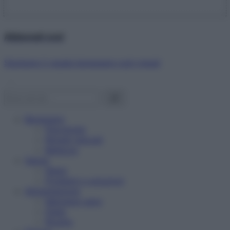
Abbonati ora!
Starbene ti regala benessere ogni mese!
Benessere
Psicologia
Rimedi naturali
Bellezza
Salute
News
Problemi e soluzioni
Alimentazione
Mangiare sano
Diete
Ricette