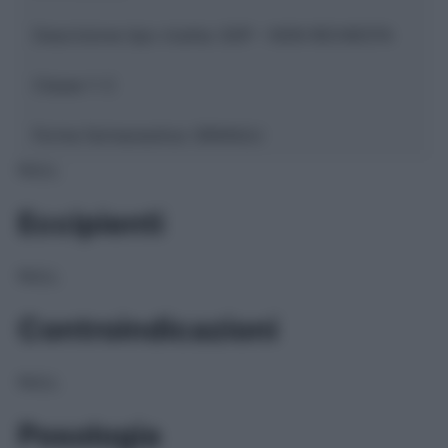
Descrizione tipo ricetta:
SOP – NON RICHIESTA
Classe 1:
C
Forma farmaceutica:
GRANULI
NULL
Eccipienti
NULL
Controindicazioni
NULL
Posologia