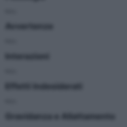
NULL
Avvertenze
NULL
Interazioni
NULL
Effetti Indesiderati
NULL
Gravidanza e Allattamento