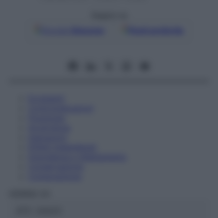
Seguici su
Google
Discover
Fonti preferite
Eccipienti
Controindicazioni
Posologia
Avvertenze
Interazioni
Effetti Indesiderati
Gravidanza e Allattamento
Conservazione
Composizione
HERING Srl
ATC:
2AA2C