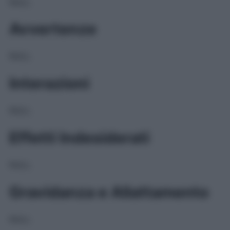
NULL
Avvertenze
NULL
Interazioni
NULL
Effetti Indesiderati
NULL
Gravidanza e Allattamento
NULL