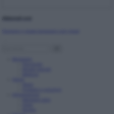
Abbonati ora!
Starbene ti regala benessere ogni mese!
Benessere
Psicologia
Rimedi naturali
Bellezza
Salute
News
Problemi e soluzioni
Alimentazione
Mangiare sano
Diete
Ricette