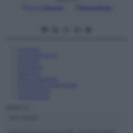
Google
Discover
Fonti preferite
Eccipienti
Controindicazioni
Posologia
Avvertenze
Interazioni
Effetti Indesiderati
Gravidanza e Allattamento
Conservazione
Composizione
HERING Srl
ATC:
2AA2C
Descrizione tipo ricetta:
SOP – NON RICHIESTA