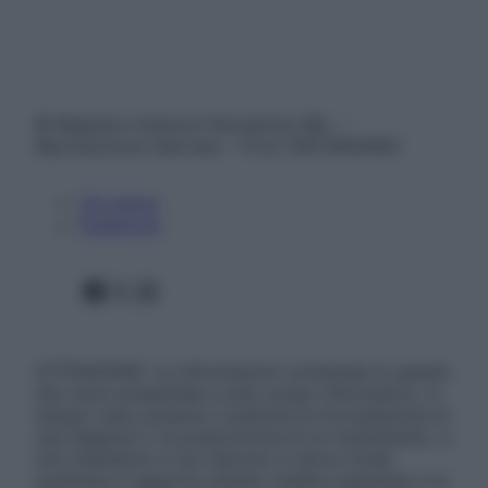
© Belpietro Edizioni Periodiche SRL –
Riproduzione riservata – P.Iva 13673600964
Chi siamo
Pubblicità
Facebook
X
Instagram
ATTENZIONE: Le informazioni contenute in questo
sito sono presentate a solo scopo informativo, in
nessun caso possono costituire la formulazione di
una diagnosi o la prescrizione di un trattamento, e
non intendono e non devono in alcun modo
sostituire il rapporto diretto medico-paziente o la