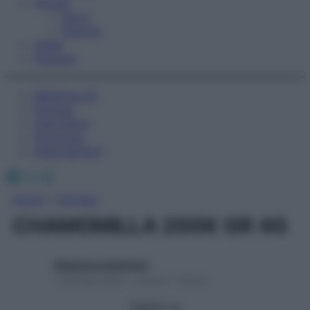
Fitness
Sport
Esercizi
Video
Podcast
Medicina AZ
Farmaci
Calcolatori
Oroscopo
Abbonamenti
Facebook
X
Instagram
Home
»
Farmaci
CHAMOMILLA 200K GR 4G
Redazione Starbene
1 Gennaio 2025 – Lettura 1 minuto
Seguici su