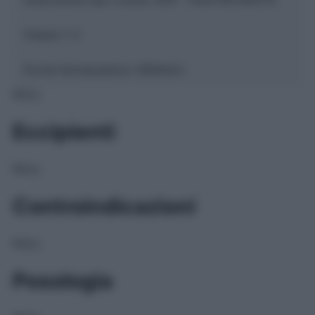
Classe 1:
C
Forma farmaceutica:
GRANULI
NULL
Eccipienti
NULL
Controindicazioni
NULL
Posologia