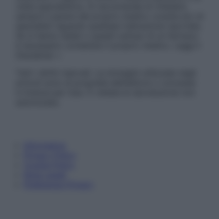
visita specialistica. Si raccomanda di chiedere
sempre il parere del proprio medico curante e/o di
specialisti riguardo qualsiasi indicazione riportata.
Se si hanno dubbi o quesiti sull’uso di un farmaco
è necessario contattare il proprio medico. Leggi il
Disclaimer »
Tutti i diritti riservati. Le immagini utilizzate negli
articoli sono di proprietà dell’editore o concesse
in licenza per l’uso. È vietata la riproduzione non
autorizzata.
Informativa
Privacy Policy
Cookie Policy
Note Legali
Preferenze Privacy