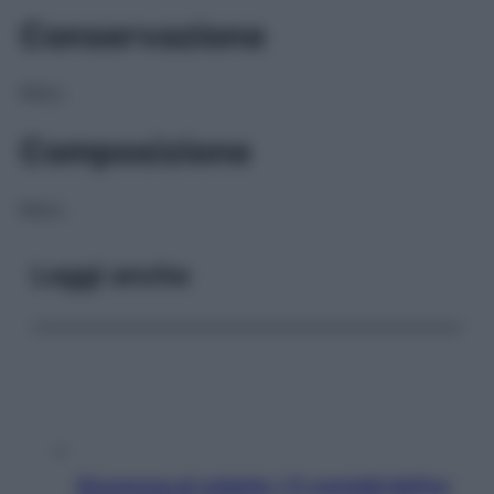
Conservazione
NULL
Composizione
NULL
Leggi anche
Sicurezza al volante: i 5 consigli dell’ex