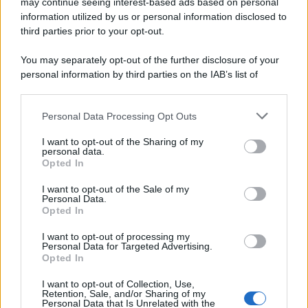
may continue seeing interest-based ads based on personal
information utilized by us or personal information disclosed to
third parties prior to your opt-out.
You may separately opt-out of the further disclosure of your
personal information by third parties on the IAB’s list of
downstream participants.
Personal Data Processing Opt Outs
This information may also be disclosed by us to third parties
on the IAB’s List of Downstream Participants that may further
I want to opt-out of the Sharing of my
disclose it to other third parties.
personal data.
Opted In
Please note that this website/app uses one or more Google
services and may gather and store information including but
I want to opt-out of the Sale of my
Personal Data.
not limited to your visit or usage behaviour. You may click to
Opted In
grant or deny consent to Google and its third-party tags to
use your data for below specified purposes in below Google
I want to opt-out of processing my
consent section.
Personal Data for Targeted Advertising.
Opted In
I want to opt-out of Collection, Use,
Retention, Sale, and/or Sharing of my
Personal Data that Is Unrelated with the