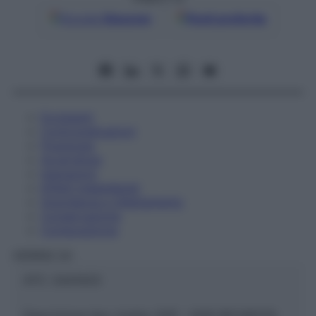
Google
Discover
Fonti preferite
Eccipienti
Controindicazioni
Posologia
Avvertenze
Interazioni
Effetti Indesiderati
Gravidanza e Allattamento
Conservazione
Composizione
HERING Srl
ATC:
2AA1A03
Descrizione tipo ricetta:
SOP – NON RICHIESTA