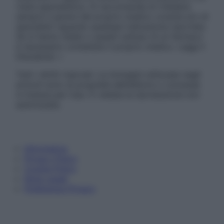
visita specialistica. Si raccomanda di chiedere
sempre il parere del proprio medico curante e/o di
specialisti riguardo qualsiasi indicazione riportata.
Se si hanno dubbi o quesiti sull’uso di un farmaco
è necessario contattare il proprio medico. Leggi il
Disclaimer »
Tutti i diritti riservati. Le immagini utilizzate negli
articoli sono di proprietà dell’editore o concesse
in licenza per l’uso. È vietata la riproduzione non
autorizzata.
Informativa
Privacy Policy
Cookie Policy
Note Legali
Preferenze Privacy