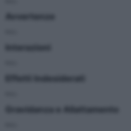
NULL
Avvertenze
NULL
Interazioni
NULL
Effetti Indesiderati
NULL
Gravidanza e Allattamento
NULL