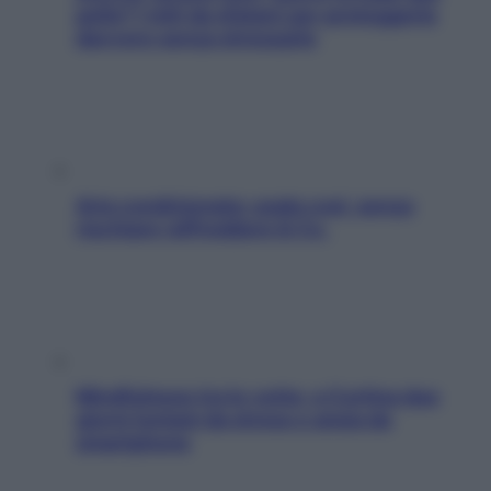
pelle? I miti da sfatare per proteggerla
davvero senza stressarla
Aria condizionata: usala così, senza
rischiare raffreddore & Co.
Mindfulness tra le vette: a Cortina due
giorni lontani da stress e ansia da
smartphone