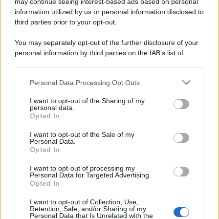
may continue seeing interest-based ads based on personal
information utilized by us or personal information disclosed to
third parties prior to your opt-out.
You may separately opt-out of the further disclosure of your
personal information by third parties on the IAB’s list of
downstream participants.
Personal Data Processing Opt Outs
This information may also be disclosed by us to third parties
on the IAB’s List of Downstream Participants that may further
I want to opt-out of the Sharing of my
disclose it to other third parties.
personal data.
Opted In
Please note that this website/app uses one or more Google
services and may gather and store information including but
I want to opt-out of the Sale of my
Personal Data.
not limited to your visit or usage behaviour. You may click to
Opted In
grant or deny consent to Google and its third-party tags to
use your data for below specified purposes in below Google
I want to opt-out of processing my
consent section.
Personal Data for Targeted Advertising.
Opted In
I want to opt-out of Collection, Use,
Retention, Sale, and/or Sharing of my
Personal Data that Is Unrelated with the