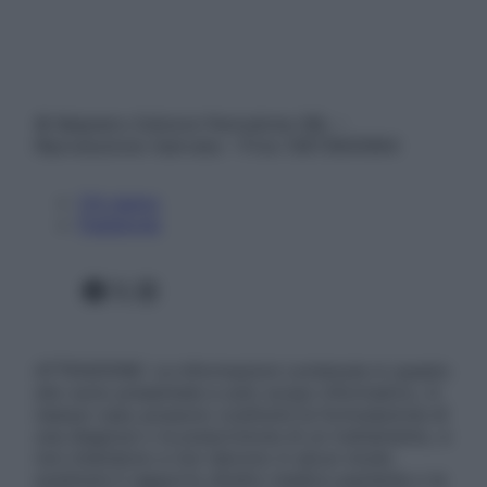
© Belpietro Edizioni Periodiche SRL –
Riproduzione riservata – P.Iva 13673600964
Chi siamo
Pubblicità
Facebook
X
Instagram
ATTENZIONE: Le informazioni contenute in questo
sito sono presentate a solo scopo informativo, in
nessun caso possono costituire la formulazione di
una diagnosi o la prescrizione di un trattamento, e
non intendono e non devono in alcun modo
sostituire il rapporto diretto medico-paziente o la