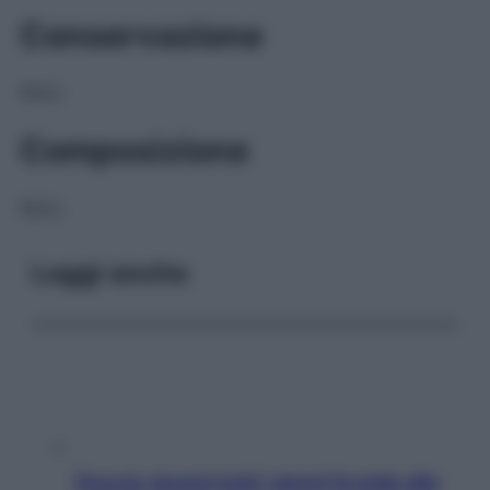
Conservazione
NULL
Composizione
NULL
Leggi anche
Doccia, lavarsi tutti i giorni fa male alla