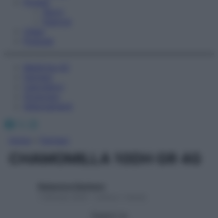
Fitness
Sport
Esercizi
Video
Podcast
Medicina AZ
Farmaci
Calcolatori
Oroscopo
Abbonamenti
Facebook
X
Instagram
Home
»
Farmaci
CHAMOMILLA 10DH GR 4G
Redazione Starbene
1 Gennaio 2025 – Lettura 1 minuto
Seguici su