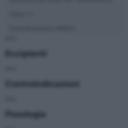
Classe 1:
C
Forma farmaceutica:
GRANULI
NULL
Eccipienti
NULL
Controindicazioni
NULL
Posologia