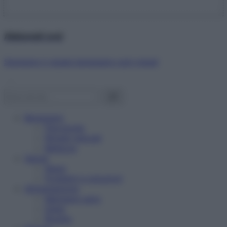
Abbonati ora!
Starbene ti regala benessere ogni mese!
Benessere
Psicologia
Rimedi naturali
Bellezza
Salute
News
Problemi e soluzioni
Alimentazione
Mangiare sano
Diete
Ricette