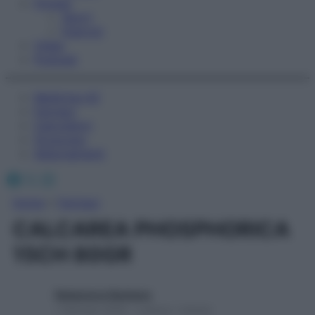
Fitness
Sport
Esercizi
Video
Podcast
Medicina AZ
Farmaci
Calcolatori
Oroscopo
Abbonamenti
Facebook
X
Instagram
Home
»
Farmaci
CALCAREA PHOSPHORICA
15CH 80GR
Redazione Starbene
1 Gennaio 2025 – Lettura 1 minuto