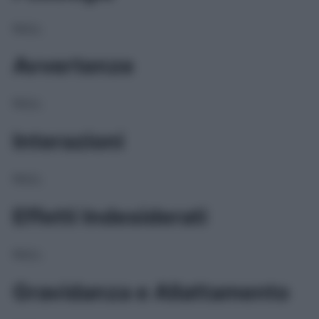
NULL
Avvertenze
NULL
Interazioni
NULL
Effetti Indesiderati
NULL
Gravidanza e Allattamento