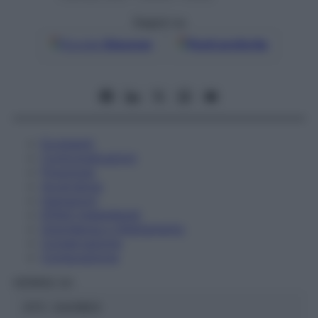
Seguici su
Google
Discover
Fonti preferite
Eccipienti
Controindicazioni
Posologia
Avvertenze
Interazioni
Effetti Indesiderati
Gravidanza e Allattamento
Conservazione
Composizione
HERING Srl
ATC:
2AA1B03