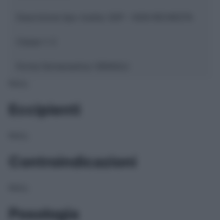
Descrizione tipo ricetta:
SOP – NON RICHIESTA
Classe 1:
C
Forma farmaceutica:
GRANULI
NULL
Eccipienti
NULL
Controindicazioni
NULL
Posologia