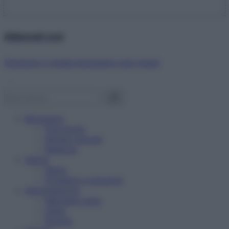
Abbonati ora!
Starbene ti regala benessere ogni mese!
Benessere
Psicologia
Rimedi naturali
Bellezza
Salute
News
Problemi e soluzioni
Alimentazione
Mangiare sano
Diete
Ricette