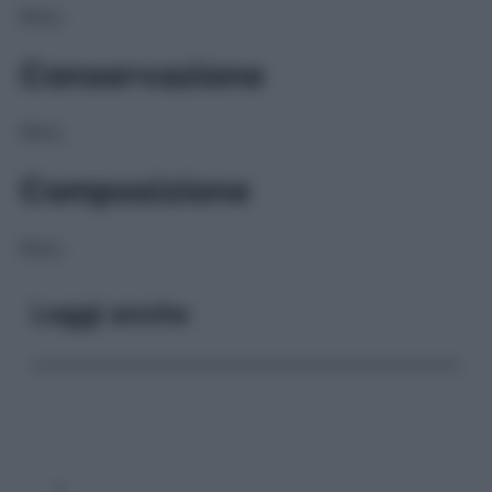
NULL
Conservazione
NULL
Composizione
NULL
Leggi anche