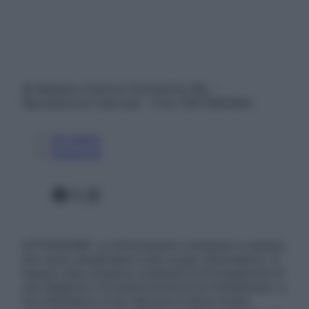
© Belpietro Edizioni Periodiche SRL –
Riproduzione riservata – P.Iva 13673600964
Chi siamo
Pubblicità
Facebook
X
Instagram
ATTENZIONE: Le informazioni contenute in questo
sito sono presentate a solo scopo informativo, in
nessun caso possono costituire la formulazione di
una diagnosi o la prescrizione di un trattamento, e
non intendono e non devono in alcun modo