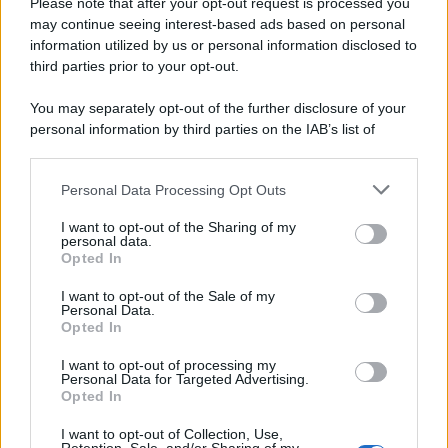
Please note that after your opt-out request is processed you
may continue seeing interest-based ads based on personal
information utilized by us or personal information disclosed to
third parties prior to your opt-out.
You may separately opt-out of the further disclosure of your
personal information by third parties on the IAB’s list of
downstream participants.
Personal Data Processing Opt Outs
This information may also be disclosed by us to third parties
on the IAB’s List of Downstream Participants that may further
I want to opt-out of the Sharing of my
disclose it to other third parties.
personal data.
Opted In
Please note that this website/app uses one or more Google
services and may gather and store information including but
I want to opt-out of the Sale of my
Personal Data.
not limited to your visit or usage behaviour. You may click to
Opted In
grant or deny consent to Google and its third-party tags to
use your data for below specified purposes in below Google
I want to opt-out of processing my
consent section.
Personal Data for Targeted Advertising.
Opted In
I want to opt-out of Collection, Use,