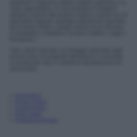
sostituire il rapporto diretto medico-paziente o la
visita specialistica. Si raccomanda di chiedere
sempre il parere del proprio medico curante e/o di
specialisti riguardo qualsiasi indicazione riportata.
Se si hanno dubbi o quesiti sull’uso di un farmaco
è necessario contattare il proprio medico. Leggi il
Disclaimer »
Tutti i diritti riservati. Le immagini utilizzate negli
articoli sono di proprietà dell’editore o concesse
in licenza per l’uso. È vietata la riproduzione non
autorizzata.
Informativa
Privacy Policy
Cookie Policy
Note Legali
Preferenze Privacy