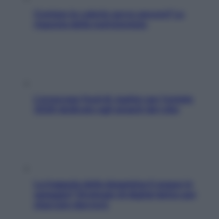
Contare le calorie serve ancora? La
risposta della nutrizionista
L’oroscopo food di Jupiter per l’estate
2026 dedicato agli amanti del cibo
La trappola della dopamina ti segue in
spiaggia? Strategie di digital detox per
staccare davvero