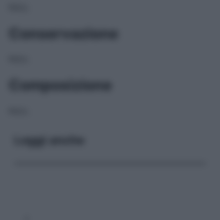
NULL
Conservazione
NULL
Composizione
NULL
Leggi anche