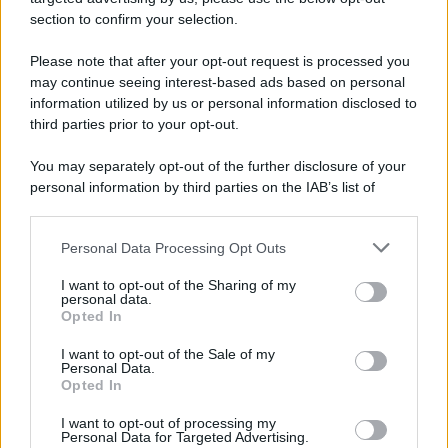
section to confirm your selection.
Please note that after your opt-out request is processed you
may continue seeing interest-based ads based on personal
information utilized by us or personal information disclosed to
third parties prior to your opt-out.
You may separately opt-out of the further disclosure of your
personal information by third parties on the IAB’s list of
downstream participants.
Personal Data Processing Opt Outs
This information may also be disclosed by us to third parties
on the IAB’s List of Downstream Participants that may further
I want to opt-out of the Sharing of my
disclose it to other third parties.
personal data.
Opted In
Please note that this website/app uses one or more Google
services and may gather and store information including but
I want to opt-out of the Sale of my
Personal Data.
not limited to your visit or usage behaviour. You may click to
Opted In
grant or deny consent to Google and its third-party tags to
use your data for below specified purposes in below Google
I want to opt-out of processing my
consent section.
Personal Data for Targeted Advertising.