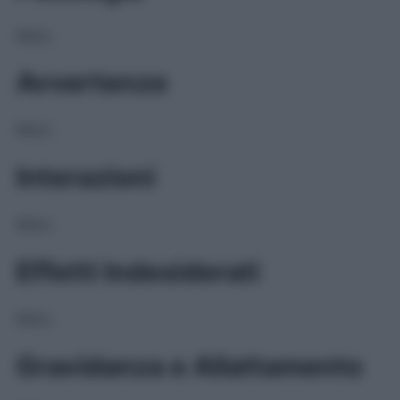
NULL
Avvertenze
NULL
Interazioni
NULL
Effetti Indesiderati
NULL
Gravidanza e Allattamento