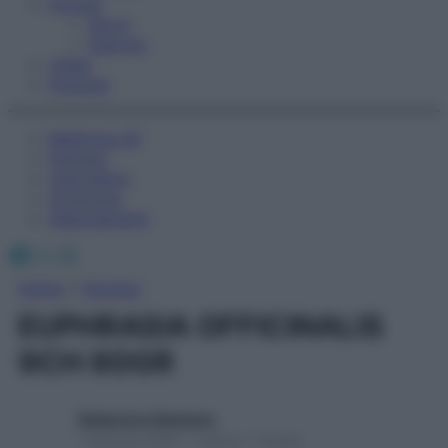
Fitness
Sport
Esercizi
Video
Podcast
Medicina AZ
Farmaci
Calcolatori
Oroscopo
Abbonamenti
Facebook
X
Instagram
Home
»
Farmaci
EUPHRASIA OFFICINALIS
9CH 80GR
Redazione Starbene
1 Gennaio 2025 – Lettura 1 minuto