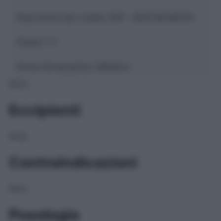
Descrizione tipo ricetta:
SOP – NON RICHIESTA
Classe 1:
C
Forma farmaceutica:
GRANULI
NULL
Eccipienti
NULL
Controindicazioni
NULL
Posologia