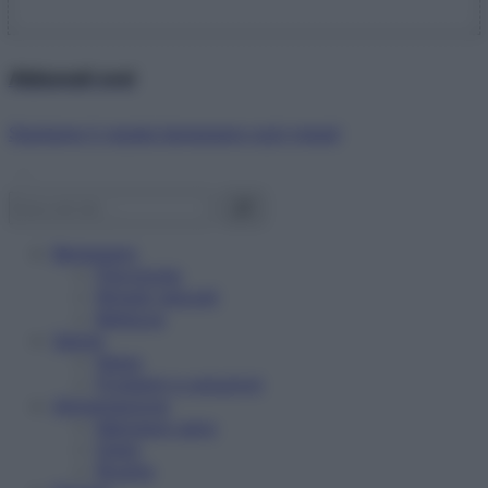
Abbonati ora!
Starbene ti regala benessere ogni mese!
Benessere
Psicologia
Rimedi naturali
Bellezza
Salute
News
Problemi e soluzioni
Alimentazione
Mangiare sano
Diete
Ricette