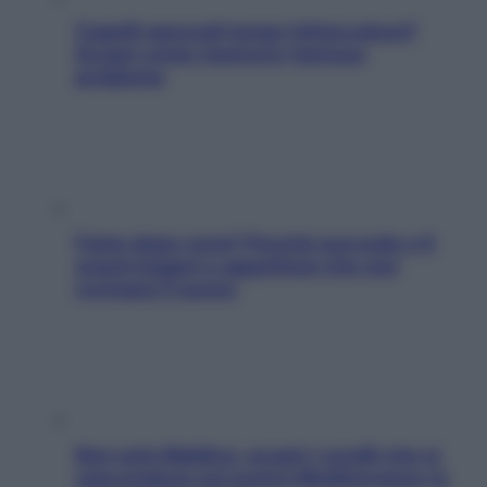
Capelli spezzati lungo l’attaccatura?
Scopri come risolvere l’annoso
problema
Fame dopo cena? Perché succede e 6
snack leggeri e appetitosi che non
rovinano il sonno
Non solo Maldive: scopri i coralli che si
nascondono nel nostro Mediterraneo (e