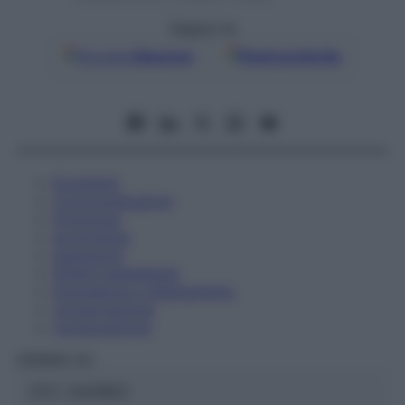
Seguici su
Google
Discover
Fonti preferite
Eccipienti
Controindicazioni
Posologia
Avvertenze
Interazioni
Effetti Indesiderati
Gravidanza e Allattamento
Conservazione
Composizione
HERING Srl
ATC:
2AA1B03