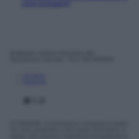
come proteggerli)
© Belpietro Edizioni Periodiche SRL –
Riproduzione riservata – P.Iva 13673600964
Chi siamo
Pubblicità
Facebook
X
Instagram
ATTENZIONE: Le informazioni contenute in questo
sito sono presentate a solo scopo informativo, in
nessun caso possono costituire la formulazione di