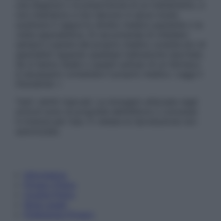
una diagnosi o la prescrizione di un trattamento, e
non intendono e non devono in alcun modo
sostituire il rapporto diretto medico-paziente o la
visita specialistica. Si raccomanda di chiedere
sempre il parere del proprio medico curante e/o di
specialisti riguardo qualsiasi indicazione riportata.
Se si hanno dubbi o quesiti sull’uso di un farmaco
è necessario contattare il proprio medico. Leggi il
Disclaimer »
Tutti i diritti riservati. Le immagini utilizzate negli
articoli sono di proprietà dell’editore o concesse
in licenza per l’uso. È vietata la riproduzione non
autorizzata.
Informativa
Privacy Policy
Cookie Policy
Note Legali
Preferenze Privacy