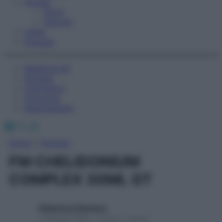
Fitness
Sport
Esercizi
Video
Podcast
Medicina AZ
Farmaci
Calcolatori
Oroscopo
Abbonamenti
Facebook
X
Instagram
Home
»
Farmaci
FM CHELIDONIUM
COMPLEX 30ML GT
Redazione Starbene
1 Gennaio 2025 – Lettura 1 minuto