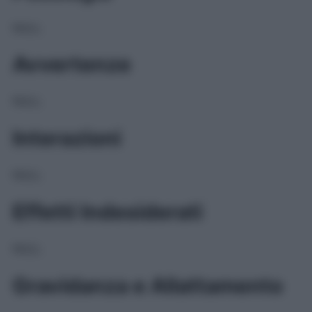
NULL
Avvertenze
NULL
Interazioni
NULL
Effetti Indesiderati
NULL
Gravidanza e Allattamento