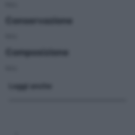
NULL
Conservazione
NULL
Composizione
NULL
Leggi anche