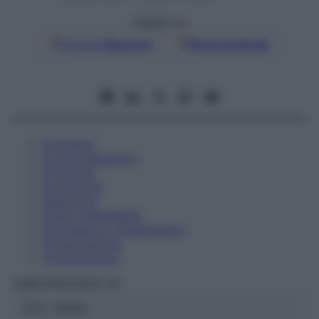
Seguici su
Google
Discover
Fonti preferite
Eccipienti
Controindicazioni
Posologia
Avvertenze
Interazioni
Effetti Indesiderati
Gravidanza e Allattamento
Conservazione
Composizione
OMEOPIACENZA Srl
ATC:
2AB1A