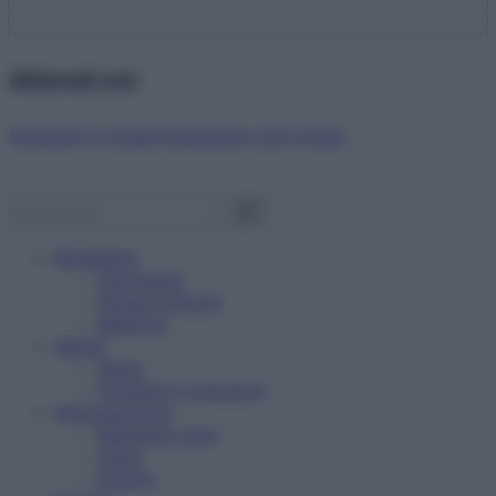
Abbonati ora!
Starbene ti regala benessere ogni mese!
Benessere
Psicologia
Rimedi naturali
Bellezza
Salute
News
Problemi e soluzioni
Alimentazione
Mangiare sano
Diete
Ricette