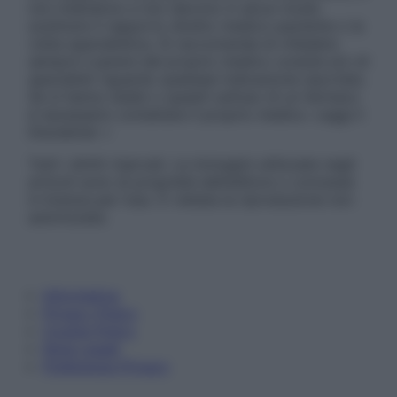
non intendono e non devono in alcun modo
sostituire il rapporto diretto medico-paziente o la
visita specialistica. Si raccomanda di chiedere
sempre il parere del proprio medico curante e/o di
specialisti riguardo qualsiasi indicazione riportata.
Se si hanno dubbi o quesiti sull’uso di un farmaco
è necessario contattare il proprio medico. Leggi il
Disclaimer »
Tutti i diritti riservati. Le immagini utilizzate negli
articoli sono di proprietà dell’editore o concesse
in licenza per l’uso. È vietata la riproduzione non
autorizzata.
Informativa
Privacy Policy
Cookie Policy
Note Legali
Preferenze Privacy