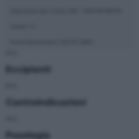
Descrizione tipo ricetta:
SOP – NON RICHIESTA
Classe 1:
C
Forma farmaceutica:
GOCCE ORALI
NULL
Eccipienti
NULL
Controindicazioni
NULL
Posologia