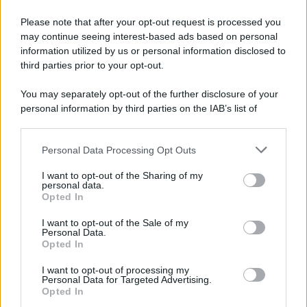
Please note that after your opt-out request is processed you
may continue seeing interest-based ads based on personal
information utilized by us or personal information disclosed to
third parties prior to your opt-out.
You may separately opt-out of the further disclosure of your
personal information by third parties on the IAB’s list of
downstream participants.
Personal Data Processing Opt Outs
This information may also be disclosed by us to third parties
on the IAB’s List of Downstream Participants that may further
I want to opt-out of the Sharing of my
disclose it to other third parties.
personal data.
Opted In
Please note that this website/app uses one or more Google
services and may gather and store information including but
I want to opt-out of the Sale of my
Personal Data.
not limited to your visit or usage behaviour. You may click to
Opted In
grant or deny consent to Google and its third-party tags to
use your data for below specified purposes in below Google
I want to opt-out of processing my
consent section.
Personal Data for Targeted Advertising.
Opted In