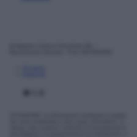
© Belpietro Edizioni Periodiche SRL –
Riproduzione riservata – P.Iva 13673600964
Chi siamo
Pubblicità
Facebook
X
Instagram
ATTENZIONE: Le informazioni contenute in questo
sito sono presentate a solo scopo informativo, in
nessun caso possono costituire la formulazione di
una diagnosi o la prescrizione di un trattamento, e