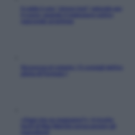
Il caldo è uno “stress test” naturale per
il cuore: quando il malessere estivo
nasconde un’aritmia
Sicurezza al volante: i 5 consigli dell’ex
pilota di Formula 1
«Oggi che se magnamo?»: 4 ricette
facili di Max Mariola senza pesare gli
ingredienti