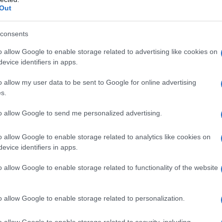
Out
perindopril o ad un qualsiasi altro ACE inibitore –
 precedente terapia con ACE inibitori – Angioedema
consents
trimestre di gravidanza (vedere paragrafi 4.4 e 4.6)
ti aliskiren nei pazienti affetti da diabete mellito o
o allow Google to enable storage related to advertising like cookies on
,73 m²) (vedere paragrafi 4.5 e 5.1).
Relative ad
evice identifiers in apps.
bilità all’amlodipina o ad un derivato delle
iogenico – Ostruzione dell’efflusso ventricolare
o allow my user data to be sent to Google for online advertising
rado elevato) – Insufficienza cardiaca
s.
o miocardico acuto.
Relative a BOTINERO
Tutte le
onente singolo, come elencate sopra, devono
to allow Google to send me personalized advertising.
BOTINERO. – Ipersensibilità ad uno qualsiasi degli
o allow Google to enable storage related to analytics like cookies on
evice identifiers in apps.
o allow Google to enable storage related to functionality of the website
 per la terapia iniziale. Se è necessario un
nti devono essere titolati individualmente.
o allow Google to enable storage related to personalization.
orno in dose singola, da assumere preferibilmente al
opolazioni speciali
Pazienti con compromissione
o allow Google to enable storage related to security, including