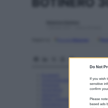
BOTINERO 
Redazione Starbene
1 Gennaio 2025 – Lettura 28 minuti
Google
Discover
Fon
Seguici su
Do Not Pr
Eccipienti
If you wish 
Controindicazioni
sensitive in
Posologia
confirm your
Avvertenze
Interazioni
Please note
Effetti Indesiderati
Gravidanza e Allattamento
based ads b