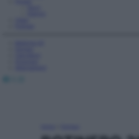
Fitness
Sport
Esercizi
Video
Podcast
Medicina AZ
Farmaci
Calcolatori
Oroscopo
Abbonamenti
Facebook
X
Instagram
Home
»
Farmaci