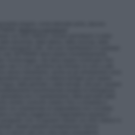
mponente singolo, come elencate sotto, devono
BOTINERO.
Relative a perindopril
ttati con ACE inibitori, incluso perindopril, è stato
elle estremità, delle labbra, delle mucose, della
edere paragrafo 4.8), che può manifestarsi in qualsiasi
sti casi, BOTINERO deve essere immediatamente
to monitoraggio, che deve essere continuato fino
i casi in cui il gonfiore sia limitato al volto e alle
lve senza trattamento, anche se gli antistaminici sono
L’angioedema associato a edema laringeo può essere
lingua, della glottide o della laringe, che può causare
mmediatamente somministrata terapia di emergenza,
adrenalina e/o il mantenimento della pervietà delle
sotto stretto controllo medico fino a completa e
ienti con un’anamnesi di angioedema non correlato
sere a rischio maggiore di angioedema durante il
aragrafo 4.3). In pazienti trattati con ACE inibitori è
tinale. Questi pazienti presentavano dolore
; in alcuni casi non c’era stato precedente