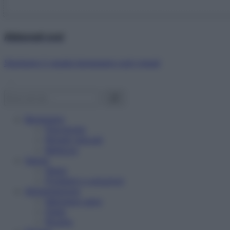
Abbonati ora!
Starbene ti regala benessere ogni mese!
Benessere
Psicologia
Rimedi naturali
Bellezza
Salute
News
Problemi e soluzioni
Alimentazione
Mangiare sano
Diete
Ricette