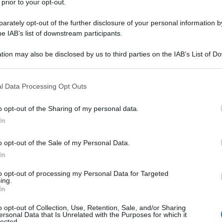
 prior to your opt-out.
rately opt-out of the further disclosure of your personal information by
he IAB’s list of downstream participants.
 (TERT-BUTILAMINA)/AMLODIPINA BESILATO
tion may also be disclosed by us to third parties on the IAB’s List of 
Descrizione tipo ricetta:
RR – RIPETIBILE
 that may further disclose it to other third parties.
10V IN 6MESI
 that this website/app uses one or more Google services and may gath
l Data Processing Opt Outs
Forma farmaceutica:
COMPRESSE
including but not limited to your visit or usage behaviour. You may click 
 to Google and its third-party tags to use your data for below specifi
iva per il trattamento dell’ipertensione essenziale
o opt-out of the Sharing of my personal data.
ogle consent section.
zienti già controllati con perindopril e amlodipina,
In
dosaggio.
o opt-out of the Sale of my Personal Data.
In
to opt-out of processing my Personal Data for Targeted
ing.
llulosa microcristallina tipo 112 Sodio amido
In
Magnesio stearato
o opt-out of Collection, Use, Retention, Sale, and/or Sharing
ersonal Data that Is Unrelated with the Purposes for which it
lected.