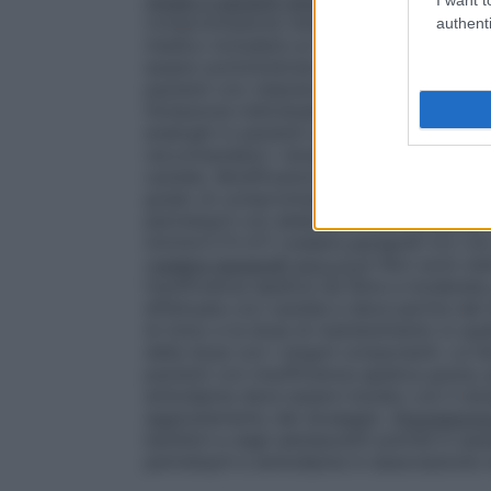
renale e pazienti anziani (vedere paragraf
compromissione renale l’eliminazione del p
authenti
medico includerà un frequente monitoragg
essere somministrato in pazienti con clea
pazienti con clearance della creatinina <
titolazione individuale della dose con i 
analoghi in pazienti anziani e giovani è ug
raccomandano i dosaggi normalmente util
cautela. Modificazioni delle concentrazio
grado di compromissione renale. Amlodipi
perindopril con aliskiren è controindicat
ml/min/1,73 m²) (vedere paragrafi 4.3, 4.4,
(vedere paragrafi 4.4 e 5.2)
Non sono stat
insufficienza epatica da lieve a moderata
effettuata con cautela e deve partire dal
di inizio e la dose di mantenimento in que
della dose con i singoli componenti. La f
pazienti con insufficienza epatica grave; 
amlodipina deve essere iniziato con il do
aggiustamento del dosaggio.
Popolazione
bambini e negli adolescenti poiché in questa
perindopril e amlodipina in associazione n