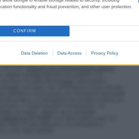
i 4.4 e 5.2)
Negli anziani e nei pazienti con
erindoprilato è ridotta. Pertanto, l’abituale follow-up
cation functionality and fraud prevention, and other user protection.
io della creatinina e del potassio. BOTINERO può
rance della creatinina ≥60 ml/min e non è adatto a
60 ml/min. In questi pazienti si raccomanda una
singoli componenti. Amlodipina usata a dosaggi
CONFIRM
ualmente ben tollerata. Nei pazienti anziani si
izzati, ma l’aumento di dosaggio va considerato con
ni plasmatiche di amlodipina non sono correlate al
Data Deletion
Data Access
Privacy Policy
na non è dializzabile. L’uso concomitante di
o nei pazienti con compromissione renale (GFR < 60
 4.5 e 5.1).
Pazienti con compromissione epatica
i stabiliti dosaggi specifici per pazienti con
; pertanto la scelta del dosaggio deve essere
 dosaggio più basso. Per individuare la dose ottimale
sti pazienti si raccomanda una titolazione individuale
armacocinetica di amlodipina non è stata studiata nei
pertanto, in questi pazienti il trattamento con
saggio più basso, seguito da un graduale
 pediatrica
BOTINERO non deve essere usato nei
 fascia di età l’efficacia e la tollerabilità di
on sono state stabilite.