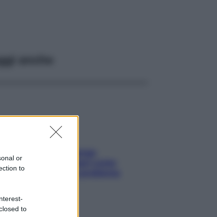
ggi anche
Capelli spezzati lungo
sonal or
l’attaccatura? Scopri come
ection to
risolvere l’annoso problema
nterest-
closed to