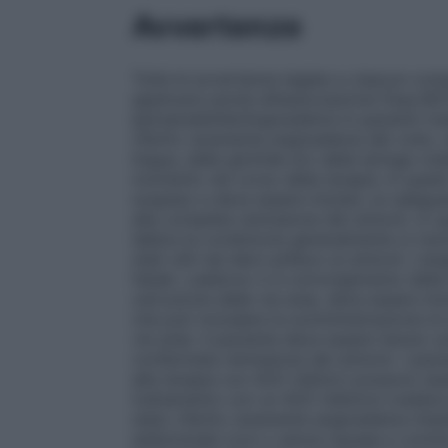
Avvertenze
Tutte le avvertenze legate a ciascun co
applicarsi anche all’associazione fissa 
Ipersensibilità/Angioedema
In pazienti tra
riferito raramente angioedema del volto, d
lingua, della glottide e/o della laringe (v
momento nel corso della terapia. In que
sospeso e deve essere iniziato un adegua
alla completa remissione dei sintomi. In que
labbra la condizione generalmente si riso
stati utili nel dare sollievo ai sintomi. 
fatale. Laddove vi è coinvolgimento della 
ostruzione delle vie aree, deve essere i
che può includere la somministrazione di 
vie aree. Il paziente deve essere tenuto 
confermata remissione dei sintomi. I paz
alla terapia con ACE inibitori possono es
trattamento con un ACE inibitore (vedere p
stato riferito raramente angioedema intes
addominale (con o senza nausea e vomito)