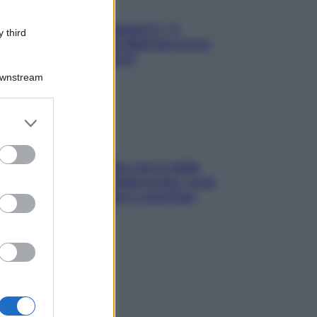
«Oggi che se magnamo?»: 4
 third
ricette facili di Max Mariola senza
pesare gli ingredienti
Downstream
er and store
to grant or
ed purposes
Perché la pressione con il caldo
scende e sale all’improvviso: cosa
succede alle donne e cosa fare
subito