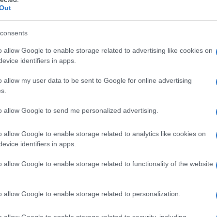
Out
consents
o idrogeno fosfato anidro Sodio croscaramelloso
o allow Google to enable storage related to advertising like cookies on
rato
Film di rivestimento
: Ipromellosa (15 cp) (E464)
evice identifiers in apps.
to Triacetina
o allow my user data to be sent to Google for online advertising
s.
to allow Google to send me personalized advertising.
 qualsiasi degli eccipienti elencati al paragrafo 6.1. La
do di azoto (come il nitrato di amile) o con i nitrati
 degli effetti ipotensivi dei nitrati (vedere paragrafo
o allow Google to enable storage related to analytics like cookies on
 della PDE5, compreso sildenafil, con stimolanti della
evice identifiers in apps.
roindicata perché potrebbe portare a ipotensione
iazione con gli inibitori più potenti del CYP3A4 (es.
o allow Google to enable storage related to functionality of the website
edere paragrafo 4.5).Pazienti che hanno perso la vista
tica ischemica anteriore non-arteritica (
Non-arteritic
ION), indipendentemente dal fatto che questo evento
o allow Google to enable storage related to personalization.
impiego di un inibitore della PDE5 (vedere paragrafo
a studiata nei seguenti sottogruppi di pazienti e
o allow Google to enable storage related to security, including