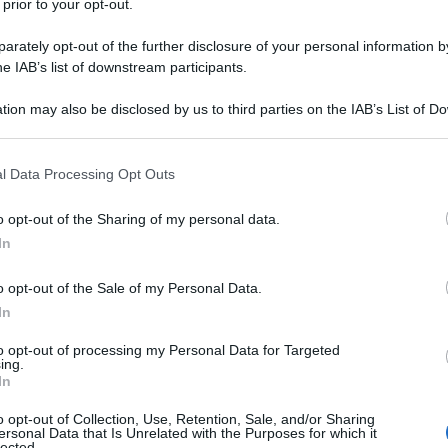
 prior to your opt-out.
rately opt-out of the further disclosure of your personal information by
he IAB’s list of downstream participants.
tion may also be disclosed by us to third parties on the IAB’s List of 
Descrizione tipo ricetta:
RRL – LIMITATIVA
 that may further disclose it to other third parties.
RIPETIBILE
 that this website/app uses one or more Google services and may gath
l Data Processing Opt Outs
Forma farmaceutica:
COMPRESSE
including but not limited to your visit or usage behaviour. You may click 
RIVESTITE
 to Google and its third-party tags to use your data for below specifi
o opt-out of the Sharing of my personal data.
ogle consent section.
In
o opt-out of the Sale of my Personal Data.
ipertensione arteriosa polmonare di classe funzionale
pacità di fare esercizio fisico. L’efficacia è stata
In
imaria e nell’ipertensione polmonare associata a
one pediatrica
Trattamento di pazienti pediatrici di
to opt-out of processing my Personal Data for Targeted
ing.
one arteriosa polmonare. L’efficacia in termini di
In
cizio fisico o di emodinamica polmonare è stata
imaria e nell’ipertensione polmonare associata a
o opt-out of Collection, Use, Retention, Sale, and/or Sharing
rafo 5.1).
ersonal Data that Is Unrelated with the Purposes for which it
lected.