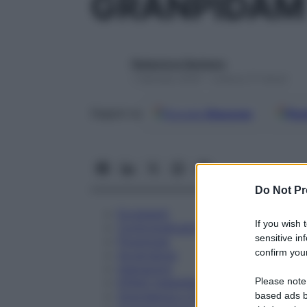
GRANPIDAM
Redazione Starbene
1 Gennaio 2025 – Lettura 27 minuti
Google
Discover
Fon
Seguici su
Do Not Pr
Eccipienti
If you wish 
Controindicazioni
sensitive in
Posologia
confirm your
Avvertenze
Interazioni
Please note
Effetti Indesiderati
Gravidanza e Allattamento
based ads b