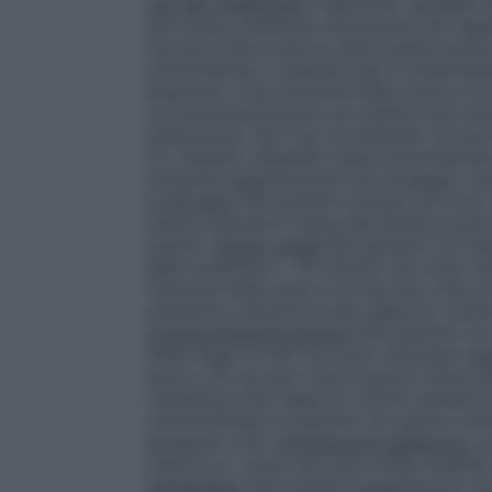
con altri medicinali
In generale, qualsias
solo dopo un’attenta valutazione del rapp
mg due volte al giorno deve essere presa 
somministrato a pazienti già in trattamen
saquinavir. Una riduzione della dose a 2
co-somministrazione con inibitori più pot
nefazodone. Per l’uso di sildenafil con gl
4.3. Quando sildenafil viene somministra
necessari aggiustamenti del dosaggio (ve
(≥ 65 anni)
Nei pazienti anziani non sono 
clinica misurata in base alla distanza perc
anziani.
Danno renale
Nei pazienti con da
della creatinina < 30 ml/min) non sono ne
riduzione della dose a 20 mg due volte a
un’attenta valutazione del rapporto rischi
Compromissione epatica
Nei pazienti co
Child-Pugh A e B) non sono necessari aggi
dose a 20 mg due volte al giorno deve es
valutazione del rapporto rischio-benefici
controindicato in pazienti con grave com
paragrafo 4.3).
Popolazione pediatrica
La
inferiore a 1 anno non sono state stabilite
trattamento
Dati limitati suggeriscono ch