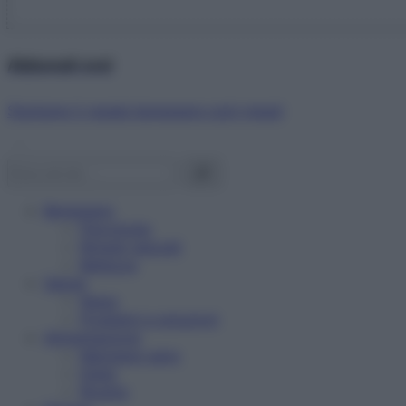
Abbonati ora!
Starbene ti regala benessere ogni mese!
Benessere
Psicologia
Rimedi naturali
Bellezza
Salute
News
Problemi e soluzioni
Alimentazione
Mangiare sano
Diete
Ricette