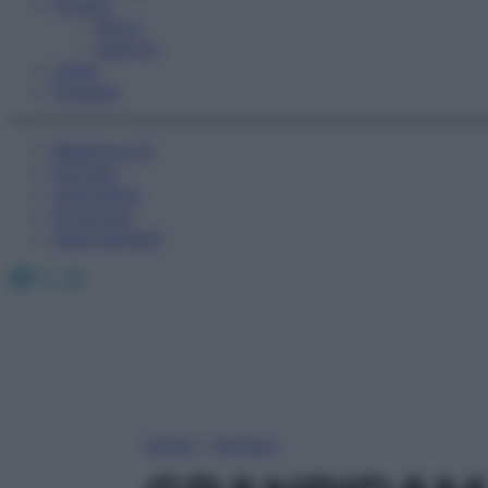
Fitness
Sport
Esercizi
Video
Podcast
Medicina AZ
Farmaci
Calcolatori
Oroscopo
Abbonamenti
Facebook
X
Instagram
Home
»
Farmaci