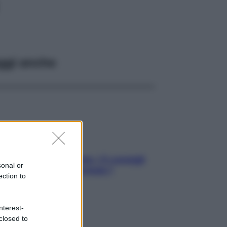
ggi anche
Sicurezza al volante: i 5 consigli
sonal or
dell’ex pilota di Formula 1
ection to
nterest-
closed to