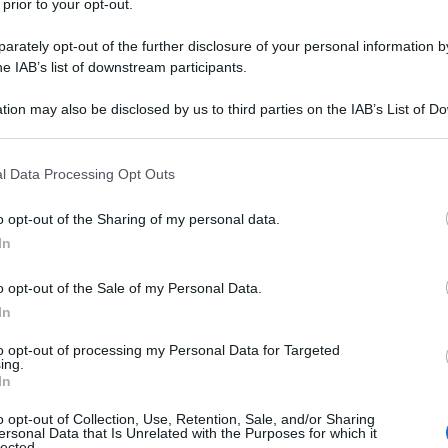
 prior to your opt-out.
rately opt-out of the further disclosure of your personal information by
he IAB’s list of downstream participants.
Descrizione tipo ricetta:
RR – RIPETIBILE
tion may also be disclosed by us to third parties on the IAB’s List of 
10V IN 6MESI
 that may further disclose it to other third parties.
Forma farmaceutica:
COMPRESSE
 that this website/app uses one or more Google services and may gath
l Data Processing Opt Outs
RIVESTITE
including but not limited to your visit or usage behaviour. You may click 
 to Google and its third-party tags to use your data for below specifi
o opt-out of the Sharing of my personal data.
ogle consent section.
In
li uomini adulti. È necessaria la stimolazione sessuale
o opt-out of the Sale of my Personal Data.
 L’uso di DYMAVIG nelle donne non è indicato.
In
to opt-out of processing my Personal Data for Targeted
ing.
In
ato, amido pregelatinizzato, silice colloidale anidra,
o, magnesio stearato.
Rivestimento
: ipromellosa
o opt-out of Collection, Use, Retention, Sale, and/or Sharing
ersonal Data that Is Unrelated with the Purposes for which it
do (E171),triacetina, talco (E553b) ferro ossido giallo
lected.