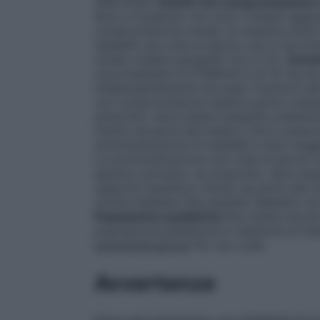
della dose.
Uomini con compromissione 
lieve a moderato non sono richiesti aggiu
compromissione renale, la massima dose
tadalafil una volta al giorno non è racc
renale (vedere paragrafi 4.4 e 5.2).
Uomin
raccomandata di DYMAVIG è di 10 mg da a
indipendentemente dai pasti. Esistono dati c
con compromissione epatica grave (classe
prescritto, deve essere eseguita un’attent
rischio da parte del medico che lo prescri
somministrazione di tadalafil a dosi mag
La somministrazione una volta al giorno 
epatica; pertanto, se prescritto, deve ess
rapporto beneficio-rischio da parte del m
Uomini diabetici
Nei pazienti diabetici no
Popolazione pediatrica
Non esiste alcuna
popolazione pediatrica in relazione al tra
somministrazione
Per uso orale.
Avvertenze