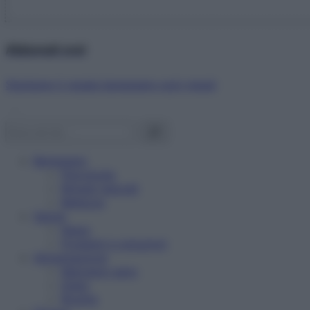
Abbonati ora!
Starbene ti regala benessere ogni mese!
Benessere
Psicologia
Rimedi naturali
Bellezza
Salute
News
Problemi e soluzioni
Alimentazione
Mangiare sano
Diete
Ricette