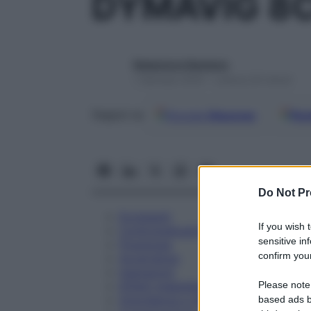
DYMAVIG 8C
Redazione Starbene
1 Gennaio 2025 – Lettura 20 minuti
Google
Discover
Fon
Seguici su
Do Not Pr
Eccipienti
If you wish 
Controindicazioni
sensitive in
Posologia
confirm your
Avvertenze
Interazioni
Please note
Effetti Indesiderati
Gravidanza e Allattamento
based ads b