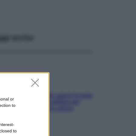
ggi anche
Doccia, lavarsi tutti i giorni fa male
sonal or
alla pelle? I miti da sfatare per
ection to
proteggerla davvero senza
stressarla
nterest-
closed to