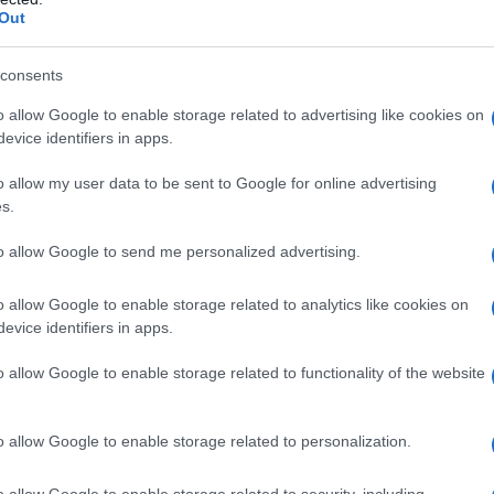
Out
consents
o allow Google to enable storage related to advertising like cookies on
 qualsiasi degli eccipienti elencati al paragrafo 6.1.
evice identifiers in apps.
 tadalafil aumenta gli effetti ipotensivi dei nitrati. Si
tti combinati dei nitrati e del tadalafil sulla via
o allow my user data to be sent to Google for online advertising
inistrazione di DYMAVIG a pazienti che stanno
s.
anico è controindicata (vedere paragrafo
 uomini con malattie cardiache per i quali è
to allow Google to send me personalized advertising.
i devono considerare il potenziale rischio cardiaco
 con una preesistente malattia cardiovascolare. I
ardiovascolare non sono stati inclusi negli studi
o allow Google to enable storage related to analytics like cookies on
troindicato: – pazienti che hanno avuto infarto del
evice identifiers in apps.
ti con angina instabile o che hanno avuto episodi di
ti che negli ultimi 6 mesi hanno avuto insufficienza
o allow Google to enable storage related to functionality of the website
la classificazione della New York Heart Association,
ipotensione (< 90/50 mm Hg) o ipertensione non
n ictus negli ultimi 6 mesi. DYMAVIG è controindicato
o allow Google to enable storage related to personalization.
un occhio a causa della neuropatia ottica ischemica
dentemente dal fatto che questo evento sia stato o
o allow Google to enable storage related to security, including