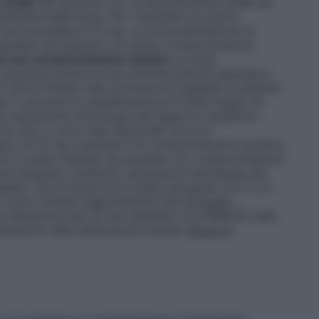
renale
Nei pazienti con compromissione renale da
stamenti della dose. Per i pazienti con grave
 raccomandata è 10 mg. La somministrazione di
omandata nei pazienti con grave compromissione
i con compromissione epatica
La dose
ssumere prima di una prevista attività sessuale e
linici limitati sulla sicurezza di tadalafil in pazienti
 C secondo la classificazione di Child-Pugh); se
a valutazione individuale del rapporto beneficio-
ve. Non ci sono dati disponibili circa la
giori di 10 mg a pazienti con compromissione epatica.
non è stata valutata nei pazienti con compromissione
ere eseguita un’attenta valutazione individuale del
edico che lo prescrive (vedere paragrafi 4.4 e 5.2).
n sono richiesti aggiustamenti del dosaggio.
 indicazione per un uso specifico di DYMAVIG nella
ttamento della disfunzione erettile.
Modo di