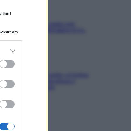
 third
Aria condizionata: usala così,
senza rischiare raffreddore & Co.
Downstream
er and store
to grant or
ed purposes
Mindfulness tra le vette: a Cortina
due giorni lontani da stress e
ansia da smartphone