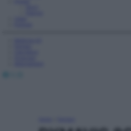
Fitness
Sport
Esercizi
Video
Podcast
Medicina AZ
Farmaci
Calcolatori
Oroscopo
Abbonamenti
Facebook
X
Instagram
Home
»
Farmaci