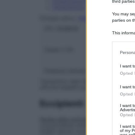
Conservazione
third parties
Composizione
You may sepa
Principio attivo:
TADALAFIL
parties on t
ATC:
G04BE08
This informa
Participants
Classe 1:
CN
Please note
Persona
information 
deny consent
I want t
in below Go
Presenza Lattosio:
Si
Opted 
Trattamento della disfunzione erettile neg
I want t
affinché tadalafil possa essere efficace.
Opted 
Eccipienti
I want 
Advertis
Opted 
Nucleo della compressa
: lattosio monoidr
croscarmellosa sodica, sodio laurilsolfat
I want t
of my P
(E464) lattosio monoidrato, titanio diossi
was col