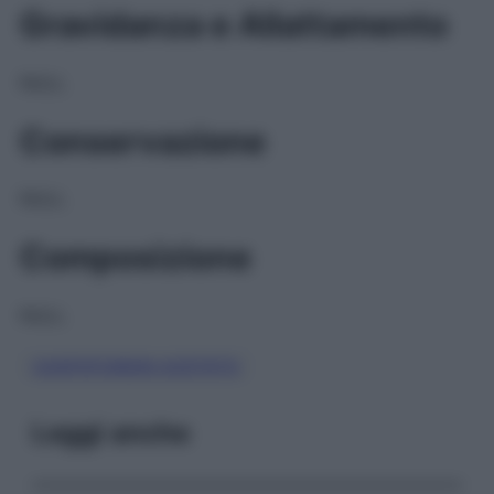
Gravidanza e Allattamento
NULL
Conservazione
NULL
Composizione
NULL
CASPOFUNGIN ACETATO
Leggi anche