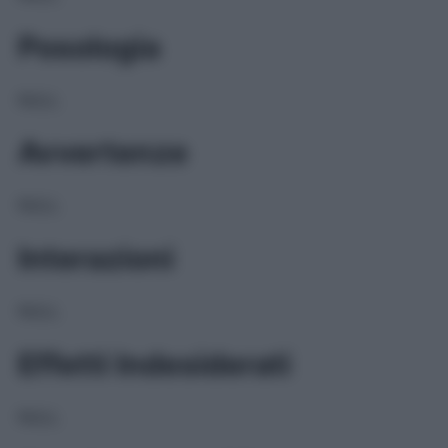
Posologia
NULL
Avvertenze
NULL
Interazioni
NULL
Effetti Indesiderati
NULL