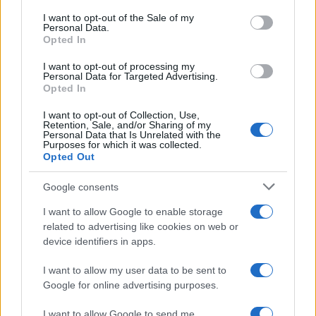
services and may gather and store information including but
I want to opt-out of the Sale of my
Personal Data.
not limited to your visit or usage behaviour. You may click to
Opted In
grant or deny consent to Google and its third-party tags to
use your data for below specified purposes in below Google
I want to opt-out of processing my
consent section.
Personal Data for Targeted Advertising.
Opted In
I want to opt-out of Collection, Use,
Retention, Sale, and/or Sharing of my
Personal Data that Is Unrelated with the
Purposes for which it was collected.
Opted Out
Google consents
I want to allow Google to enable storage
related to advertising like cookies on web or
device identifiers in apps.
I want to allow my user data to be sent to
Google for online advertising purposes.
I want to allow Google to send me