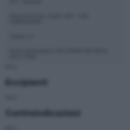
ATC:
J02AX04
Descrizione tipo ricetta:
OSP – USO
OSPEDALIERO
Classe 1:
H
Forma farmaceutica:
SOLUZIONE PER INFUS
POLV CONC
NULL
Eccipienti
NULL
Controindicazioni
NULL