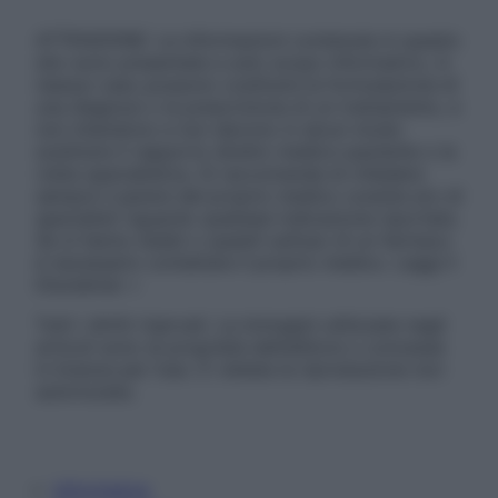
ATTENZIONE: Le informazioni contenute in questo
sito sono presentate a solo scopo informativo, in
nessun caso possono costituire la formulazione di
una diagnosi o la prescrizione di un trattamento, e
non intendono e non devono in alcun modo
sostituire il rapporto diretto medico-paziente o la
visita specialistica. Si raccomanda di chiedere
sempre il parere del proprio medico curante e/o di
specialisti riguardo qualsiasi indicazione riportata.
Se si hanno dubbi o quesiti sull’uso di un farmaco
è necessario contattare il proprio medico. Leggi il
Disclaimer »
Tutti i diritti riservati. Le immagini utilizzate negli
articoli sono di proprietà dell’editore o concesse
in licenza per l’uso. È vietata la riproduzione non
autorizzata.
Informativa