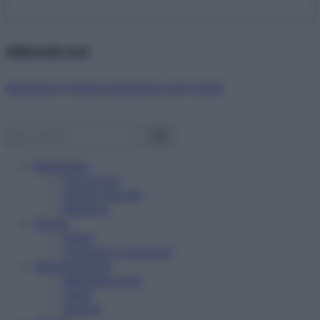
Abbonati ora!
Starbene ti regala benessere ogni mese!
Benessere
Psicologia
Rimedi naturali
Bellezza
Salute
News
Problemi e soluzioni
Alimentazione
Mangiare sano
Diete
Ricette