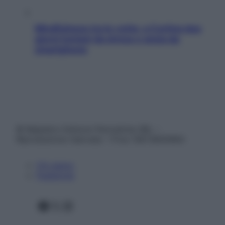
Mindfulness tra le vette: a Cortina due
giorni lontani da stress e ansia da
smartphone
© Belpietro Edizioni Periodiche SRL –
Riproduzione riservata – P.Iva 13673600964
Chi siamo
Pubblicità
Facebook
X
Instagram