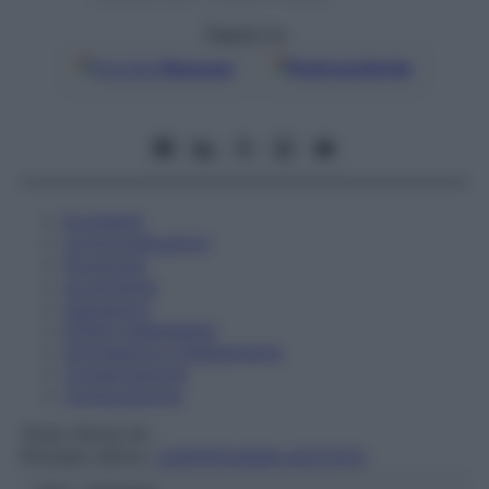
Seguici su
Google
Discover
Fonti preferite
Eccipienti
Controindicazioni
Posologia
Avvertenze
Interazioni
Effetti Indesiderati
Gravidanza e Allattamento
Conservazione
Composizione
TEVA ITALIA Srl
Principio attivo:
CASPOFUNGIN ACETATO