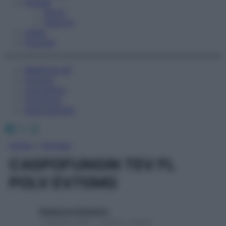
Fitness
Sport
Esercizi
Video
Podcast
Medicina AZ
Farmaci
Calcolatori
Oroscopo
Abbonamenti
Facebook
X
Instagram
Home
»
Farmaci
CASPOFUNGIN TEV FL
POLV EV70MG
Redazione Starbene
1 Gennaio 2025 – Lettura 1 minuto