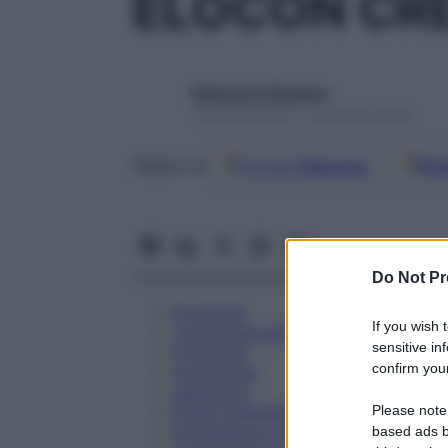
ELOCON CRE
Redazione Starbene
1 Gennaio 2025 – Lettura 9 minuti
Google
Discover
Fon
Seguici su
Do Not Pr
Eccipienti
If you wish 
Controindicazioni
sensitive in
Posologia
confirm your
Avvertenze
Interazioni
Please note
Effetti Indesiderati
Gravidanza e Allattamento
based ads b