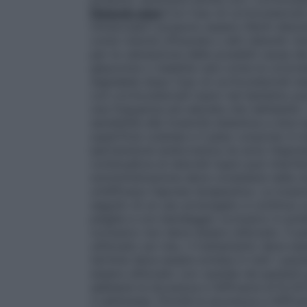
Disturbi visivi
Con l’uso di corticosteroidi 
intraoculari) possono essere riferiti distu
come visione offuscata o altri disturbi vis
per la valutazione delle possibili cause de
glaucoma o malattie rare come la coriore
segnalate dopo l’uso di corticosteroidi si
con corticosteroidi topici nel bambino può
una frequenza più elevata che nell’adulto
sensibilità alla tossicità sistemica a dosi e
superficie cutanea e il peso corporeo è m
ipertensione endocranica ne sono l’espres
continuativa di steroidi topici può interfe
somministrazione deve consistere nella mi
un’efficace risposta terapeutica. La toss
seguito di un uso prolungato e continuo s
pieghe e con bendaggio occlusivo in poliet
occlusivo non deve essere utilizzato. Il 
utilizzato sul viso, il trattamento deve es
termine deve essere evitata in tutti i pa
essere utilizzato con cautela nei pazienti 
sebbene la sicurezza e l’efficacia di ELOC
3 settimane. Poiché la sicurezza e l’effica