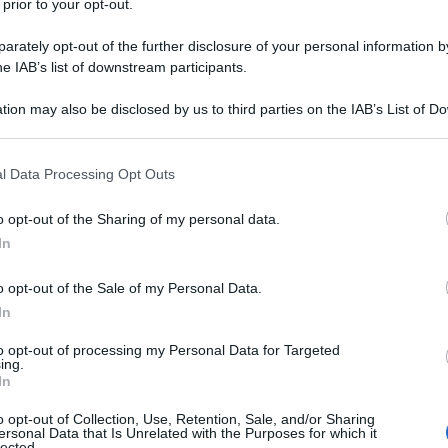
 prior to your opt-out.
rately opt-out of the further disclosure of your personal information by
he IAB’s list of downstream participants.
O
tion may also be disclosed by us to third parties on the IAB’s List of 
Descrizione tipo ricetta:
RR – RIPETIBILE
 that may further disclose it to other third parties.
10V IN 6MESI
 that this website/app uses one or more Google services and may gath
l Data Processing Opt Outs
Forma farmaceutica:
CREMA
including but not limited to your visit or usage behaviour. You may click 
DERMATOLOGICA
 to Google and its third-party tags to use your data for below specifi
o opt-out of the Sharing of my personal data.
ogle consent section.
ermatosi steroido-sensibili nell’adulto e nel
In
– Dermatite da contatto – Dermatite seborroica –
zemi da stasi – Disidrosi – Eritemi solari ELOCON
o opt-out of the Sale of my Personal Data.
to per il trattamento delle dermatosi del cuoio
In
i.
to opt-out of processing my Personal Data for Targeted
ing.
In
o opt-out of Collection, Use, Retention, Sale, and/or Sharing
affina bianca soffice, acqua depurata, fosfatidilcolina
ersonal Data that Is Unrelated with the Purposes for which it
ido octenilsuccinato.
Unguento
Glicole esilenico,
lected.