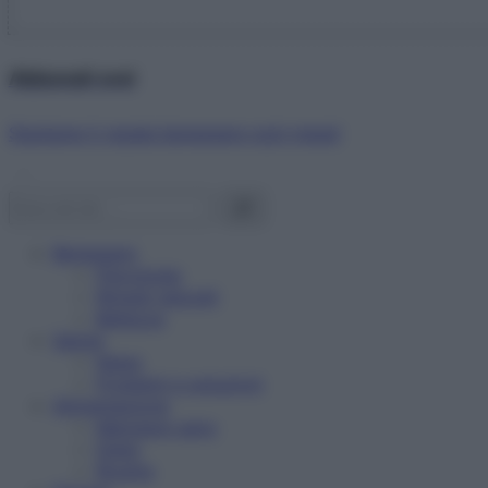
Abbonati ora!
Starbene ti regala benessere ogni mese!
Benessere
Psicologia
Rimedi naturali
Bellezza
Salute
News
Problemi e soluzioni
Alimentazione
Mangiare sano
Diete
Ricette