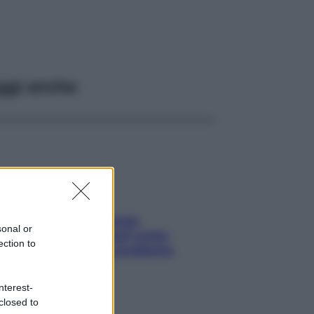
ggi anche
Capelli spezzati lungo
sonal or
l’attaccatura? Scopri come
ection to
risolvere l’annoso problema
nterest-
closed to