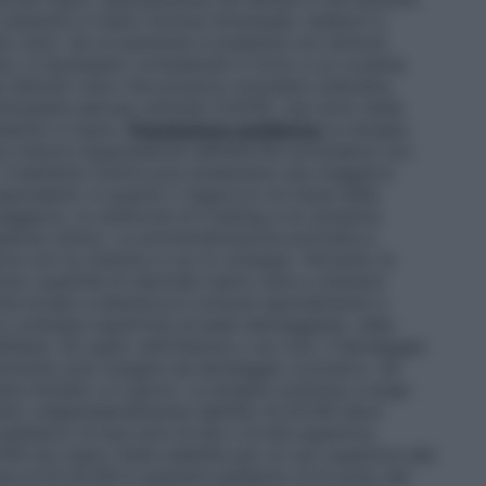
sistemici e topici (inclusi intranasali, inalatori e
rbi visivi. Se un paziente si presenta con sintomi
ivi, è necessario considerare il rinvio a un oculista
i disturbi visivi che possono includere cataratta,
tinopatia sierosa centrale (CSCR), che sono state
stemici e topici.
Popolazione pediatrica
La terapia
 indurre soppressione dell’attività surrenalica con
. Il bambino inoltre può presentare una maggiore
quivalenti, in quanto il rapporto tra l’area della
aggiore. La sindrome di Cushing e la rarissima
sione clinica. La somministrazione protratta e
rire con la crescita e con lo sviluppo. Pertanto la
nor quantità di steroide topico atta a ottenere
icità locale e sistemica è comune specialmente a
u un’ampia superficie di pelle danneggiata, nelle
ilene. Se usato nell’infanzia o sul viso, il bendaggio
pannolino può fungere da bendaggio occlusivo. Se
sere limitato a 5 giorni. La terapia continua a lungo
zienti, indipendentemente dall’età. ELOCON deve
pediatrici di due anni di età o di età superiore,
ON non siano state stabilite per un uso superiore alle
cia di ELOCON in pazienti pediatrici al di sotto dei