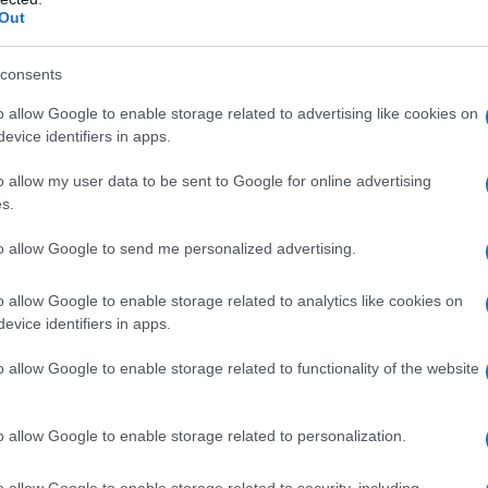
Out
, vaselina bianca, acqua depurata.
Soluzione cutanea
drossipropilcellulosa, sodio fosfato monobasico
epurata.
consents
o allow Google to enable storage related to advertising like cookies on
evice identifiers in apps.
cciale, acne volgare, atrofia cutanea, dermatite
o allow my user data to be sent to Google for online advertising
uzioni da pannolino, infezioni batteriche (per esempio
s.
per esempio herpes simplex, herpes zoster e varicella,
llusco contagioso), parassitarie e fungine (per
to allow Google to send me personalized advertising.
i, sifilide o reazioni post-vaccino e scabbia.
te o sulla pelle quando presenta ulcerazioni.
o allow Google to enable storage related to analytics like cookies on
ipersensibilità al mometasone furoato, ad altri
evice identifiers in apps.
ccipienti presenti in queste preparazioni.
o allow Google to enable storage related to functionality of the website
o allow Google to enable storage related to personalization.
crema, unguento o poche gocce di soluzione cutanea
te a ricoprire tutta la zona interessata, massaggiando
o allow Google to enable storage related to security, including