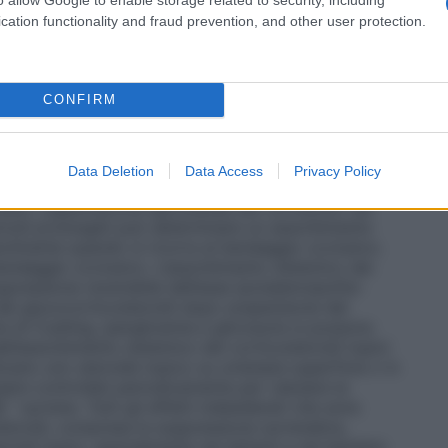
to. Nella maggior parte dei casi non è richiesto
cation functionality and fraud prevention, and other user protection.
CONFIRM
ione con l’uso di ELOCON, si deve sospendere il
a. L’uso di un idoneo agente antifungino o
a si sviluppi una infezione. Se una risposta favorevole
Data Deletion
Data Access
Privacy Policy
osteroide deve essere sospeso fino a quando
ata. L’applicazione epicutanea dei cortisonici nel
riodi prolungati può determinare un assorbimento
facilmente quando si ricorra al bendaggio occlusivo.
bendaggio occlusivo. L’assorbimento sistemico dei
pressione reversibile dell’asse ipotalamoipofisi-
 dei glucocorticosteroidi dopo sospensione del
e di Cushing, iperglicemia e glicosuria si possono
ell’assorbimento sistemico dei corticosteroidi topici
licano uno steroide topico su un’ampia superficie o in
re controllati periodicamente per valutare la
“ surrene. Tutti gli effetti indesiderati che sono
steroidi, compresa la soppressione surrenalica,
oidi topici, specialmente nei lattanti e nei bambini.