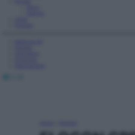
Fitness
Sport
Esercizi
Video
Podcast
Medicina AZ
Farmaci
Calcolatori
Oroscopo
Abbonamenti
Facebook
X
Instagram
Home
»
Farmaci