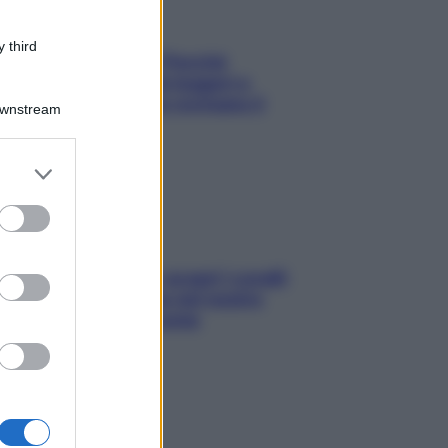
 third
Fame dopo cena? Perché
succede e 6 snack leggeri e
appetitosi che non rovinano il
Downstream
sonno
er and store
to grant or
ed purposes
Non solo Maldive: scopri i coralli
che si nascondono nel nostro
Mediterraneo (e come
proteggerli)