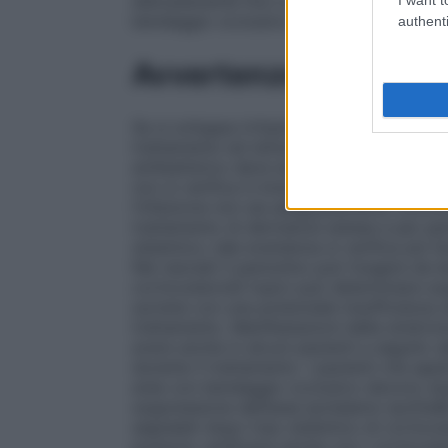
delicatamente fino a completo assorbimen
bendaggio occlusivo.
authenti
Avvertenze
Se si sviluppa irritazione o sensibilizzaz
trattamento ed istituire una terapia idone
antibatterico deve essere istituito qualor
non si verifica in breve tempo, il cortic
l’infezione non sia adeguatamente controll
trattamento di dermatosi estese e per pe
sistemico; tale evenienza si verifica più 
Nei neonati il pannolino può fungere da 
corticosteroidi topici può determinare sop
surrene con una potenziale insufficienza
trattamento. Manifestazioni della sindrom
avere anche in alcuni pazienti a seguito d
durante il trattamento. I pazienti che app
aree con bendaggio occlusivo devono esse
soppressione dell’asse ipotalamo-ipofisiâE.
segnalati dopo l’uso sistemico di cortico
possono verificarsi anche con i corticoster