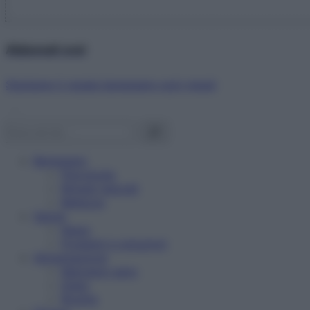
Abbonati ora!
Starbene ti regala benessere ogni mese!
Benessere
Psicologia
Rimedi naturali
Bellezza
Salute
News
Problemi e soluzioni
Alimentazione
Mangiare sano
Diete
Ricette