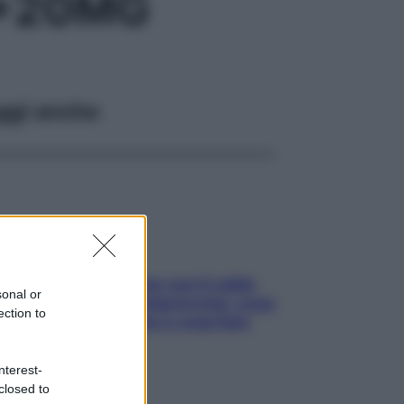
0+20MG
ggi anche
Perché la pressione con il caldo
sonal or
scende e sale all’improvviso: cosa
ection to
succede alle donne e cosa fare
subito
nterest-
closed to