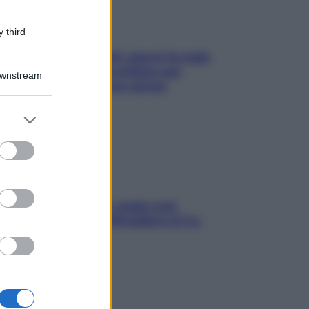
 third
Doccia, lavarsi tutti i giorni fa male
alla pelle? I miti da sfatare per
Downstream
proteggerla davvero senza
stressarla
er and store
to grant or
ed purposes
Aria condizionata: usala così,
senza rischiare raffreddore & Co.