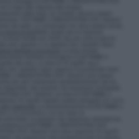
ei diversi dosaggi di EZETIMIBE e SIMVASTATINA DOC
ed in base alla risposta alla terapia
stamenti della dose, se richiesti, devono essere
e 4 settimane. EZETIMIBE e SIMVASTATINA DOC Generici
nte dai pasti. La compressa non deve essere divisa.
 e storia di SCA
Nello studio per la riduzione
 la dose iniziale era 10/40 mg una volta al giorno
a solo quando ci si aspetta che i benefici siano
lemia familiare omozigote
La dose iniziale
sterolemia familiare omozigote è EZETIMIBE e
die alla sera. La dose di 10 mg/80 mg è
 che i benefici siano superiori ai potenziali rischi
ETIMIBE e SIMVASTATINA DOC Generici può essere
nte per altri trattamenti ipolipidemizzanti (ad es.,
no disponibili. Nei pazienti che assumono lomitapide
TATINA DOC Generici, la dose di EZETIMIBE e
erare 10 mg/40 mg/die (vedere paragrafi 4.3, 4.4 e
ltri medicinali
La somministrazione di EZETIMIBE e
e o ≥2 ore prima o ≥4 ore dopo la
 acidi biliari. In pazienti che assumono amiodarone,
oncomitanza a EZETIMIBE e SIMVASTATINA DOC
STATINA DOC Generici non deve superare 10 mg/20
azienti che assumono dosi ipolipemizzanti di niacina