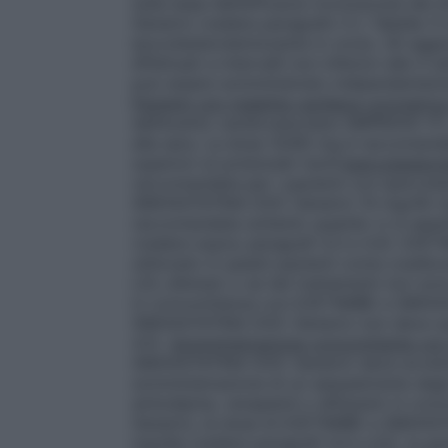
sulla base dell’efficacia riconosciuta d
Generici (vedere paragrafo 5.1, Tabella 1) 
ipocolesterolemizzante in corso. Gli aggiu
effettuati a intervalli non inferiori all
può essere somministrato indipendenteme
Pazienti con malattia cardiaca coronarica
dell’evento cardiovascolare (IMPROVE-IT),
alla sera. La dose 10/80 mg è raccomandat
superiori ai potenziali rischi.
Ipercolestero
raccomandata per i pazienti con ipercole
SIMVASTATINA DOC Generici 10 mg/40 mg/
raccomandata soltanto quando ci si aspetta
(vedere sopra; paragrafi 4.3 e 4.4). EZ
utilizzato in questi pazienti come coadiuva
LDL-aferesi) o se tali trattamenti non so
in concomitanza con EZETIMIBE e SIMVAS
SIMVASTATINA DOC Generici non deve sup
4.5).
Somministrazione concomitante con a
SIMVASTATINA DOC Generici deve avvenir
somministrazione di un sequestrante degli
amlodipina, verapamil o diltiazem in c
Generici, la dose di EZETIMIBE e SIMVA
mg/die (vedere paragrafi 4.4 e 4.5). In p