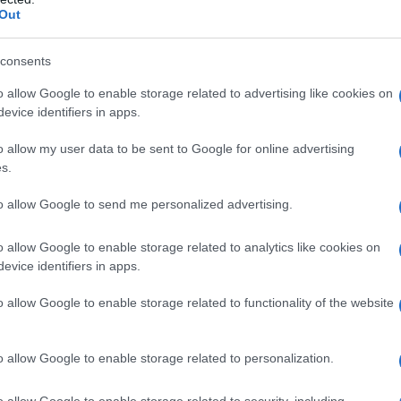
mia familiare omozigote. I pazienti possono essere
Out
eutiche (per esempio, l’aferesi delle lipoproteine a
consents
o allow Google to enable storage related to advertising like cookies on
evice identifiers in apps.
ato Ipromellosa Croscarmellosa sodica Cellulosa
o allow my user data to be sent to Google for online advertising
rico anidro Butilidrossianisolo Propil gallato
osio monoidrato Ferro ossido giallo (E 172) Ferro
s.
 172)
to allow Google to send me personalized advertising.
o allow Google to enable storage related to analytics like cookies on
evice identifiers in apps.
gli eccipienti elencati al paragrafo 6.1. – Gravidanza e
patia attiva o valori elevati, persistenti e di natura
o allow Google to enable storage related to functionality of the website
 – Somministrazione concomitante di potenti inibitori
 circa 5 volte o più) (per es., itraconazolo,
eritromicina, claritromicina, telitromicina, inibitori
o allow Google to enable storage related to personalization.
eprevir, telaprevir, nefazodone e medicinali contenenti
 – Somministrazione concomitante di gemfibrozil,
o allow Google to enable storage related to security, including