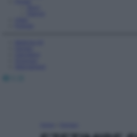
Fitness
Sport
Esercizi
Video
Podcast
Medicina AZ
Farmaci
Calcolatori
Oroscopo
Abbonamenti
Facebook
X
Instagram
Home
»
Farmaci