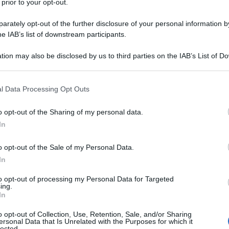
 prior to your opt-out.
rately opt-out of the further disclosure of your personal information by
he IAB’s list of downstream participants.
NA
tion may also be disclosed by us to third parties on the IAB’s List of 
Descrizione tipo ricetta:
RR – RIPETIBILE
 that may further disclose it to other third parties.
10V IN 6MESI
 that this website/app uses one or more Google services and may gath
l Data Processing Opt Outs
Forma farmaceutica:
COMPRESSE
including but not limited to your visit or usage behaviour. You may click 
 to Google and its third-party tags to use your data for below specifi
o opt-out of the Sharing of my personal data.
ogle consent section.
In
TIMIBE e SIMVASTATINA DOC Generici è indicato
o opt-out of the Sale of my Personal Data.
olari (vedere paragrafo 5.1) in pazienti con malattia
i sindrome coronarica acuta (SCA), trattati in
In
colesterolemia
EZETIMIBE e SIMVASTATINA DOC
a alla dieta in pazienti con ipercolesterolemia
to opt-out of processing my Personal Data for Targeted
ing.
liare) o con iperlipidemia mista ove sia indicato l’uso
In
i non controllati adeguatamente con una statina da
a ed ezetimibe
Ipercolesterolemia familiare omozigote
o opt-out of Collection, Use, Retention, Sale, and/or Sharing
 DOC Generici è indicato come terapia aggiuntiva
ersonal Data that Is Unrelated with the Purposes for which it
lected.