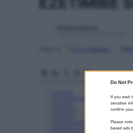
EZETIMIBE 
Redazione Starbene
1 Gennaio 2025 – Lettura 46 minuti
Google
Discover
Fon
Seguici su
Do Not Pr
Eccipienti
If you wish 
Controindicazioni
sensitive in
Posologia
confirm your
Avvertenze
Interazioni
Please note
Effetti Indesiderati
Gravidanza e Allattamento
based ads b