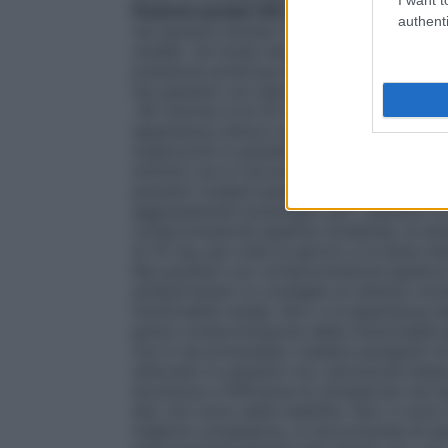
Pazienti anziani (65 anni o più)
Non sono 
authenti
nei pazienti anziani (vedere sotto per l
renale). Se fosse necessaria la somminist
pressione arteriosa deve essere attenta
nei pazienti con danno renale da lieve a 
-60 ml/min) è di 20 mg di olmesartan medo
esperienza clinica con dosaggi maggiori i
medoxomil in pazienti con grave danno ren
ml/min) non è raccomandato, a causa della
pazienti (vedere paragrafi 4.4, 5.2).
Comp
aggiustamenti posologici per i pazienti c
compromissione epatica moderata, la dos
di 10 mg una volta al giorno e la dose m
Nei pazienti con compromissione epatica 
antiipertensivi si consiglia un attento mo
funzionalità renale. Non vi è esperienza 
grave compromissione della funzionalità e
non è raccomandato (vedere paragrafi 4.
utilizzato in pazienti con ostruzione bili
sicurezza e l’efficacia di olmesartan nei b
età, non sono state stabilite. Non ci sono 
migliore compliance, si raccomanda di a