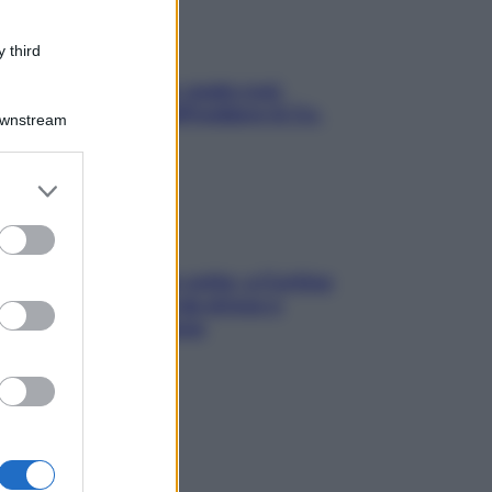
 third
Aria condizionata: usala così,
senza rischiare raffreddore & Co.
Downstream
er and store
to grant or
ed purposes
Mindfulness tra le vette: a Cortina
due giorni lontani da stress e
ansia da smartphone