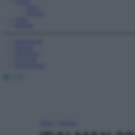
Fitness
Sport
Esercizi
Video
Podcast
Medicina AZ
Farmaci
Calcolatori
Oroscopo
Abbonamenti
Facebook
X
Instagram
Home
»
Farmaci