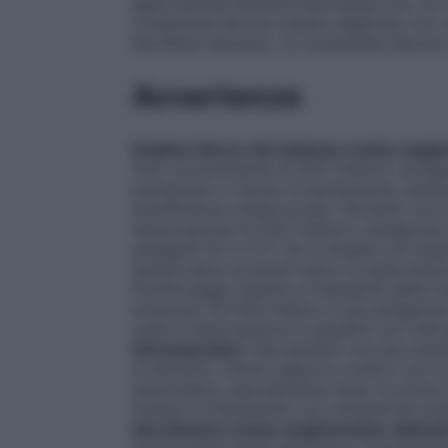
approssimativamente alla stessa ora, con
compresse devono essere deglutite con un
bicchiere d’acqua). Le compresse devono 
Avvertenze
Duplice blocco del sistema renina-angi
l’uso concomitante di ACE inibitori, antagon
aumentano il rischio di ipotensione, iperp
insufficienza renale acuta). Pertanto non
l’associazione di ACE inibitori, antagonisti
paragrafi 4.5 e 5.1). Se la terapia con d
questa deve avvenire sotto la supervision
monitoraggio attento e frequente della funz
arteriosa. Gli ACE inibitori e gli antagoni
usati in associazione in pazienti con nefr
intravascolare
: Nei pazienti con ipovole
di diuretici, ridotto apporto sodico con la
sintomatica, specialmente dopo la prima 
iniziare il trattamento con olmesartan m
del sistema renina-angiotensina-aldost