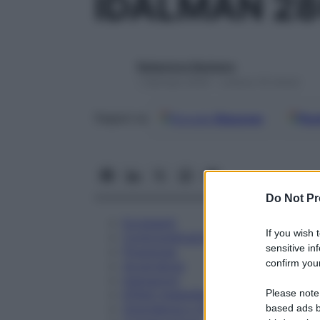
IDALMAN 28
Redazione Starbene
1 Gennaio 2025 – Lettura 16 minuti
Google
Discover
Fon
Seguici su
Do Not Pr
Eccipienti
If you wish 
Controindicazioni
sensitive in
Posologia
confirm your
Avvertenze
Interazioni
Please note
Effetti Indesiderati
Gravidanza e Allattamento
based ads b