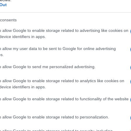
Out
consents
 qualsiasi degli eccipienti elencati al paragrafo 6.1.
o allow Google to enable storage related to advertising like cookies on
edere paragrafi 4.4 e 4.6). Ostruzione biliare
evice identifiers in apps.
te di IDALMAN con medicinali contenenti aliskiren è
te mellito o danno renale (velocità di filtrazione
o allow my user data to be sent to Google for online advertising
ere paragrafi 4.5 e 5.1).
s.
to allow Google to send me personalized advertising.
o allow Google to enable storage related to analytics like cookies on
andata di olmesartan medoxomil è di 10 mg una volta
evice identifiers in apps.
o dosaggio non garantisca un adeguato controllo
mil può essere aumentata a 20 mg una volta al
n’ulteriore riduzione dei valori pressori, la dose di
o allow Google to enable storage related to functionality of the website
ata fino a un massimo di 40 mg al giorno o può
ide. L’effetto antiipertensivo di olmesartan
ro 2 settimane dall’inizio della terapia e raggiunge
o allow Google to enable storage related to personalization.
 dall’inizio del trattamento. Questi dati devono essere
un aggiustamento posologico per qualsiasi paziente.
o allow Google to enable storage related to security, including