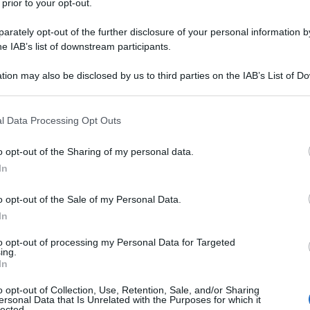
 prior to your opt-out.
rately opt-out of the further disclosure of your personal information by
IL
he IAB’s list of downstream participants.
Descrizione tipo ricetta:
RR – RIPETIBILE
tion may also be disclosed by us to third parties on the IAB’s List of 
10V IN 6MESI
 that may further disclose it to other third parties.
Forma farmaceutica:
COMPRESSE
 that this website/app uses one or more Google services and may gath
l Data Processing Opt Outs
RIVESTITE
including but not limited to your visit or usage behaviour. You may click 
 to Google and its third-party tags to use your data for below specifi
o opt-out of the Sharing of my personal data.
ogle consent section.
In
o opt-out of the Sale of my Personal Data.
In
to opt-out of processing my Personal Data for Targeted
ing.
rato Cellulosa microcristallina (PH 101) Sodio amido
In
Diossido di silicone colloidale Magnesio stearato
t universal White (A05G10022) [HPMC
o opt-out of Collection, Use, Retention, Sale, and/or Sharing
ersonal Data that Is Unrelated with the Purposes for which it
osa Talco Titanio diossido]
lected.