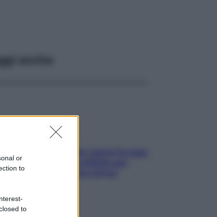
ggi anche
Doccia, lavarsi tutti i giorni fa male
sonal or
alla pelle? I miti da sfatare per
ection to
proteggerla davvero senza
stressarla
nterest-
closed to