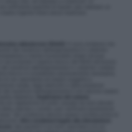
 o senza cibo, ad esempio a colazione. Le
a sufficiente quantità di liquido (per esempio un
essere ingerite intere senza masticare.
otensina-aldosterone (RAAS)
Vi sono evidenze che
isti del recettore dell’angiotensina II o aliskiren
otassiemia e ridotta funzionalità renale (inclusa
 si raccomanda il duplice blocco del RAAS attraverso
 del recettore dell’angiotensina II o aliskiren (vedere
uplice blocco è considerata assolutamente necessaria,
e di uno specialista ed essere soggetta a
ione renale, degli elettroliti e della pressione
sti del recettore dell’angiotensina II non devono essere
opatia diabetica.
Deplezione del volume
mia e/o deplezione di sodio causate da dosi elevate
 dieta, diarrea o vomito, può verificarsi ipotensione
dose. Tali condizioni devono essere corrette prima di
edoxomil.
Altre condizioni legate alla stimolazione
erone
: Nei pazienti il cui tono vascolare e la cui