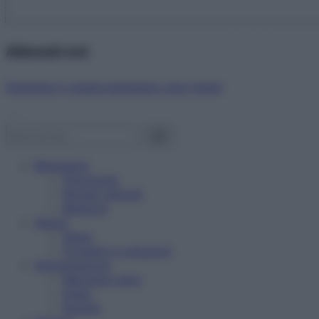
Abbonati ora!
Starbene ti regala benessere ogni mese!
Benessere
Psicologia
Rimedi naturali
Bellezza
Salute
News
Problemi e soluzioni
Alimentazione
Mangiare sano
Diete
Ricette